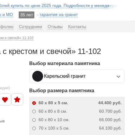
 Успей купить по цене 2025 года. Подробности у менеджера!
ы и МО
-
гарантия на гранит
35 лет
тфолио
Сотрудники
Отзывы
Контакты
ом и свечой» 11-102
 с крестом и свечой» 11-102
Выбор материала памятника
Карельский гранит
кидки)
Выбор размера памятника
60 x 80 x 5
см.
44.400 руб.
60 x 80 x 8
см.
60.700 руб.
60 x 80 x 10
см.
66.000 руб.
ные
70 x 100 x 5
см.
64.100 руб.