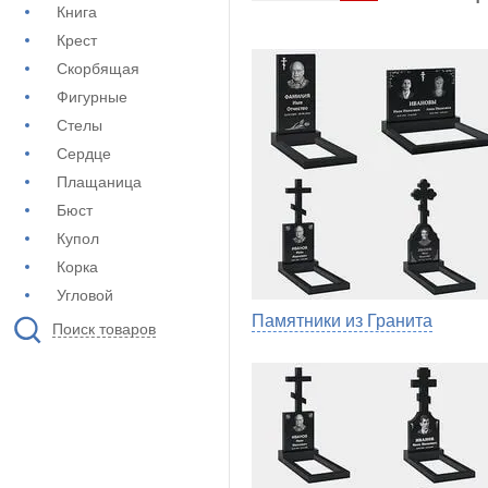
Книга
Крест
Скорбящая
Фигурные
Стелы
Сердце
Плащаница
Бюст
Купол
Корка
Угловой
Памятники из Гранита
Поиск товаров