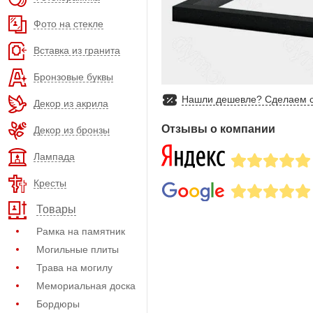
Фото на стекле
Вставка из гранита
Бронзовые буквы
Нашли дешевле? Сделаем с
Декор из акрила
Отзывы о компании
Декор из бронзы
Лампада
Кресты
Товары
Рамка на памятник
Могильные плиты
Трава на могилу
Мемориальная доска
Бордюры