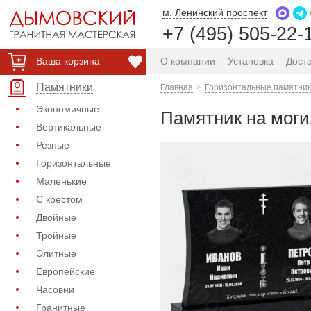
м. Ленинский проспект
+7 (495) 505-22-
Ваша корзина
О компании
Установка
Дост
Памятники
Главная
Горизонтальные памятник
Экономичные
Памятник на могил
Вертикальные
Резные
Горизонтальные
Маленькие
С крестом
Двойные
Тройные
Элитные
Европейские
Часовни
Гранитные