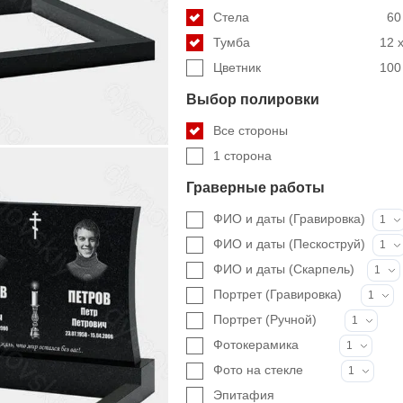
Стела
60
Тумба
12 x
Цветник
100 
Выбор полировки
Все стороны
1 сторона
Граверные работы
ФИО и даты (Гравировка)
1
ФИО и даты (Пескоструй)
1
ФИО и даты (Скарпель)
1
Портрет (Гравировка)
1
Портрет (Ручной)
1
Фотокерамика
1
Фото на стекле
1
Эпитафия