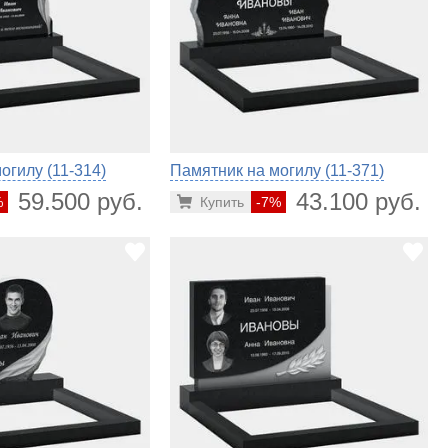
огилу (11-314)
Памятник на могилу (11-371)
59.500 руб.
43.100 руб.
%
Купить
-7%