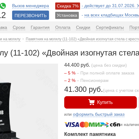
Вызов менеджера
- действует до 31.07.2026.
Скидка 7%
12
-
на всех кладбищах Москв
Установка
ПЕРЕЗВОНИТЬ
авка
Сроки
Гарантия
Оплата
Скидки
Сертификаты
Пор
и на могилу
Памятник на могилу (11-102) «Двойная изогнутая стела с крест
у (11-102) «Двойная изогнутая стела
44.400 руб.
(цена без скидки)
– 5 %
– При полной оплате заказа
– 2 %
– Пенсионерам
41.300 руб.
(цена с учетом с
Купить
или
оформить быстрый заказ
и налич
Комплект памятника