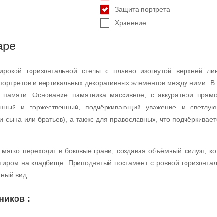
Защита портрета
Хранение
аре
рокой горизонтальной стелы с плавно изогнутой верхней лин
ртретов и вертикальных декоративных элементов между ними. В ц
 памяти. Основание памятника массивное, с аккуратной прямо
нный и торжественный, подчёркивающий уважение и светлую
и сына или братьев), а также для православных, что подчёркиваетс
 мягко переходит в боковые грани, создавая объёмный силуэт, ко
тиром на кладбище. Приподнятый постамент с ровной горизонтал
нный вид.
ников :