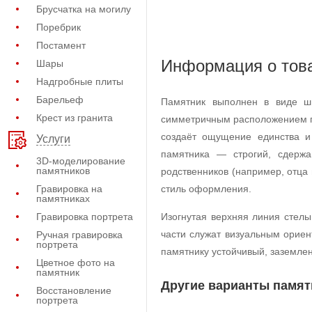
Брусчатка на могилу
Поребрик
Постамент
Информация о тов
Шары
Надгробные плиты
Барельеф
Памятник выполнен в виде ши
Крест из гранита
симметричным расположением по
создаёт ощущение единства и
Услуги
памятника — строгий, сдержа
3D-моделирование
памятников
родственников (например, отца 
Гравировка на
стиль оформления.
памятниках
Гравировка портрета
Изогнутая верхняя линия стелы
части служат визуальным ориен
Ручная гравировка
портрета
памятнику устойчивый, заземле
Цветное фото на
памятник
Другие варианты памят
Восстановление
портрета