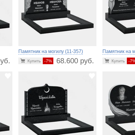
Памятник на могилу (11-357)
Памятник на м
уб.
68.600 руб.
Купить
-7%
Купить
-7