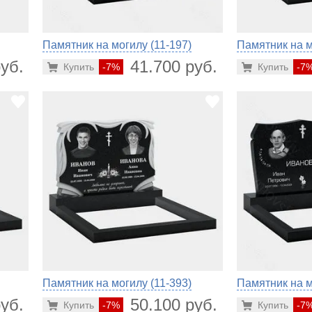
Памятник на могилу (11-197)
Памятник на м
уб.
41.700 руб.
Купить
-7%
Купить
-7
Памятник на могилу (11-393)
Памятник на м
уб.
50.100 руб.
Купить
-7%
Купить
-7