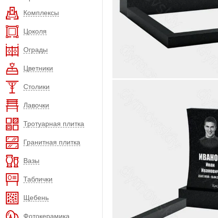
Комплексы
Цоколя
Ограды
Цветники
Столики
Лавочки
Тротуарная плитка
Гранитная плитка
Вазы
Таблички
Щебень
Фотокерамика