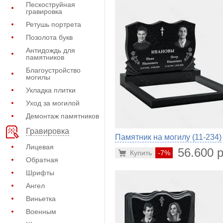
Пескоструйная
гравировка
Ретушь портрета
Позолота букв
Антидождь для
памятников
Благоустройство
могилы
Укладка плитки
Уход за могилой
Демонтаж памятников
Гравировка
Памятник на могилу (11-234)
Лицевая
56.600 р
Купить
-7%
Обратная
Шрифты
Ангел
Виньетка
Военным