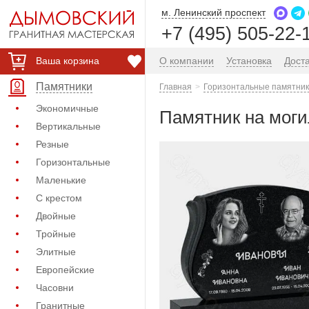
м. Ленинский проспект
+7 (495) 505-22-
Ваша корзина
О компании
Установка
Дост
Памятники
Главная
Горизонтальные памятник
Экономичные
Памятник на моги
Вертикальные
Резные
Горизонтальные
Маленькие
С крестом
Двойные
Тройные
Элитные
Европейские
Часовни
Гранитные