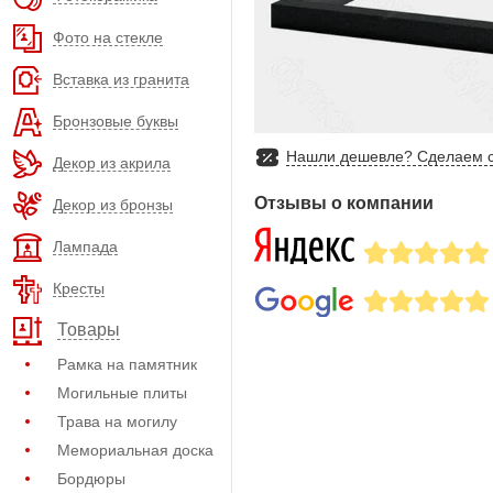
Фото на стекле
Вставка из гранита
Бронзовые буквы
Нашли дешевле? Сделаем с
Декор из акрила
Отзывы о компании
Декор из бронзы
Лампада
Кресты
Товары
Рамка на памятник
Могильные плиты
Трава на могилу
Мемориальная доска
Бордюры