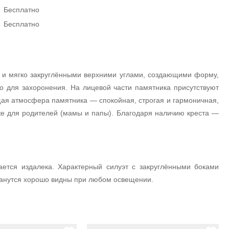
Бесплатно
Бесплатно
 и мягко закруглёнными верхними углами, создающими форму,
 для захоронения. На лицевой части памятника присутствуют
щая атмосфера памятника — спокойная, строгая и гармоничная,
же для родителей (мамы и папы). Благодаря наличию креста —
ется издалека. Характерный силуэт с закруглёнными боками
танутся хорошо видны при любом освещении.