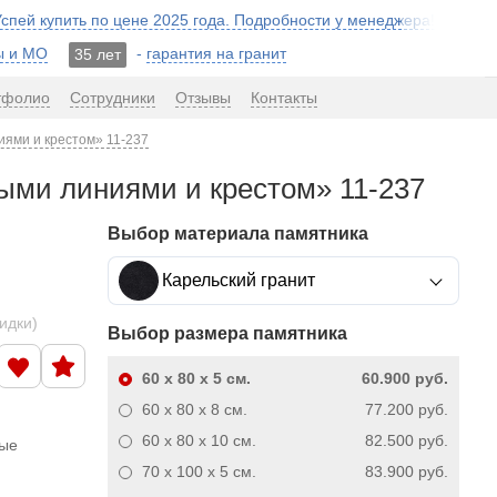
 Успей купить по цене 2025 года. Подробности у менеджера!
ы и МО
-
гарантия на гранит
35 лет
тфолио
Сотрудники
Отзывы
Контакты
иями и крестом» 11-237
ными линиями и крестом» 11-237
Выбор материала памятника
Карельский гранит
кидки)
Выбор размера памятника
60 x 80 x 5
см.
60.900 руб.
60 x 80 x 8
см.
77.200 руб.
60 x 80 x 10
см.
82.500 руб.
ные
70 x 100 x 5
см.
83.900 руб.