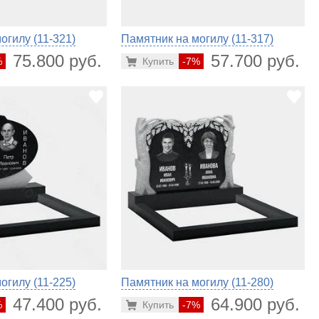
огилу (11-321)
Памятник на могилу (11-317)
75.800 руб.
57.700 руб.
%
Купить
-7%
огилу (11-225)
Памятник на могилу (11-280)
47.400 руб.
64.900 руб.
%
Купить
-7%