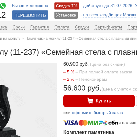
Вызов менеджера
- действует до 31.07.2026.
Скидка 7%
12
-
на всех кладбищах Москв
Установка
ПЕРЕЗВОНИТЬ
авка
Сроки
Гарантия
Оплата
Скидки
Сертификаты
Пор
и на могилу
Памятник на могилу (11-237) «Семейная стела с плавными лин
лу (11-237) «Семейная стела с плав
60.900 руб.
(цена без скидки)
– 5 %
– При полной оплате заказа
– 2 %
– Пенсионерам
56.600 руб.
(цена с учетом с
Купить
или
оформить быстрый заказ
и налич
Комплект памятника