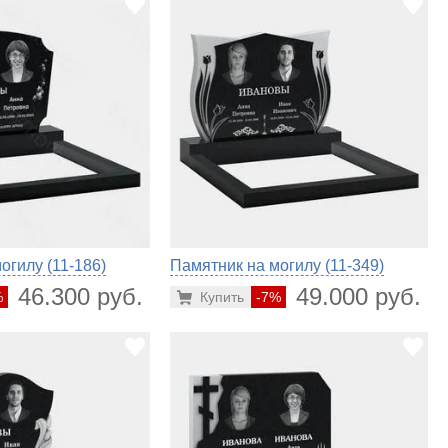
огилу (11-186)
Памятник на могилу (11-349)
46.300 руб.
49.000 руб.
%
Купить
-7%