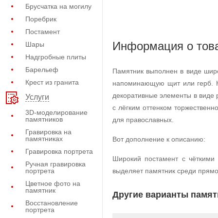
Брусчатка на могилу
Поребрик
Постамент
Информация о тов
Шары
Надгробные плиты
Барельеф
Памятник выполнен в виде шир
Крест из гранита
напоминающую щит или герб. К
декоративные элементы в виде 
Услуги
с лёгким оттенком торжествен
3D-моделирование
памятников
для православных.
Гравировка на
памятниках
Вот дополнение к описанию:
Гравировка портрета
Широкий постамент с чёткими 
Ручная гравировка
портрета
выделяет памятник среди прямо
Цветное фото на
памятник
Другие варианты памят
Восстановление
портрета