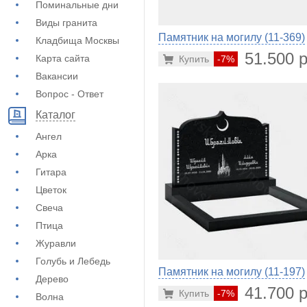
Поминальные дни
Виды гранита
Памятник на могилу (11-369)
Кладбища Москвы
51.500 р
Карта сайта
Купить
-7%
Вакансии
Вопрос - Ответ
Каталог
Ангел
Арка
Гитара
Цветок
Свеча
Птица
Журавли
Голубь и Лебедь
Памятник на могилу (11-197)
Дерево
41.700 р
Купить
-7%
Волна