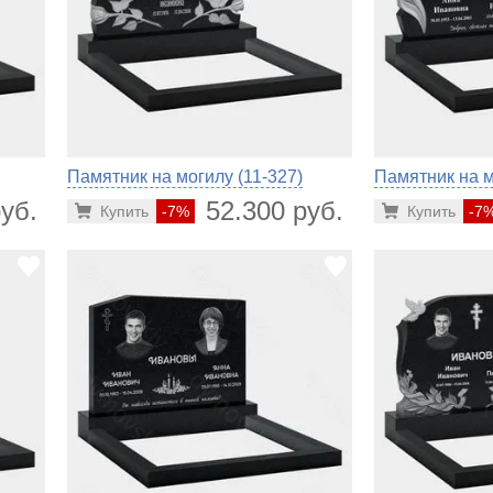
Памятник на могилу (11-327)
Памятник на м
уб.
52.300 руб.
Купить
-7%
Купить
-7