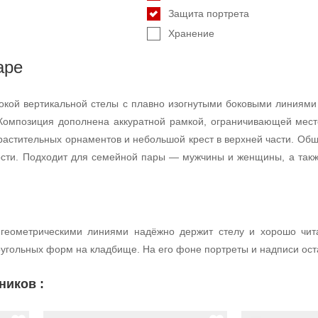
Защита портрета
Хранение
аре
окой вертикальной стелы с плавно изогнутыми боковыми линиями
омпозиция дополнена аккуратной рамкой, ограничивающей место
растительных орнаментов и небольшой крест в верхней части. Об
ности. Подходит для семейной пары — мужчины и женщины, а так
геометрическими линиями надёжно держит стелу и хорошо чита
угольных форм на кладбище. На его фоне портреты и надписи ос
ников :