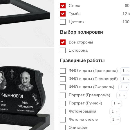
Стела
60
Тумба
12 x
Цветник
100 
Выбор полировки
Все стороны
1 сторона
Граверные работы
ФИО и даты (Гравировка)
1
ФИО и даты (Пескоструй)
1
ФИО и даты (Скарпель)
1
Портрет (Гравировка)
1
Портрет (Ручной)
1
Фотокерамика
1
Фото на стекле
1
Эпитафия