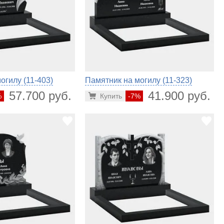
огилу (11-403)
Памятник на могилу (11-323)
57.700 руб.
41.900 руб.
%
Купить
-7%