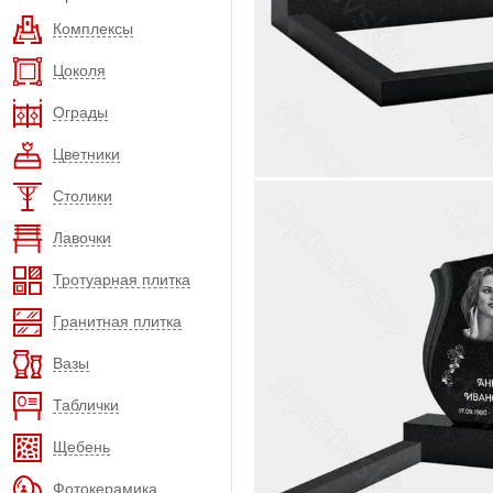
Комплексы
Цоколя
Ограды
Цветники
Столики
Лавочки
Тротуарная плитка
Гранитная плитка
Вазы
Таблички
Щебень
Фотокерамика