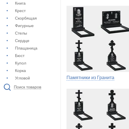
Книга
Крест
Скорбящая
Фигурные
Стелы
Сердце
Плащаница
Бюст
Купол
Корка
Памятники из Гранита
Угловой
Поиск товаров