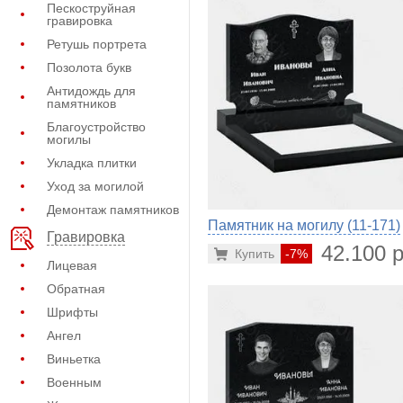
Пескоструйная
гравировка
Ретушь портрета
Позолота букв
Антидождь для
памятников
Благоустройство
могилы
Укладка плитки
Уход за могилой
Демонтаж памятников
Памятник на могилу (11-171)
Гравировка
42.100 р
Купить
-7%
Лицевая
Обратная
Шрифты
Ангел
Виньетка
Военным