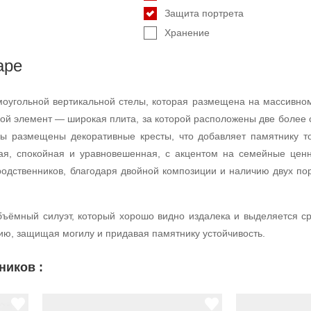
Защита портрета
Хранение
аре
оугольной вертикальной стелы, которая размещена на массивном
ной элемент — широкая плита, за которой расположены две более 
лы размещены декоративные кресты, что добавляет памятнику т
я, спокойная и уравновешенная, с акцентом на семейные ценн
родственников, благодаря двойной композиции и наличию двух пор
бъёмный силуэт, который хорошо видно издалека и выделяется с
ию, защищая могилу и придавая памятнику устойчивость.
ников :