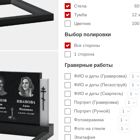
Стела
60
Тумба
12 x
Цветник
100 
Выбор полировки
Все стороны
1 сторона
Граверные работы
ФИО и даты (Гравировка)
1
ФИО и даты (Пескоструй)
1
ФИО и даты (Скарпель)
1
Портрет (Гравировка)
1
Портрет (Ручной)
1
Фотокерамика
1
Фото на стекле
1
Эпитафия