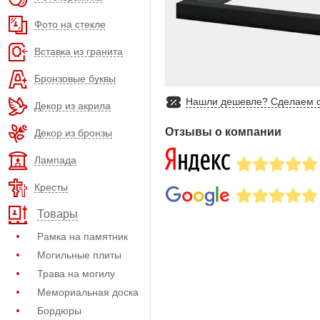
Фото на стекле
Вставка из гранита
Бронзовые буквы
Нашли дешевле? Сделаем с
Декор из акрила
Отзывы о компании
Декор из бронзы
Лампада
Кресты
Товары
Рамка на памятник
Могильные плиты
Трава на могилу
Мемориальная доска
Бордюры