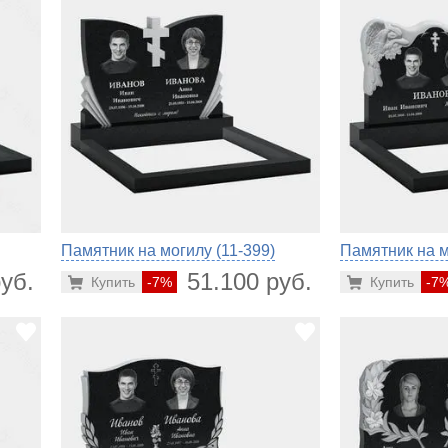
Памятник на могилу (11-399)
Памятник на м
уб.
51.100 руб.
Купить
-7%
Купить
-7