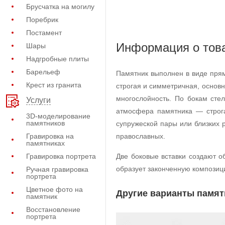
Брусчатка на могилу
Поребрик
Постамент
Информация о тов
Шары
Надгробные плиты
Барельеф
Памятник выполнен в виде прям
Крест из гранита
строгая и симметричная, основ
многослойность. По бокам сте
Услуги
атмосфера памятника — строга
3D-моделирование
памятников
супружеской пары или близких 
Гравировка на
православных.
памятниках
Гравировка портрета
Две боковые вставки создают о
образует законченную композиц
Ручная гравировка
портрета
Цветное фото на
Другие варианты памят
памятник
Восстановление
портрета