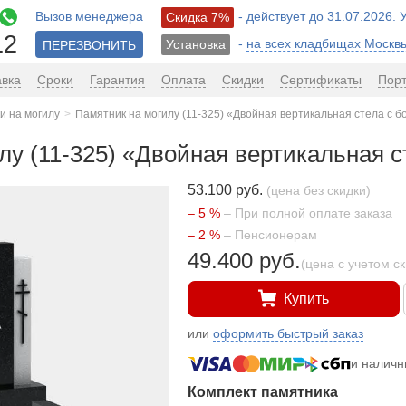
Вызов менеджера
- действует до 31.07.2026.
Скидка 7%
12
-
на всех кладбищах Москв
Установка
ПЕРЕЗВОНИТЬ
авка
Сроки
Гарантия
Оплата
Скидки
Сертификаты
Пор
и на могилу
Памятник на могилу (11-325) «Двойная вертикальная стела с б
лу (11-325) «Двойная вертикальная с
53.100 руб.
(цена без скидки)
– 5 %
– При полной оплате заказа
– 2 %
– Пенсионерам
49.400 руб.
(цена с учетом с
Купить
или
оформить быстрый заказ
и налич
Комплект памятника