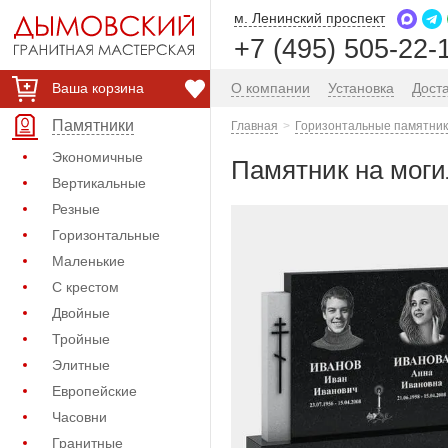
м. Ленинский проспект
+7 (495) 505-22-
Ваша корзина
О компании
Установка
Дост
Памятники
Главная
Горизонтальные памятник
Экономичные
Памятник на моги
Вертикальные
Резные
Горизонтальные
Маленькие
С крестом
Двойные
Тройные
Элитные
Европейские
Часовни
Гранитные