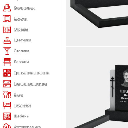
Комплексы
Цоколя
Ограды
Цветники
Столики
Лавочки
Тротуарная плитка
Гранитная плитка
Вазы
Таблички
Щебень
Фотокерамика