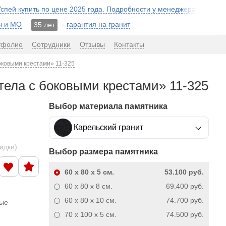
 Успей купить по цене 2025 года. Подробности у менеджера!
ы и МО
-
гарантия на гранит
35 лет
тфолио
Сотрудники
Отзывы
Контакты
оковыми крестами» 11-325
тела с боковыми крестами» 11-325
Выбор материала памятника
Карельский гранит
кидки)
Выбор размера памятника
60 x 80 x 5
см.
53.100 руб.
60 x 80 x 8
см.
69.400 руб.
60 x 80 x 10
см.
74.700 руб.
ные
70 x 100 x 5
см.
74.500 руб.