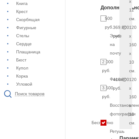
x
Книга
Дополнительн
12
Крест
500
см.
Скорбящая
руб.
369.800
120
Фигурные
Стелы
Эскиз
руб.
x
Сердце
на
160
Плащаница
почту
x
Бюст
2.000
10
Купол
руб.
см.
Корка
Фаска
410.800
120
Угловой
3.500
руб.
x
Поиск товаров
руб.
160
Восстановлен
x
фотографии
12
Бесплатно
см.
Ретушь
Параме