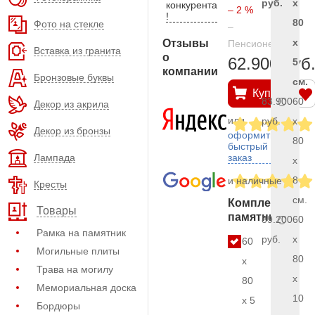
руб.
x
конкурента
– 2 %
!
80
Фото на стекле
–
x
Отзывы
Пенсионерам
Вставка из гранита
о
62.900 руб
5
компании
Бронзовые буквы
см.
Купить
83.900
60
Декор из акрила
или
руб.
x
Декор из бронзы
оформить
80
быстрый
Лампада
заказ
x
8
и наличные
Кресты
см.
Комплект
Товары
памятника
89.200
60
Рамка на памятник
руб.
x
60
Могильные плиты
80
x
Трава на могилу
x
80
Мемориальная доска
10
x 5
Бордюры