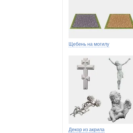
Щебень на могилу
Декор из акрила