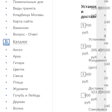
см.
Поминальные дни
Установка
210.900
100
Виды гранита
и
Кладбища Москвы
руб.
x
доставка
Карта сайта
140
9.700
Вакансии
x
руб.
Вопрос - Ответ
8
Установка
Каталог
см.
3.200
Ангел
285.400
100
руб.
Арка
руб.
x
Фундамент
Гитара
140
(доп)
Цветок
x
3.500
Свеча
10
руб.
Птица
см.
Доставка
Журавли
323.200
100
Голубь и Лебедь
500
руб.
x
Дерево
руб.
140
Волна
Самовывоз