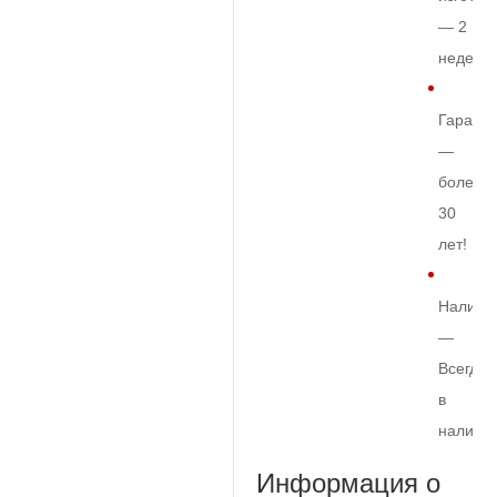
— 2
недели
Гарант
—
более
30
лет!
Наличи
—
Всегда
в
наличи
Информация о