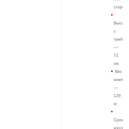
сторон
Высота
с
тумбой
—
72
см.
Вес
комплек
—
129
кг.
Срок
изготов