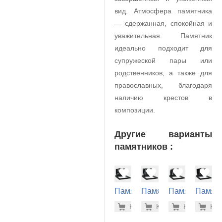
вид. Атмосфера памятника
— сдержанная, спокойная и
уважительная. Памятник
идеально подходит для
супружеской пары или
родственников, а также для
православных, благодаря
наличию крестов в
композиции.
Другие варианты
памятников :
Памятник
Памятник
Памятник
Памят
на
на
на
на
42.100 р
47.
Купить
Купить
-7%
Купить
-7%
Куп
-7
могилу
могилу
могилу
могилу
(11-171)
(11-389)
(11-370)
(11-168