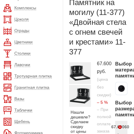
Памятник на
Комплексы
могилу (11-377)
Цоколя
«Двойная стела
с огнем свечей
Ограды
и крестами» 11-
Цветники
377
Столики
67.600
Выбор
Лавочки
матери
руб.
памятн
Тротуарная плитка
(цена
без
Гранитная плитка
Карельский гранит
скидки)
Вазы
– 5 %
Выбор
размер
– При
Таблички
Нашли
памятн
полной
дешевле?
Щебень
Сделаем
оплате
скидку
67.600
60
заказа
от цены
Фотокерамика