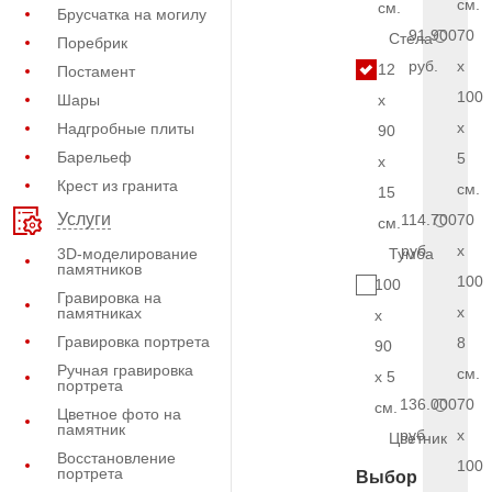
см.
см.
Брусчатка на могилу
91.900
70
Стела
Поребрик
руб.
x
12
Постамент
100
Шары
x
x
Надгробные плиты
90
Барельеф
5
x
Крест из гранита
см.
15
Услуги
114.700
70
см.
руб.
x
3D-моделирование
Тумба
памятников
100
100
Гравировка на
x
памятниках
x
Гравировка портрета
8
90
Ручная гравировка
см.
x 5
портрета
136.000
70
см.
Цветное фото на
памятник
руб.
x
Цветник
Восстановление
100
портрета
Выбор