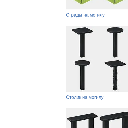
Ограды на могилу
Столик на могилу