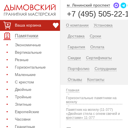
м. Ленинский проспект
+7 (495) 505-22-
Ваша корзина
О компании
Установка
Памятники
Доставка
Сроки
Экономичные
Гарантия
Оплата
Вертикальные
Скидки
Сертификаты
Резные
Горизонтальные
Портфолио
Сотрудники
Маленькие
Отзывы
Контакты
С крестом
Двойные
Главная
Тройные
Горизонтальные памятники на
могилу
Элитные
Памятник на могилу (11-377)
Европейские
«Двойная стела с огнем свечей и
крестами» 11-377
Часовни
Гранитные