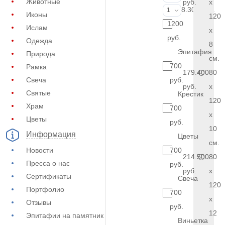
Животные
руб.
x
Фото на стекл
8.300 руб.
1
Иконы
120
1200
Ислам
x
руб.
Одежда
8
Эпитафия
Природа
см.
700
Рамка
179.400
80
Свеча
руб.
руб.
x
Святые
Крестик
120
Храм
700
x
Цветы
руб.
10
Информация
Цветы
см.
Новости
700
214.500
80
Пресса о нас
руб.
руб.
x
Сертификаты
Свеча
120
Портфолио
700
x
Отзывы
руб.
12
Эпитафии на памятник
Виньетка