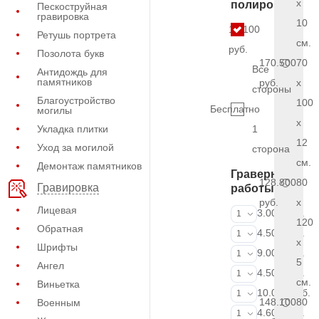
x
полировки
Пескоструйная
гравировка
10
10.100
Ретушь портрета
см.
руб.
Позолота букв
170.500
70
Все
Антидождь для
памятников
руб.
x
стороны
Благоустройство
100
Бесплатно
могилы
x
Укладка плитки
1
12
Уход за могилой
сторона
см.
Демонтаж памятников
Граверные
128.800
80
Гравировка
работы
руб.
x
Лицевая
ФИО и даты (
3.000 руб.
1
120
Обратная
ФИО и даты (
4.500 руб.
1
x
Шрифты
ФИО и даты (
9.000 руб.
1
5
Ангел
Портрет (Грав
4.500 руб.
1
см.
Виньетка
Портрет (Ручн
10.000 руб.
1
148.100
80
Военным
Фотокерамик
4.600 руб.
1