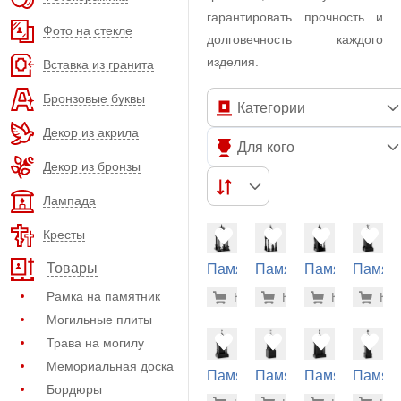
гарантировать прочность и
Фото на стекле
долговечность каждого
изделия.
Вставка из гранита
Бронзовые буквы
Категории
Декор из акрила
Для кого
Декор из бронзы
Лампада
Кресты
Товары
Памятник
Памятник
Памятник
Памят
из
из
из
из
5.772.50
3.4
Рамка на памятник
Купить
Купить
-7%
Купить
-7%
Куп
-7
гранита
гранита
гранита
гранит
Могильные плиты
(30-600)
(30-601)
(30-602)
(30-680
Трава на могилу
Мемориальная доска
Памятник
Памятник
Памятник
Памят
Бордюры
из
из
из
из