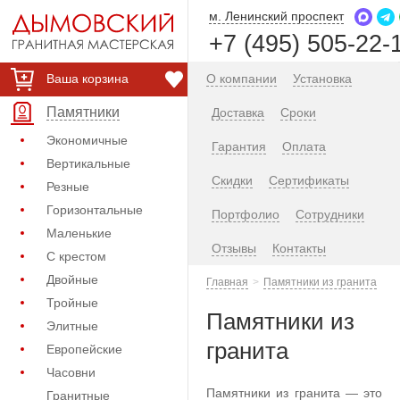
м. Ленинский проспект
+7 (495) 505-22-
Ваша корзина
О компании
Установка
Памятники
Доставка
Сроки
Экономичные
Гарантия
Оплата
Вертикальные
Скидки
Сертификаты
Резные
Горизонтальные
Портфолио
Сотрудники
Маленькие
Отзывы
Контакты
С крестом
Двойные
Главная
Памятники из гранита
Тройные
Памятники из
Элитные
гранита
Европейские
Часовни
Памятники из гранита — это
Гранитные