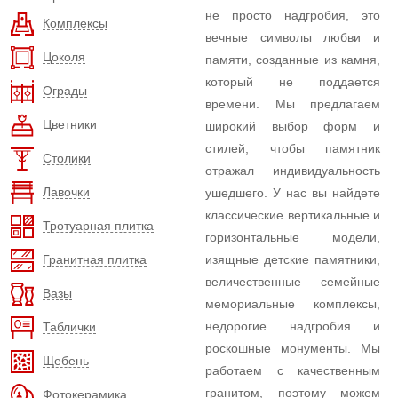
не просто надгробия, это
Комплексы
вечные символы любви и
Цоколя
памяти, созданные из камня,
который не поддается
Ограды
времени. Мы предлагаем
Цветники
широкий выбор форм и
стилей, чтобы памятник
Столики
отражал индивидуальность
Лавочки
ушедшего. У нас вы найдете
классические вертикальные и
Тротуарная плитка
горизонтальные модели,
Гранитная плитка
изящные детские памятники,
величественные семейные
Вазы
мемориальные комплексы,
недорогие надгробия и
Таблички
роскошные монументы. Мы
Щебень
работаем с качественным
гранитом, поэтому можем
Фотокерамика