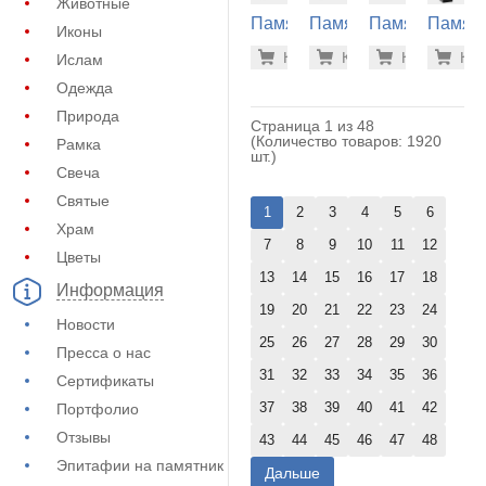
Животные
Памятник
Памятник
Памятник
Памят
Иконы
из
из
из
из
629.700
608
Купить
Купить
-7%
Купить
-7%
Куп
-7
Ислам
гранита
гранита
гранита
гранит
(40-154)
(40-112)
(40-296)
(30-674
Одежда
Природа
Страница 1 из 48
(Количество товаров: 1920
Рамка
шт.)
Свеча
Святые
1
2
3
4
5
6
Храм
7
8
9
10
11
12
Цветы
13
14
15
16
17
18
Информация
19
20
21
22
23
24
Новости
25
26
27
28
29
30
Пресса о нас
31
32
33
34
35
36
Сертификаты
37
38
39
40
41
42
Портфолио
Отзывы
43
44
45
46
47
48
Эпитафии на памятник
Дальше