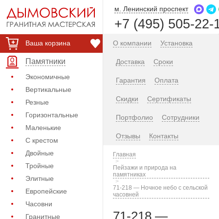
м. Ленинский проспект
+7 (495) 505-22-
Ваша корзина
О компании
Установка
Памятники
Доставка
Сроки
Экономичные
Гарантия
Оплата
Вертикальные
Скидки
Сертификаты
Резные
Горизонтальные
Портфолио
Сотрудники
Маленькие
Отзывы
Контакты
С крестом
Двойные
Главная
Тройные
Пейзажи и природа на
памятниках
Элитные
71-218 — Ночное небо с сельской
Европейские
часовней
Часовни
71-218 —
Гранитные