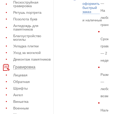
Пескоструйная
—
оформить
гравировка
быстрый
На
заказ
Ретушь портрета
любом
Позолота букв
и наличные
граните
Антидождь для
памятников
Благоустройство
Срок
могилы
Укладка плитки
гравиро
Уход за могилой
— 2
Демонтаж памятников
недели
Гравировка
Размер
Лицевая
Обратная
—
Шрифты
любой
Ангел
возмож
Виньетка
Военным
Наличи