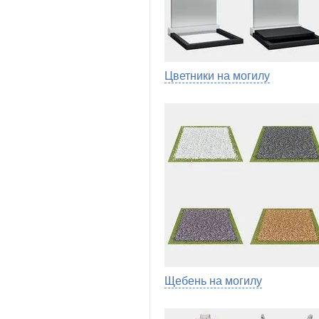
Цветники на могилу
Щебень на могилу