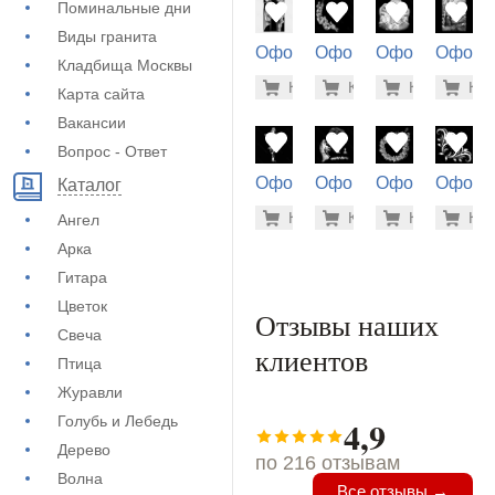
Поминальные дни
Виды гранита
Оформление
Оформление
Оформление
Оформ
Кладбища Москвы
на памятник
на памятник
на памятник
на пам
5.600 ру
500
Купить
Купить
-7%
Купить
-7%
Куп
-7
(72-684)
(71-602)
(71-568)
(71-250
Карта сайта
Вакансии
Вопрос - Ответ
Оформление
Оформление
Оформление
Оформ
Каталог
на памятник
на памятник
на памятник
на пам
500 руб
1.9
Купить
Купить
-7%
Купить
-7%
Куп
-7
Ангел
(71-392)
(71-596)
(71-821)
(71-658
Арка
Гитара
Цветок
Отзывы наших
Свеча
клиентов
Птица
Журавли
Голубь и Лебедь
4,9
Дерево
по 216 отзывам
Волна
Все отзывы →