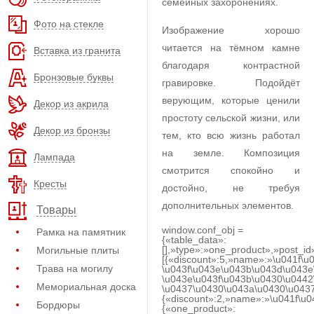
семейных захоронениях.
Фото на стекле
Изображение хорошо
читается на тёмном камне
Вставка из гранита
благодаря контрастной
Бронзовые буквы
гравировке. Подойдёт
верующим, которые ценили
Декор из акрила
простоту сельской жизни, или
Декор из бронзы
тем, кто всю жизнь работал
на земле. Композиция
Лампада
смотрится спокойно и
Кресты
достойно, не требуя
дополнительных элементов.
Товары
window.conf_obj =
Рамка на памятник
{«table_data»:
[],»type»:»one_product»,»post_id
Могильные плиты
[{«discount»:5,»name»:»\u041f\u
Трава на могилу
\u043f\u043e\u043b\u043d\u043e
\u043e\u043f\u043b\u0430\u0442
Мемориальная доска
\u0437\u0430\u043a\u0430\u0437
{«discount»:2,»name»:»\u041f\u
Бордюры
{«one_product»: