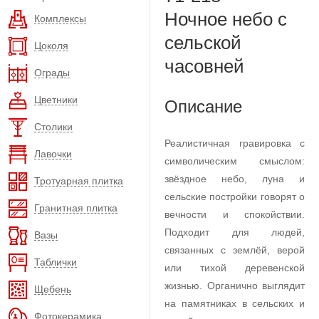
Ночное небо с
Комплексы
сельской
Цоколя
часовней
Ограды
Цветники
Описание
Столики
Реалистичная гравировка с
Лавочки
символическим смыслом:
звёздное небо, луна и
Тротуарная плитка
сельские постройки говорят о
Гранитная плитка
вечности и спокойствии.
Подходит для людей,
Вазы
связанных с землёй, верой
Таблички
или тихой деревенской
жизнью. Органично выглядит
Щебень
на памятниках в сельских и
Фотокерамика