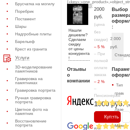
{«key»:»one_product»,»object_str
Брусчатка на могилу
[]};
2000
Выбор
Поребрик
размер
руб.
Постамент
оформл
(цена
Шары
:
Нашли
без
Надгробные плиты
дешевле?
2.000
Сделаем
скидки)
Барельеф
скидку
– 5 %
руб.
от цены
Крест из гранита
конкурента
– При
Станда
Услуги
!
полной
3D-моделирование
оплате
Отзывы
Параме
памятников
заказа
о
оформл
Гравировка на
компании
– 2 %
памятниках
Тип
–
Гравировка портрета
гравиро
Пенсионерам
Ручная гравировка
—
портрета
1900 руб.
(
Цветное фото на
Лазерн
памятник
Купить
Восстановление
портрета
Матери
или