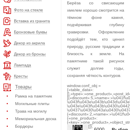
Берёза со свисающим
Фото на стекле
хмелем хорошо смотрится на
тёмном фоне камня,
Вставка из гранита
подчёркивая глубину
Бронзовые буквы
гравировки. Оформление
подойдёт тем, кто ценил
Декор из акрила
природу, русские традиции и
близость к земле. На
Декор из бронзы
памятнике такой рисунок
Лампада
служит долгие годы,
сохраняя чёткость контуров.
Кресты
window.conf_obj =
Товары
{«table_data»:
[],»type»:»one_product»,»post_id
Рамка на памятник
[{«discount»:5,»name»:»\u041f\u
\u043f\u043e\u043b\u043d\u043e
Могильные плиты
\u043e\u043f\u043b\u0430\u0442
\u0437\u0430\u043a\u0430\u0437
Трава на могилу
{«discount»:2,»name»:»\u041f\u
{«one_product»:
Мемориальная доска
{«key»:»one_product»,»object_str
Бордюры
[]};
6000
Выбор