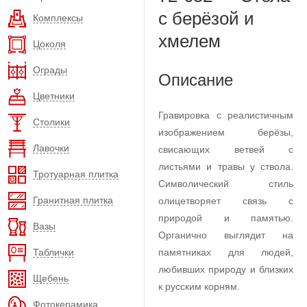
с берёзой и
Комплексы
хмелем
Цоколя
Ограды
Описание
Цветники
Гравировка с реалистичным
Столики
изображением берёзы,
Лавочки
свисающих ветвей с
листьями и травы у ствола.
Тротуарная плитка
Символический стиль
Гранитная плитка
олицетворяет связь с
природой и памятью.
Вазы
Органично выглядит на
Таблички
памятниках для людей,
любивших природу и близких
Щебень
к русским корням.
Фотокерамика