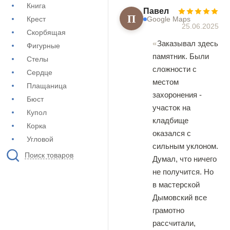
Книга
Павел
П
Крест
Google Maps
25.06.2025
Скорбящая
Заказывал здесь
Фигурные
памятник. Были
Стелы
сложности с
Сердце
местом
Плащаница
захоронения -
Бюст
участок на
Купол
кладбище
Корка
оказался с
Угловой
сильным уклоном.
Поиск товаров
Думал, что ничего
не получится. Но
в мастерской
Дымовский все
грамотно
рассчитали,