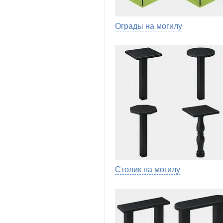
Ограды на могилу
Столик на могилу