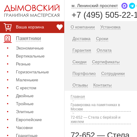
м. Ленинский проспект
+7 (495) 505-22-
Ваша корзина
О компании
Установка
Памятники
Доставка
Сроки
Экономичные
Гарантия
Оплата
Вертикальные
Скидки
Сертификаты
Резные
Горизонтальные
Портфолио
Сотрудники
Маленькие
Отзывы
Контакты
С крестом
Двойные
Главная
Тройные
Гравировка на памятниках в
Москве
Элитные
72-652 — Стела с берёзой и
Европейские
хмелем
Часовни
72-652 — Стела
Гранитные