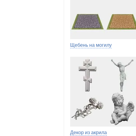
Щебень на могилу
Декор из акрила