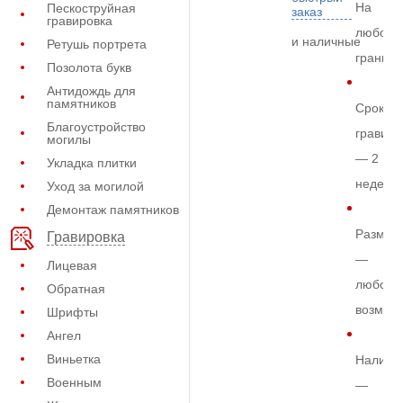
На
Пескоструйная
заказ
гравировка
любом
и наличные
Ретушь портрета
граните
Позолота букв
Антидождь для
памятников
Срок
Благоустройство
гравиро
могилы
— 2
Укладка плитки
недели
Уход за могилой
Демонтаж памятников
Размер
Гравировка
—
Лицевая
любой
Обратная
возмож
Шрифты
Ангел
Виньетка
Наличи
Военным
—