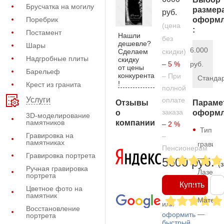
Брусчатка на могилу
размер
руб.
Поребрик
оформл
(цена
:
Постамент
Нашли
без
дешевле?
Шары
6.000
Сделаем
скидки)
Надгробные плиты
скидку
– 5 %
руб.
от цены
Барельеф
конкурента
– При
Станда
!
Крест из гранита
полной
Услуги
оплате
Отзывы
Параме
заказа
о
оформл
3D-моделирование
компании
памятников
– 2 %
Тип
Гравировка на
–
памятниках
гравиро
Пенсионерам
Гравировка портрета
—
5600 руб.
(
Ручная гравировка
Лазерн
портрета
Купить
Цветное фото на
памятник
Матери
или
Восстановление
—
оформить
портрета
быстрый