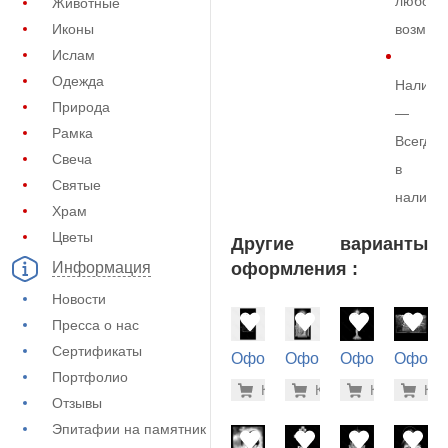
любой
Животные
Иконы
возмож
Ислам
Одежда
Наличи
Природа
—
Рамка
Всегда
Свеча
в
Святые
наличи
Храм
Цветы
Другие варианты
оформления :
Информация
Новости
Пресса о нас
Сертификаты
Оформление
Оформление
Оформление
Оформ
Портфолио
на памятник
на памятник
на памятник
на пам
3.700 ру
3.7
Купить
Купить
-7%
Купить
-7%
Куп
-7
(72-222)
(72-280)
(71-106)
(71-200
Отзывы
Эпитафии на памятник