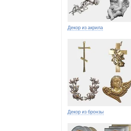
Декор из акрила
Декор из бронзы