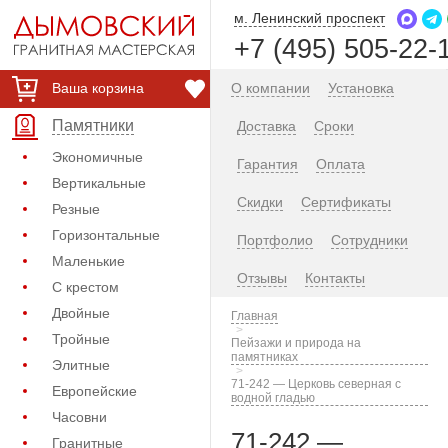
м. Ленинский проспект
+7 (495) 505-22-
Ваша корзина
О компании
Установка
Памятники
Доставка
Сроки
Экономичные
Гарантия
Оплата
Вертикальные
Скидки
Сертификаты
Резные
Горизонтальные
Портфолио
Сотрудники
Маленькие
Отзывы
Контакты
С крестом
Двойные
Главная
Тройные
Пейзажи и природа на
памятниках
Элитные
71-242 — Церковь северная с
Европейские
водной гладью
Часовни
71-242 —
Гранитные