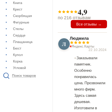
Книга
4,9
Крест
Скорбящая
по 216 отзывам
Фигурные
Все отзывы →
Стелы
Сердце
Людмила
Плащаница
Л
Яндекс.Карты
Бюст
22.10.2024
Купол
Заказывали
Корка
памятник.
Угловой
Особенно
Поиск товаров
понравилась
цена. Прозвонили
много фирм.
Здесь самая
дешевая.
Изготовили в