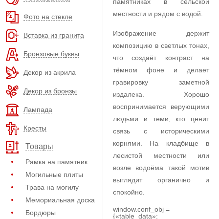
памятниках в сельской
местности и рядом с водой.
Фото на стекле
Изображение держит
Вставка из гранита
композицию в светлых тонах,
Бронзовые буквы
что создаёт контраст на
тёмном фоне и делает
Декор из акрила
гравировку заметной
Декор из бронзы
издалека. Хорошо
воспринимается верующими
Лампада
людьми и теми, кто ценит
Кресты
связь с историческими
корнями. На кладбище в
Товары
лесистой местности или
Рамка на памятник
возле водоёма такой мотив
Могильные плиты
выглядит органично и
Трава на могилу
спокойно.
Мемориальная доска
window.conf_obj =
Бордюры
{«table_data»: