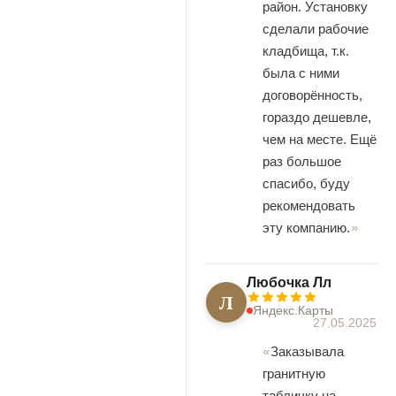
район. Установку
сделали рабочие
кладбища, т.к.
была с ними
договорённость,
гораздо дешевле,
чем на месте. Ещё
раз большое
спасибо, буду
рекомендовать
эту компанию.
Любочка Лл
Л
Яндекс.Карты
27.05.2025
Заказывала
гранитную
табличку на