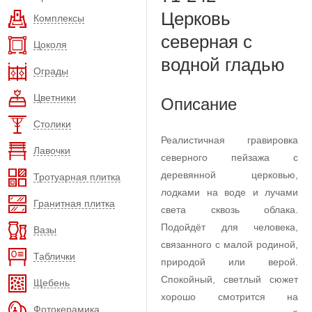
Церковь
Комплексы
северная с
Цоколя
водной гладью
Ограды
Цветники
Описание
Столики
Реалистичная гравировка
Лавочки
северного пейзажа с
деревянной церковью,
Тротуарная плитка
лодками на воде и лучами
Гранитная плитка
света сквозь облака.
Подойдёт для человека,
Вазы
связанного с малой родиной,
Таблички
природой или верой.
Спокойный, светлый сюжет
Щебень
хорошо смотрится на
Фотокерамика