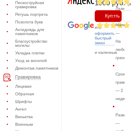
—
1900 руб.
Пескоструйная
(
гравировка
Лазерн
Ретушь портрета
Купить
Позолота букв
Матери
или
Антидождь для
—
оформить
памятников
быстрый
Благоустройство
На
заказ
могилы
любом
и наличные
Укладка плитки
граните
Уход за могилой
Демонтаж памятников
Срок
Гравировка
гравиро
Лицевая
— 2
Обратная
недели
Шрифты
Ангел
Размер
Виньетка
—
Военным