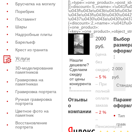
[],»type»:»one_product»,»post_id
Брусчатка на могилу
[{«discount»:5,»name»:»\u041f\u
\u043f\u043e\u043b\u043d\u043e
Поребрик
\u043e\u043f\u043b\u0430\u0442
\u0437\u0430\u043a\u0430\u0437
Постамент
{«discount»:2,»name»:»\u041f\u
Шары
{«one_product»:
{«key»:»one_product»,»object_str
Надгробные плиты
[]};
2000
Выбор
Барельеф
размер
руб.
Крест из гранита
оформл
(цена
:
Услуги
Нашли
без
дешевле?
3D-моделирование
2.000
Сделаем
скидки)
памятников
скидку
– 5 %
руб.
от цены
Гравировка на
конкурента
памятниках
– При
Станда
!
полной
Гравировка портрета
оплате
Ручная гравировка
Отзывы
Параме
портрета
заказа
о
оформл
Цветное фото на
компании
– 2 %
памятник
Тип
–
Восстановление
гравиро
Пенсионерам
портрета