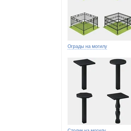
Ограды на могилу
Столик на могилу