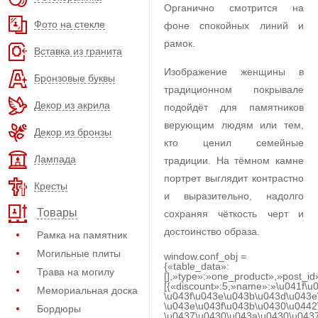
Органично смотрится на
Фото на стекле
фоне спокойных линий и
рамок.
Вставка из гранита
Изображение женщины в
Бронзовые буквы
традиционном покрывале
Декор из акрила
подойдёт для памятников
верующим людям или тем,
Декор из бронзы
кто ценил семейные
Лампада
традиции. На тёмном камне
портрет выглядит контрастно
Кресты
и выразительно, надолго
Товары
сохраняя чёткость черт и
достоинство образа.
Рамка на памятник
Могильные плиты
window.conf_obj =
{«table_data»:
Трава на могилу
[],»type»:»one_product»,»post_id
[{«discount»:5,»name»:»\u041f\u
Мемориальная доска
\u043f\u043e\u043b\u043d\u043e
\u043e\u043f\u043b\u0430\u0442
Бордюры
\u0437\u0430\u043a\u0430\u0437