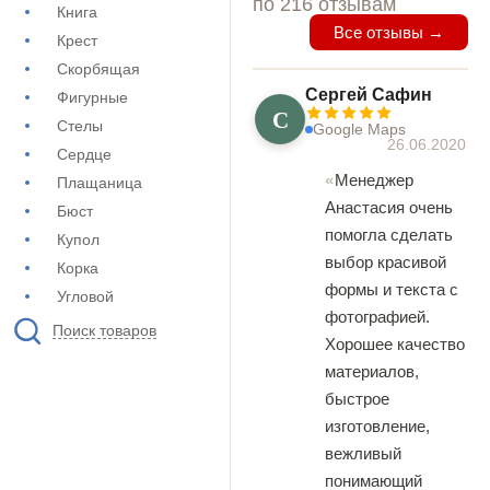
по 216 отзывам
Книга
Все отзывы →
Крест
Скорбящая
Сергей Сафин
Фигурные
С
Стелы
Google Maps
26.06.2020
Сердце
Менеджер
Плащаница
Анастасия очень
Бюст
помогла сделать
Купол
выбор красивой
Корка
формы и текста с
Угловой
фотографией.
Поиск товаров
Хорошее качество
материалов,
быстрое
изготовление,
вежливый
понимающий