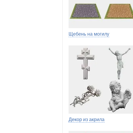
Щебень на могилу
Декор из акрила