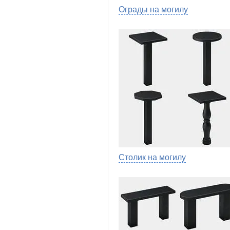
Ограды на могилу
Столик на могилу