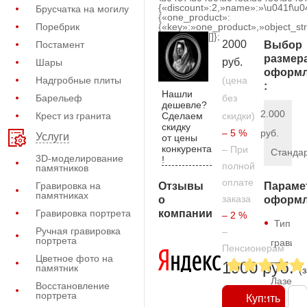
{«discount»:2,»name»:»\u041f\u
Брусчатка на могилу
{«one_product»:
Поребрик
{«key»:»one_product»,»object_str
[]};
2000
Постамент
Выбор
размер
руб.
Шары
оформл
Надгробные плиты
(цена
:
Нашли
Барельеф
без
дешевле?
2.000
Сделаем
Крест из гранита
скидки)
скидку
– 5 %
руб.
Услуги
от цены
конкурента
– При
Станда
3D-моделирование
!
полной
памятников
оплате
Отзывы
Гравировка на
Параме
памятниках
заказа
о
оформл
компании
Гравировка портрета
– 2 %
Тип
Ручная гравировка
–
портрета
гравиро
Пенсионерам
Цветное фото на
—
1900 руб.
памятник
(
Лазерн
Восстановление
портрета
Купить