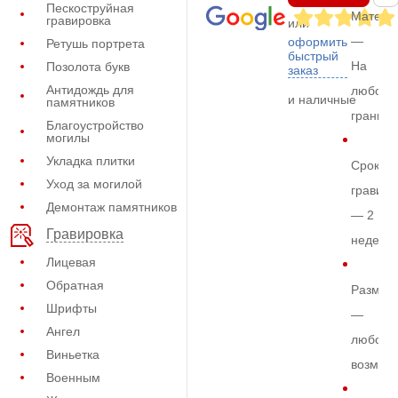
Пескоструйная
Матери
гравировка
или
—
оформить
Ретушь портрета
быстрый
На
Позолота букв
заказ
Антидождь для
любом
и наличные
памятников
граните
Благоустройство
могилы
Укладка плитки
Срок
Уход за могилой
гравиро
Демонтаж памятников
— 2
Гравировка
недели
Лицевая
Обратная
Размер
Шрифты
—
Ангел
любой
Виньетка
возмож
Военным