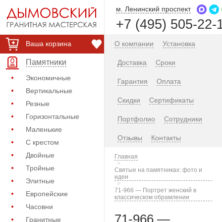
м. Ленинский проспект
+7 (495) 505-22-
Ваша корзина
О компании
Установка
Памятники
Доставка
Сроки
Экономичные
Гарантия
Оплата
Вертикальные
Скидки
Сертификаты
Резные
Горизонтальные
Портфолио
Сотрудники
Маленькие
Отзывы
Контакты
С крестом
Двойные
Главная
Тройные
Святые на памятниках: фото и
идеи
Элитные
71-966 — Портрет женский в
Европейские
классическом обрамлении
Часовни
71-966 —
Гранитные