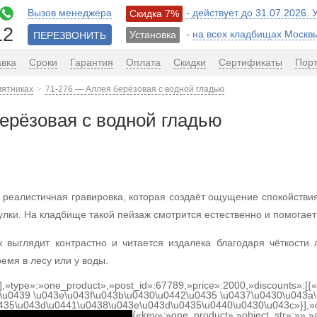
Вызов менеджера
- действует до 31.07.2026.
Скидка 7%
12
-
на всех кладбищах Москв
Установка
ПЕРЕЗВОНИТЬ
авка
Сроки
Гарантия
Оплата
Скидки
Сертификаты
Пор
мятниках
71-276 — Аллея берёзовая с водной гладью
ерёзовая с водной гладью
 реалистичная гравировка, которая создаёт ощущение спокойстви
ки. На кладбище такой пейзаж смотрится естественно и помогает 
 выглядит контрастно и читается издалека благодаря чёткости
ремя в лесу или у воды.
[],»type»:»one_product»,»post_id»:67789,»price»:2000,»discounts»:[
\u0439 \u043e\u043f\u043b\u0430\u0442\u0435 \u0437\u0430\u043a\
0435\u043d\u0441\u0438\u043e\u043d\u0435\u0440\u0430\u043c»}],»
{«key»:»one_product»,»object_str»:»»,»a