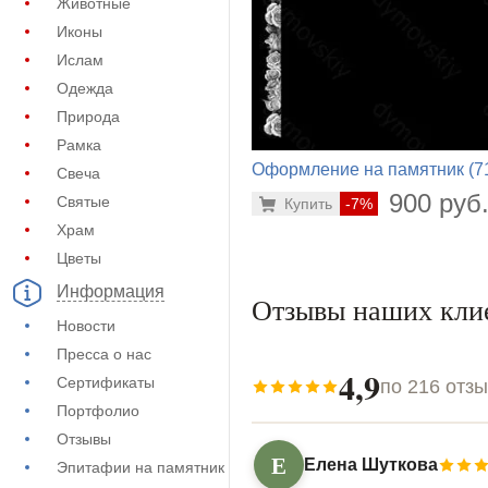
Животные
Иконы
Ислам
Одежда
Природа
Рамка
Оформление на памятник (7
Свеча
826)
900 руб
Святые
Купить
-7%
Храм
Цветы
Информация
Отзывы наших кли
Новости
Пресса о нас
4,9
Сертификаты
по 216 отз
Портфолио
Отзывы
Е
Елена Шуткова
Эпитафии на памятник