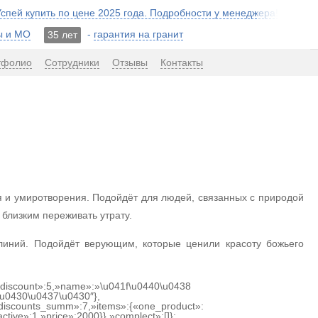
 Успей купить по цене 2025 года. Подробности у менеджера!
ы и МО
-
гарантия на гранит
35 лет
тфолио
Сотрудники
Отзывы
Контакты
я и умиротворения. Подойдёт для людей, связанных с природой
близким переживать утрату.
 линий. Подойдёт верующим, которые ценили красоту божьего
{«discount»:5,»name»:»\u041f\u0440\u0438
u0430\u0437\u0430″},
discounts_summ»:7,»items»:{«one_product»:
ctive»:1,»price»:2000}},»complect»:[]};