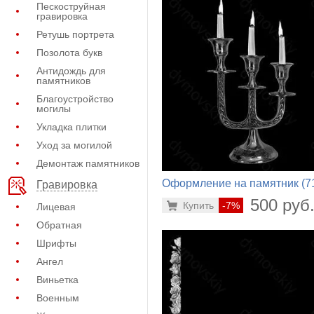
Пескоструйная
гравировка
Ретушь портрета
Позолота букв
Антидождь для
памятников
Благоустройство
могилы
Укладка плитки
Уход за могилой
Демонтаж памятников
Оформление на памятник (7
Гравировка
191)
500 руб
Купить
-7%
Лицевая
Обратная
Шрифты
Ангел
Виньетка
Военным