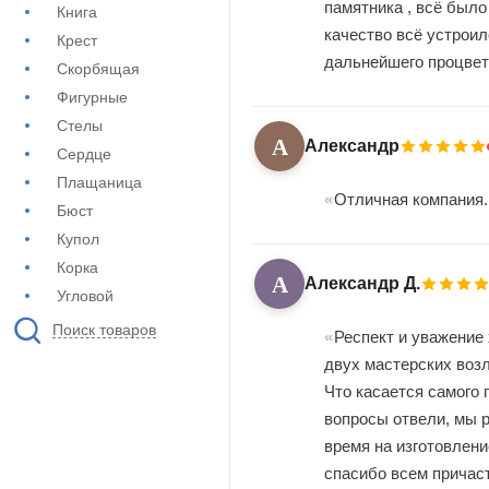
памятника , всё было
Книга
качество всё устроил
Крест
дальнейшего процвет
Скорбящая
Фигурные
Стелы
А
Александр
Сердце
Плащаница
Отличная компания.
Бюст
Купол
Корка
А
Александр Д.
Угловой
Поиск товаров
Респект и уважение 
двух мастерских возле
Что касается самого 
вопросы отвели, мы р
время на изготовлени
спасибо всем причас