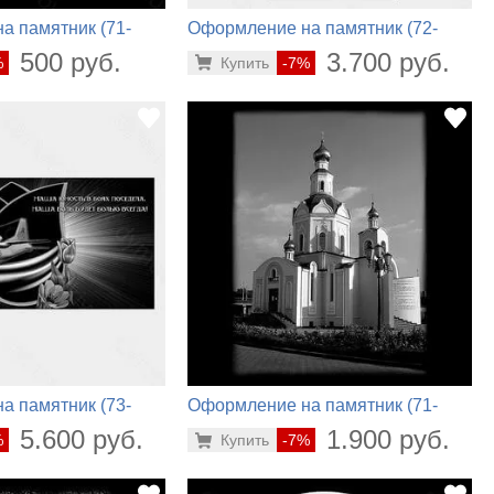
а памятник (71-
Оформление на памятник (72-
206)
500 руб.
3.700 руб.
%
Купить
-7%
а памятник (73-
Оформление на памятник (71-
708)
5.600 руб.
1.900 руб.
%
Купить
-7%