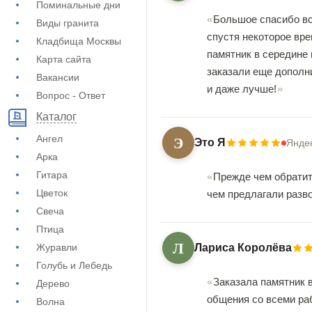
Поминальные дни
Большое спасибо все
Виды гранита
спустя некоторое вре
Кладбища Москвы
памятник в середине
Карта сайта
заказали еще дополн
Вакансии
и даже лучше!
Вопрос - Ответ
Каталог
Э
Ангел
Это Я
Янде
Арка
Гитара
Прежде чем обратит
Цветок
чем предлагали разв
Свеча
Птица
Л
Журавли
Лариса Королёва
Голубь и Лебедь
Заказала памятник в
Дерево
общения со всеми ра
Волна