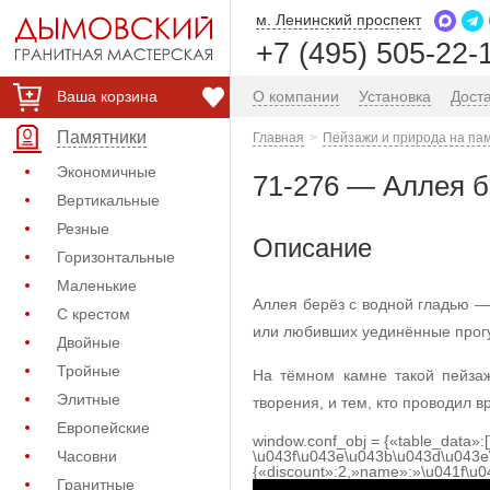
м. Ленинский проспект
+7 (495) 505-22-
Ваша корзина
О компании
Установка
Дост
Памятники
Главная
Пейзажи и природа на па
Экономичные
71-276 — Аллея б
Вертикальные
Резные
Описание
Горизонтальные
Маленькие
Аллея берёз с водной гладью —
С крестом
или любивших уединённые прогул
Двойные
Тройные
На тёмном камне такой пейзаж
Элитные
творения, и тем, кто проводил в
Европейские
window.conf_obj = {«table_data»:
Часовни
\u043f\u043e\u043b\u043d\u043e
{«discount»:2,»name»:»\u041f\u
Гранитные