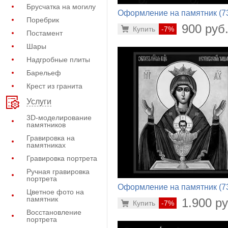
Брусчатка на могилу
Оформление на памятник (7
Поребрик
596)
900 руб
Купить
-7%
Постамент
Шары
Надгробные плиты
Барельеф
Крест из гранита
Услуги
3D-моделирование
памятников
Гравировка на
памятниках
Гравировка портрета
Ручная гравировка
портрета
Оформление на памятник (7
Цветное фото на
456)
памятник
1.900 ру
Купить
-7%
Восстановление
портрета