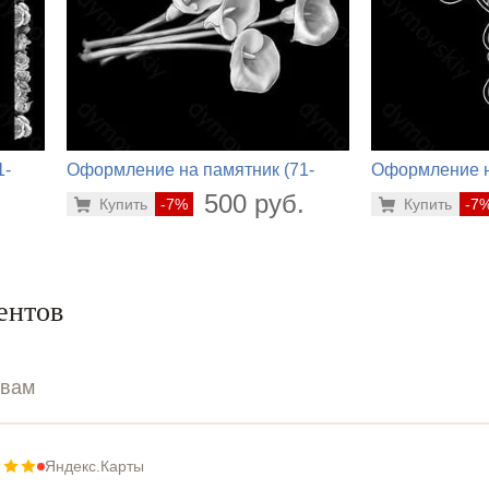
1-
Оформление на памятник (71-
Оформление н
476)
339)
.
500 руб.
Купить
-7%
Купить
-7
ентов
ывам
Яндекс.Карты