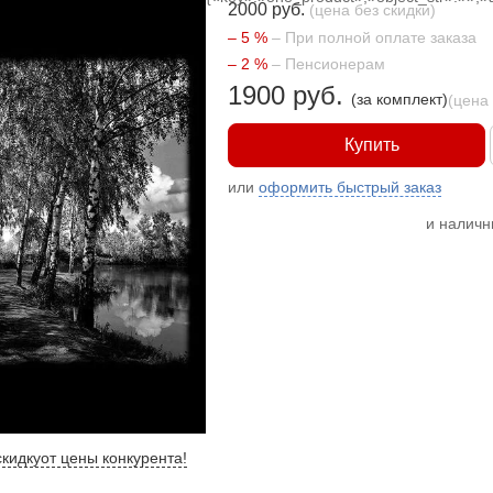
2000 руб.
(цена без скидки)
– 5 %
– При полной оплате заказа
– 2 %
– Пенсионерам
1900 руб.
(за комплект)
(цена
Купить
или
оформить быстрый заказ
и налич
кидку
от цены конкурента
!