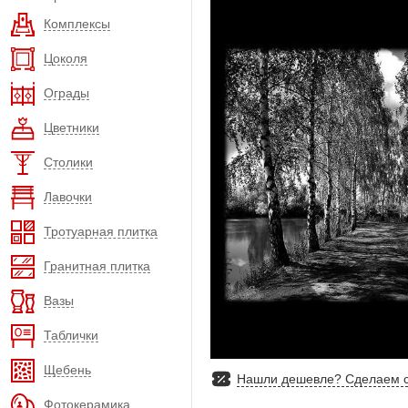
Комплексы
Цоколя
Ограды
Цветники
Столики
Лавочки
Тротуарная плитка
Гранитная плитка
Вазы
Таблички
Щебень
Нашли дешевле? Сделаем с
Фотокерамика