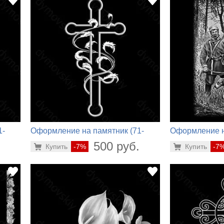
1-
Оформление на памятник (71-
Оформление н
304)
270)
.
500 руб.
Купить
-7%
Купить
-7