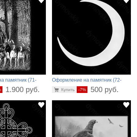
а памятник (71-
Оформление на памятник (72-
404)
1.900 руб.
500 руб.
%
Купить
-7%