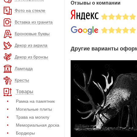
Отзывы о компании
Фото на стекле
Вставка из гранита
Бронзовые буквы
Декор из акрила
Другие варианты оформ
Декор из бронзы
Лампада
Кресты
Товары
Рамка на памятник
Могильные плиты
Трава на могилу
Мемориальная доска
Бордюры