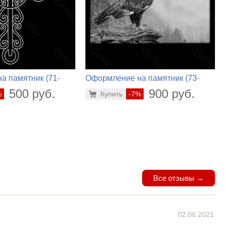
а памятник (71-
Оформление на памятник (73-
568)
500 руб.
900 руб.
%
Купить
-7%
Все отзывы →
02.06.2021