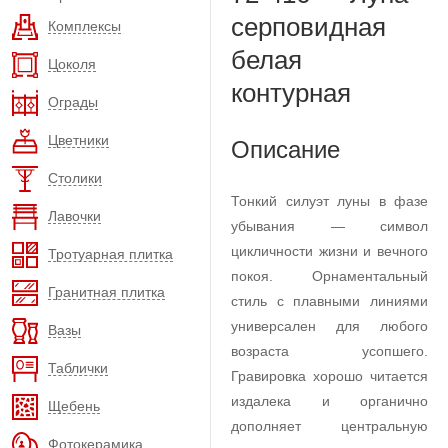
серповидная
Комплексы
белая
Цоколя
контурная
Ограды
Цветники
Описание
Столики
Тонкий силуэт луны в фазе
Лавочки
убывания — символ
цикличности жизни и вечного
Тротуарная плитка
покоя. Орнаментальный
Гранитная плитка
стиль с плавными линиями
универсален для любого
Вазы
возраста усопшего.
Таблички
Гравировка хорошо читается
издалека и органично
Щебень
дополняет центральную
Фотокерамика