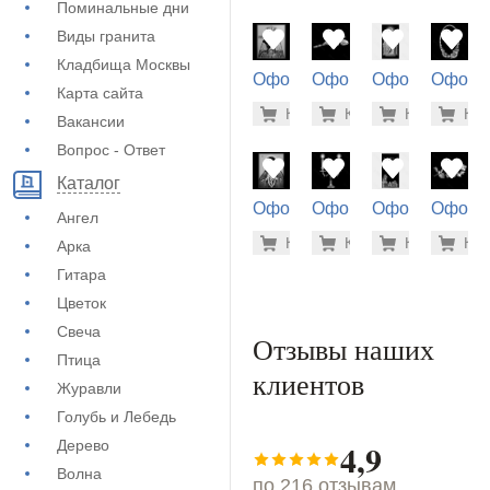
Поминальные дни
Виды гранита
Кладбища Москвы
Оформление
Оформление
Оформление
Оформ
Карта сайта
на памятник
на памятник
на памятник
на пам
1.900 ру
500
Купить
Купить
-7%
Купить
-7%
Куп
-7
(73-452)
(71-498)
(72-280)
(71-852
Вакансии
Вопрос - Ответ
Каталог
Оформление
Оформление
Оформление
Оформ
Ангел
на памятник
на памятник
на памятник
на пам
1.900 ру
500
Купить
Купить
-7%
Купить
-7%
Куп
-7
Арка
(73-485)
(71-199)
(72-220)
(71-432
Гитара
Цветок
Свеча
Отзывы наших
Птица
клиентов
Журавли
Голубь и Лебедь
4,9
Дерево
Волна
по 216 отзывам