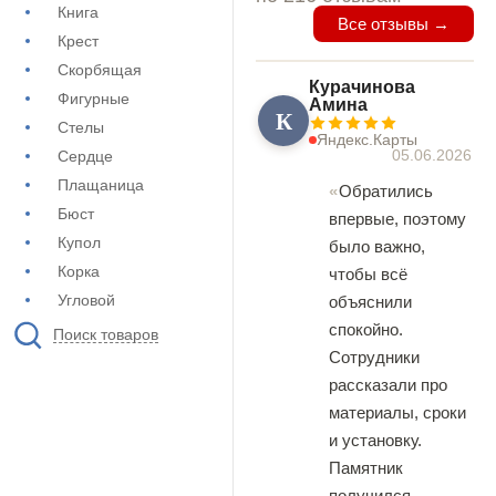
Книга
Все отзывы →
Крест
Скорбящая
Курачинова
Фигурные
Амина
К
Стелы
Яндекс.Карты
05.06.2026
Сердце
Плащаница
Обратились
Бюст
впервые, поэтому
Купол
было важно,
Корка
чтобы всё
Угловой
объяснили
спокойно.
Поиск товаров
Сотрудники
рассказали про
материалы, сроки
и установку.
Памятник
получился