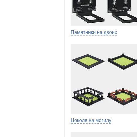
Памятники на двоих
Цоколя на могилу