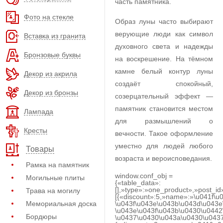
часть памятника.
Фото на стекле
Образ луны часто выбирают
верующие люди как символ
Вставка из гранита
духовного света и надежды
Бронзовые буквы
на воскрешение. На тёмном
камне белый контур луны
Декор из акрила
создаёт спокойный,
Декор из бронзы
созерцательный эффект —
памятник становится местом
Лампада
для размышлений о
Кресты
вечности. Такое оформление
уместно для людей любого
Товары
возраста и вероисповедания.
Рамка на памятник
window.conf_obj =
Могильные плиты
{«table_data»:
[],»type»:»one_product»,»post_id
Трава на могилу
[{«discount»:5,»name»:»\u041f\u
Мемориальная доска
\u043f\u043e\u043b\u043d\u043e
\u043e\u043f\u043b\u0430\u0442
Бордюры
\u0437\u0430\u043a\u0430\u0437