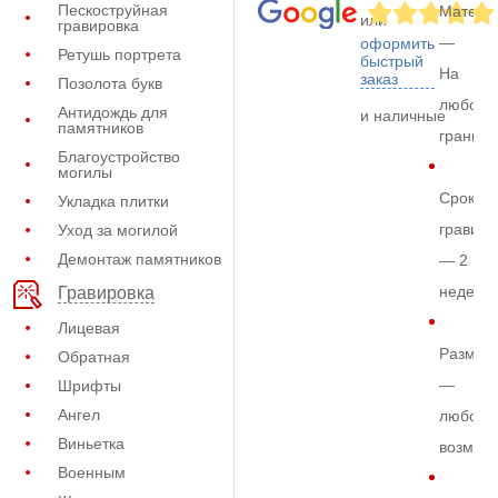
Пескоструйная
Матери
или
гравировка
—
оформить
Ретушь портрета
быстрый
На
заказ
Позолота букв
любом
Антидождь для
и наличные
памятников
граните
Благоустройство
могилы
Срок
Укладка плитки
гравиро
Уход за могилой
Демонтаж памятников
— 2
недели
Гравировка
Лицевая
Размер
Обратная
—
Шрифты
Ангел
любой
Виньетка
возмож
Военным