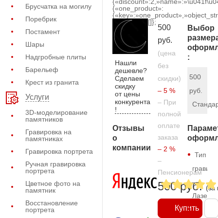
{«discount»:2,»name»:»\u041f\u
Брусчатка на могилу
{«one_product»:
{«key»:»one_product»,»object_str
Поребрик
[]};
500
Выбор
Постамент
размер
руб.
Шары
оформл
(цена
Надгробные плиты
:
Нашли
без
Барельеф
дешевле?
500
Сделаем
скидки)
Крест из гранита
скидку
– 5 %
руб.
от цены
Услуги
конкурента
– При
Станда
!
3D-моделирование
полной
памятников
оплате
Отзывы
Параме
Гравировка на
заказа
о
оформл
памятниках
компании
– 2 %
Гравировка портрета
Тип
–
Ручная гравировка
гравиро
портрета
Пенсионерам
—
Цветное фото на
500 руб.
(за
памятник
Лазерн
Восстановление
Купить
портрета