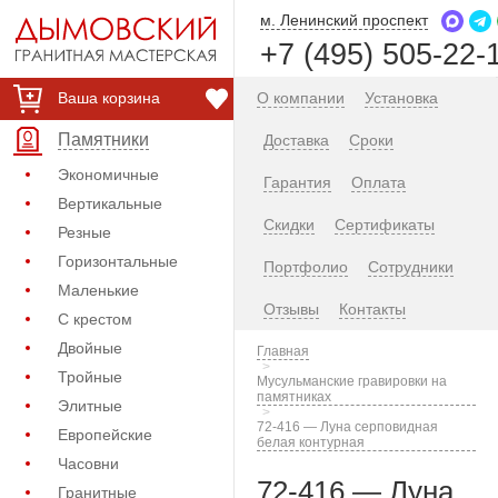
м. Ленинский проспект
+7 (495) 505-22-
Ваша корзина
О компании
Установка
Памятники
Доставка
Сроки
Экономичные
Гарантия
Оплата
Вертикальные
Скидки
Сертификаты
Резные
Горизонтальные
Портфолио
Сотрудники
Маленькие
Отзывы
Контакты
С крестом
Двойные
Главная
Тройные
Мусульманские гравировки на
памятниках
Элитные
72-416 — Луна серповидная
Европейские
белая контурная
Часовни
72-416 — Луна
Гранитные