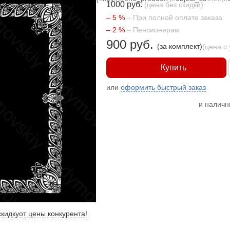
1000 руб.
(цена без скидки)
– 5 %
– При полной оплате заказа
– 2 %
– Пенсионерам
900 руб.
(за комплект)
(цена с
Купить
или
оформить быстрый заказ
и налич
кидку
от цены конкурента
!