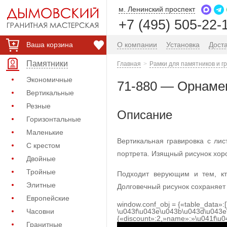
м. Ленинский проспект
+7 (495) 505-22-
Ваша корзина
О компании
Установка
Дост
Памятники
Главная
Рамки для памятников и г
Экономичные
71-880 — Орнамен
Вертикальные
Резные
Описание
Горизонтальные
Маленькие
Вертикальная гравировка с ли
С крестом
портрета. Изящный рисунок хоро
Двойные
Тройные
Подходит верующим и тем, кт
Элитные
Долговечный рисунок сохраняет 
Европейские
window.conf_obj = {«table_data»:
Часовни
\u043f\u043e\u043b\u043d\u043e
{«discount»:2,»name»:»\u041f\u
Гранитные