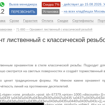
Вызов менеджера
- действует до 15.08.2026.
Скидка 7%
12
-
на всех кладбищах Москв
Установка
ПЕРЕЗВОНИТЬ
авка
Сроки
Гарантия
Оплата
Скидки
Сертификаты
Пор
равировки
71-880 — Орнамент лиственный с классической резьбой
т лиственный с классической резьб
ственным орнаментом в стиле классической резьбы. Подходит д
шо смотрится на светлых поверхностях и создаёт торжественный в
о ценит традиционные формы. На тёмном камне орнамент про
чёткость линий на протяжении десятилетий.
[],»type»:»one_product»,»post_id»:67379,»price»:1000,»discounts»:[
\u0439 \u043e\u043f\u043b\u0430\u0442\u0435 \u0437\u0430\u043a\
0435\u043d\u0441\u0438\u043e\u043d\u0435\u0440\u0430\u043c»}],»
{«key»:»one_product»,»object_str»:»»,»a