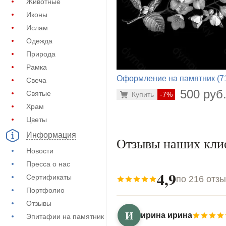
Животные
Иконы
Ислам
Одежда
Природа
Рамка
Оформление на памятник (7
Свеча
432)
500 руб
Святые
Купить
-7%
Храм
Цветы
Информация
Отзывы наших кли
Новости
Пресса о нас
4,9
Сертификаты
по 216 отз
Портфолио
Отзывы
И
ирина ирина
Эпитафии на памятник