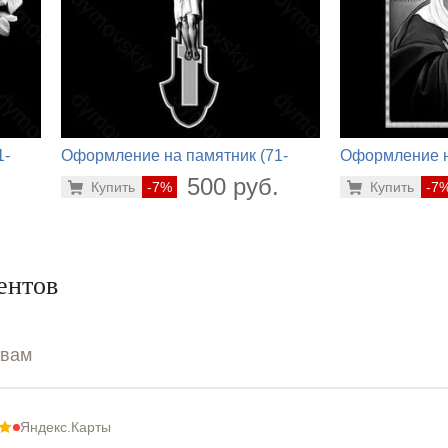
1-
Оформление на памятник (71-
Оформление н
300)
484)
.
500 руб.
Купить
-7%
Купить
-7
ентов
ывам
Яндекс.Карты