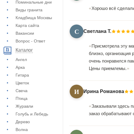
Поминальные дни
Хорошо всё сделали
Виды гранита
Кладбища Москвы
Карта сайта
С
Светлана Т.
Вакансии
Вопрос - Ответ
Присмотрела эту мас
Каталог
близко, организация
Ангел
очень понравился пам
Арка
Цены приемлемы.
Гитара
Цветок
И
Свеча
Ирина Романова
Птица
Заказывали здесь п
Журавли
заказ обрабатывают 
Голубь и Лебедь
Дерево
Волна