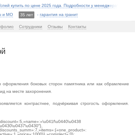
 Успей купить по цене 2025 года. Подробности у менеджера!
ы и МО
-
гарантия на гранит
35 лет
тфолио
Сотрудники
Отзывы
Контакты
ой
ля оформления боковых сторон памятника или как обрамление
ид на месте захоронения.
является контрастнее, подчёркивая строгость оформления.
{«discount»:5,»name»:»\u041f\u0440\u0438
u0430\u0437\u0430″},
discounts_summ»:7,»items»:{«one_product»:
ctive»:1,»price»:1000}},»complect»:[]};