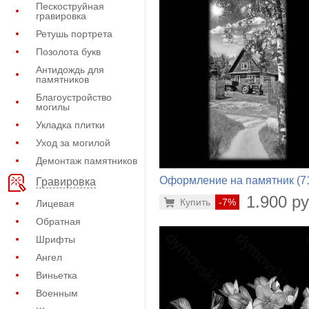
Пескоструйная
гравировка
Ретушь портрета
Позолота букв
Антидождь для
памятников
Благоустройство
могилы
Укладка плитки
Уход за могилой
Демонтаж памятников
Оформление на памятник (7
Гравировка
220)
1.900 ру
Купить
-7%
Лицевая
Обратная
Шрифты
Ангел
Виньетка
Военным