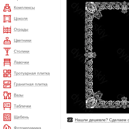
Комплексы
Цоколя
Ограды
Цветники
Столики
Лавочки
Тротуарная плитка
Гранитная плитка
Вазы
Таблички
Щебень
Нашли дешевле? Сделаем с
Фотокерамика