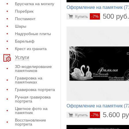
Брусчатка на могилу
Оформление на памятник (7
Поребрик
335)
500 руб
Купить
-7%
Постамент
Шары
Надгробные плиты
Барельеф
Крест из гранита
Услуги
3D-моделирование
памятников
Гравировка на
памятниках
Гравировка портрета
Ручная гравировка
портрета
Оформление на памятник (7
Цветное фото на
100)
памятник
5.600 ру
Купить
-7%
Восстановление
портрета