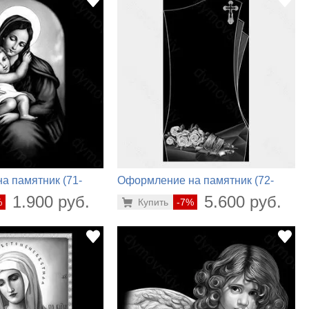
а памятник (71-
Оформление на памятник (72-
880)
1.900 руб.
5.600 руб.
%
Купить
-7%