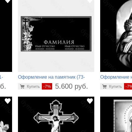
1-
Оформление на памятник (73-
Оформление н
120)
958)
б.
5.600 руб.
Купить
-7%
Купить
-7