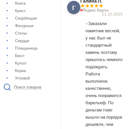
Галина Л.
Книга
Г
Яндекс.Карты
Крест
21.10.2025
Скорбящая
Заказали
Фигурные
памятник весной,
Стелы
у нас был не
Сердце
стандартный
Плащаница
камень поэтому
Бюст
пришлось немного
Купол
подождать.
Корка
Работа
Угловой
выполнена
Поиск товаров
качественно,
очень понравился
барельеф. По
деньгам тоже
вышло на порядок
дешевле, чем