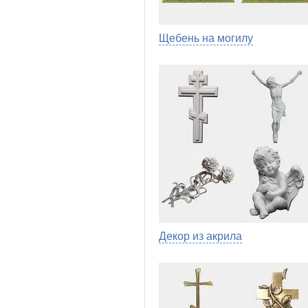
Щебень на могилу
Декор из акрила