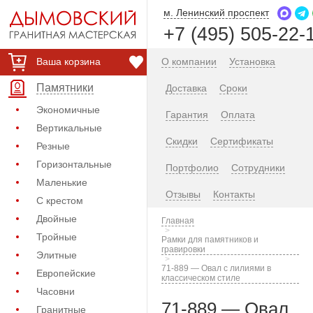
м. Ленинский проспект
+7 (495) 505-22-
Ваша корзина
О компании
Установка
Памятники
Доставка
Сроки
Экономичные
Гарантия
Оплата
Вертикальные
Скидки
Сертификаты
Резные
Горизонтальные
Портфолио
Сотрудники
Маленькие
Отзывы
Контакты
С крестом
Двойные
Главная
Тройные
Рамки для памятников и
гравировки
Элитные
71-889 — Овал с лилиями в
Европейские
классическом стиле
Часовни
71-889 — Овал
Гранитные