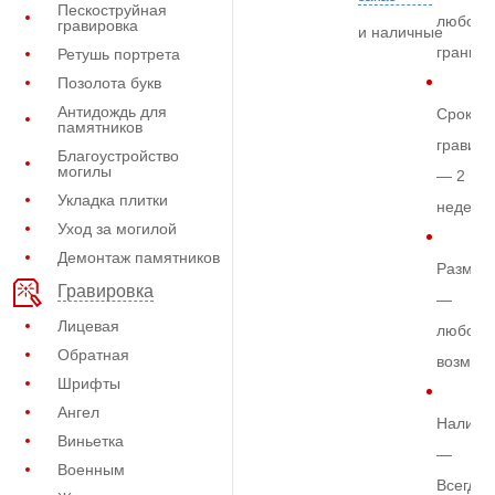
Пескоструйная
любом
гравировка
и наличные
граните
Ретушь портрета
Позолота букв
Антидождь для
Срок
памятников
гравиро
Благоустройство
могилы
— 2
Укладка плитки
недели
Уход за могилой
Демонтаж памятников
Размер
Гравировка
—
Лицевая
любой
Обратная
возмож
Шрифты
Ангел
Наличи
Виньетка
—
Военным
Всегда