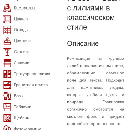
с лилиями в
Комплексы
классическом
Цоколя
стиле
Ограды
Цветники
Описание
Столики
Композиция из крупных
Лавочки
лилий в реалистичном стиле,
обрамляющих овальное
Тротуарная плитка
поле для текста. Подходит
Гранитная плитка
для памятников людям,
которые любили цветы и
Вазы
природу. Гравировка
Таблички
органично смотрится на
светлом фоне и придаёт
Щебень
надгробию торжественность.
Фотокерамика