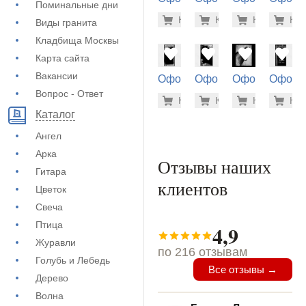
Поминальные дни
на памятник
на памятник
на памятник
на пам
900 руб
500
Купить
Купить
-7%
Купить
-7%
Куп
-7
Виды гранита
(73-526)
(71-434)
(73-144)
(71-110
Кладбища Москвы
Карта сайта
Вакансии
Оформление
Оформление
Оформление
Оформ
на памятник
на памятник
на памятник
на пам
Вопрос - Ответ
5.600 ру
5.6
Купить
Купить
-7%
Купить
-7%
Куп
-7
(72-812)
(72-770)
(73-598)
(72-890
Каталог
Ангел
Арка
Отзывы наших
Гитара
клиентов
Цветок
Свеча
Птица
4,9
Журавли
по 216 отзывам
Голубь и Лебедь
Все отзывы →
Дерево
Волна