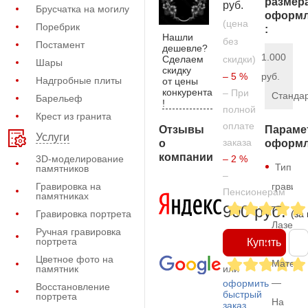
размер
руб.
Брусчатка на могилу
оформл
(цена
Поребрик
:
Нашли
без
Постамент
дешевле?
1.000
Сделаем
скидки)
Шары
скидку
– 5 %
руб.
Надгробные плиты
от цены
конкурента
– При
Станда
Барельеф
!
полной
Крест из гранита
оплате
Отзывы
Параме
Услуги
заказа
о
оформл
компании
3D-моделирование
– 2 %
Тип
памятников
–
Гравировка на
гравиро
Пенсионерам
памятниках
—
900 руб.
Гравировка портрета
(за
Лазерн
Ручная гравировка
портрета
Купить
Цветное фото на
Матери
памятник
или
—
оформить
Восстановление
быстрый
портрета
На
заказ