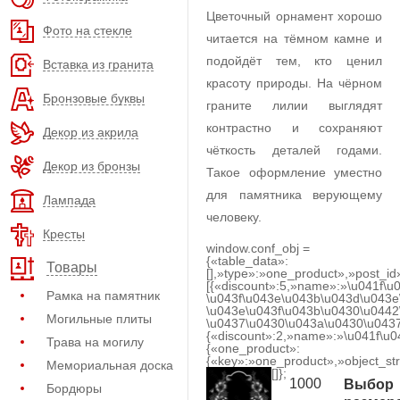
Цветочный орнамент хорошо
Фото на стекле
читается на тёмном камне и
подойдёт тем, кто ценил
Вставка из гранита
красоту природы. На чёрном
Бронзовые буквы
граните лилии выглядят
контрастно и сохраняют
Декор из акрила
чёткость деталей годами.
Декор из бронзы
Такое оформление уместно
для памятника верующему
Лампада
человеку.
Кресты
window.conf_obj =
{«table_data»:
Товары
[],»type»:»one_product»,»post_id
[{«discount»:5,»name»:»\u041f\u
Рамка на памятник
\u043f\u043e\u043b\u043d\u043e
\u043e\u043f\u043b\u0430\u0442
Могильные плиты
\u0437\u0430\u043a\u0430\u0437
{«discount»:2,»name»:»\u041f\u
Трава на могилу
{«one_product»:
{«key»:»one_product»,»object_str
Мемориальная доска
[]};
1000
Выбор
Бордюры