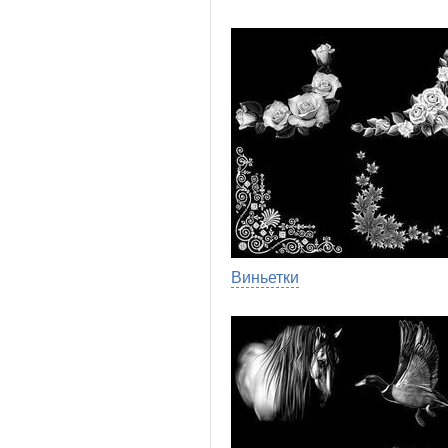
Виньетки