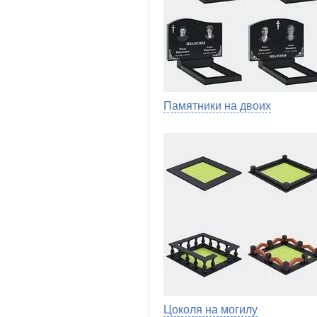
Памятники на двоих
Цоколя на могилу