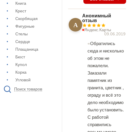
Книга
Крест
Анонимный
Скорбящая
отзыв
А
Фигурные
Яндекс.Карты
Стелы
09.06.2019
Сердце
Обратились
Плащаница
сюда и нисколько
Бюст
об этом не
Купол
пожалели.
Корка
Заказали
Угловой
памятник из
гранита, цветник ,
Поиск товаров
ограду и всё это
дело необходимо
было установить.
С работой
справились
весьма умело,