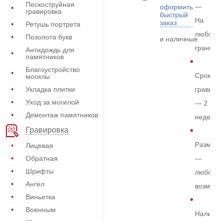
Пескоструйная
—
оформить
гравировка
быстрый
На
заказ
Ретушь портрета
любом
Позолота букв
и наличные
граните
Антидождь для
памятников
Благоустройство
Срок
могилы
Укладка плитки
гравиро
Уход за могилой
— 2
Демонтаж памятников
недели
Гравировка
Размер
Лицевая
Обратная
—
Шрифты
любой
Ангел
возмож
Виньетка
Военным
Наличи