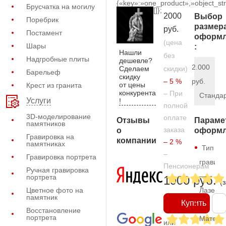
{«key»:»one_product»,»object_str
Брусчатка на могилу
[]};
2000
Выбор
Поребрик
размер
руб.
Постамент
оформл
(цена
Шары
:
Нашли
без
Надгробные плиты
дешевле?
2.000
Сделаем
скидки)
Барельеф
скидку
– 5 %
руб.
от цены
Крест из гранита
конкурента
– При
Станда
Услуги
!
полной
3D-моделирование
оплате
Отзывы
Параме
памятников
заказа
о
оформл
Гравировка на
компании
– 2 %
памятниках
Тип
–
Гравировка портрета
гравиро
Пенсионерам
Ручная гравировка
—
портрета
1900 руб.
(
Цветное фото на
Лазерн
памятник
Купить
Восстановление
портрета
Матери
или