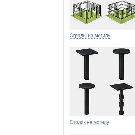
Ограды на могилу
Столик на могилу