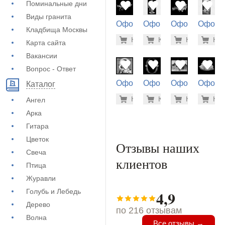
Поминальные дни
Виды гранита
Оформление
Оформление
Оформление
Оформ
Кладбища Москвы
на памятник
на памятник
на памятник
на пам
500 руб
3.7
Купить
Купить
-7%
Купить
-7%
Куп
-7
(71-436)
(72-260)
(71-437)
(72-302
Карта сайта
Вакансии
Вопрос - Ответ
Оформление
Оформление
Оформление
Оформ
Каталог
на памятник
на памятник
на памятник
на пам
1.900 ру
900
Купить
Купить
-7%
Купить
-7%
Куп
-7
Ангел
(73-441)
(71-836)
(73-546)
(73-510
Арка
Гитара
Цветок
Отзывы наших
Свеча
клиентов
Птица
Журавли
Голубь и Лебедь
4,9
Дерево
по 216 отзывам
Волна
Все отзывы →