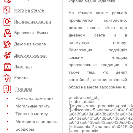
хорошо видна издалека.
Фото на стекле
На тёмном камне рельеф
проявляется контрастно,
Вставка из гранита
детали видны чётко при
Бронзовые буквы
дневном свете и в
пасмурную погоду.
Декор из акрила
Композиция подойдёт
Декор из бронзы
семьям, чтящим
православные традиции, а
Лампада
также тем, кто ценит
Кресты
спокойный, достоинственный
образ на месте захоронения.
Товары
window.conf_obj =
Рамка на памятник
{«table_data»:
[],»type»:»one_product»,»post_id
Могильные плиты
[{«discount»:5,»name»:»\u041f\u
Трава на могилу
\u043f\u043e\u043b\u043d\u043e
\u043e\u043f\u043b\u0430\u0442
Мемориальная доска
\u0437\u0430\u043a\u0430\u0437
{«discount»:2,»name»:»\u041f\u
Бордюры
{«one_product»: