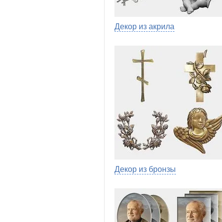
Декор из акрила
Декор из бронзы