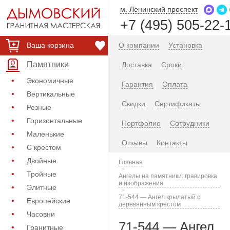
м. Ленинский проспект
+7 (495) 505-22-
Ваша корзина
О компании
Установка
Памятники
Доставка
Сроки
Экономичные
Гарантия
Оплата
Вертикальные
Скидки
Сертификаты
Резные
Горизонтальные
Портфолио
Сотрудники
Маленькие
Отзывы
Контакты
С крестом
Двойные
Главная
Тройные
Ангелы на памятники: гравировка
и изображения
Элитные
71-544 — Ангел крылатый с
Европейские
деревянным крестом
Часовни
71-544 — Ангел
Гранитные