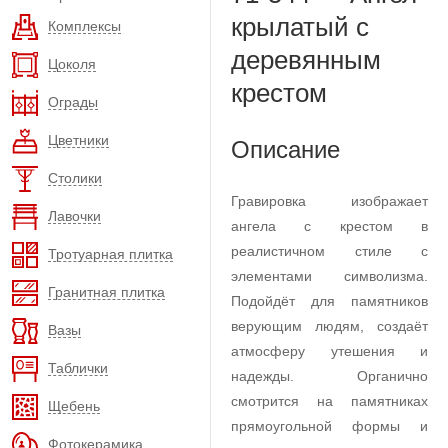
крылатый с
Комплексы
деревянным
Цоколя
крестом
Ограды
Цветники
Описание
Столики
Гравировка изображает
Лавочки
ангела с крестом в
реалистичном стиле с
Тротуарная плитка
элементами символизма.
Гранитная плитка
Подойдёт для памятников
верующим людям, создаёт
Вазы
атмосферу утешения и
Таблички
надежды. Органично
смотрится на памятниках
Щебень
прямоугольной формы и
Фотокерамика