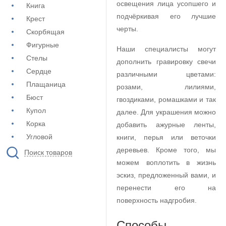
освещения лица усопшего и
Книга
подчёркивая его лучшие
Крест
черты.
Скорбящая
Фигурные
Наши специалисты могут
Стелы
дополнить гравировку свечи
Сердце
различными цветами:
Плащаница
розами, лилиями,
Бюст
гвоздиками, ромашками и так
Купол
далее. Для украшения можно
Корка
добавить ажурные ленты,
Угловой
книги, перья или веточки
деревьев. Кроме того, мы
Поиск товаров
можем воплотить в жизнь
эскиз, предложенный вами, и
перенести его на
поверхность надгробия.
Способы