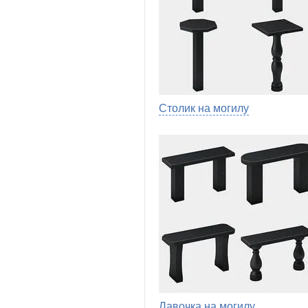
Столик на могилу
Лавочка на могилу