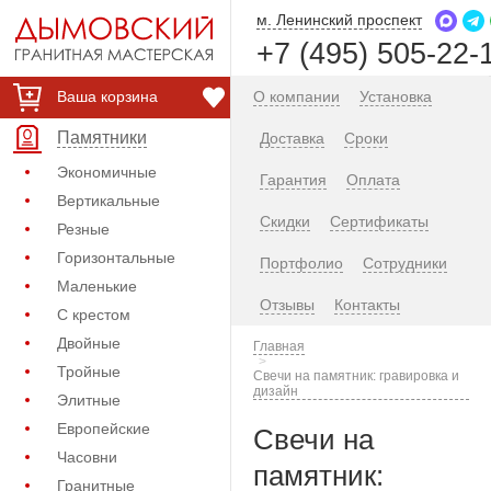
м. Ленинский проспект
+7 (495) 505-22-
Ваша корзина
О компании
Установка
Памятники
Доставка
Сроки
Экономичные
Гарантия
Оплата
Вертикальные
Скидки
Сертификаты
Резные
Горизонтальные
Портфолио
Сотрудники
Маленькие
Отзывы
Контакты
С крестом
Двойные
Главная
Тройные
Свечи на памятник: гравировка и
дизайн
Элитные
Европейские
Свечи на
Часовни
памятник:
Гранитные