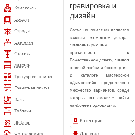
гравировка и
Комплексы
дизайн
Цоколя
Свеча на памятник является
Ограды
важным элементом декора,
Цветники
символизирующим
причастность к
Столики
Божественному свету, символ
Лавочки
горячей любви и бессмертие.
В каталоге мастерской
Тротуарная плитка
«Дымовский» представлено
Гранитная плитка
множество вариантов, среди
которых вы сможете найти
Вазы
наиболее подходящий.
Таблички
Категории
Щебень
Фотокерамика
Для кого