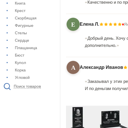
Качественно и по 
Книга
Крест
Скорбящая
Е
Елена Л.
Я
Фигурные
Стелы
Добрый день. Хочу 
Сердце
дополнительно.
Плащаница
Бюст
Купол
А
Александр Иванов
Корка
Угловой
Заказывал у этих р
Поиск товаров
И по деньгам получи