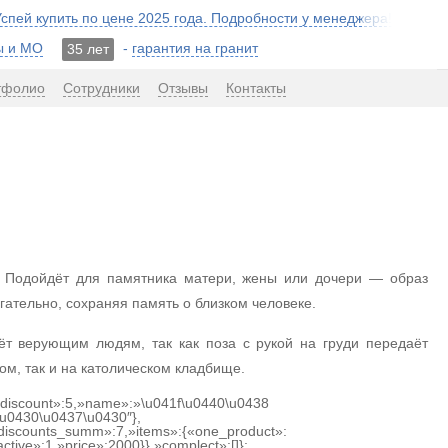
 Успей купить по цене 2025 года. Подробности у менеджера!
ы и МО
-
гарантия на гранит
35 лет
тфолио
Сотрудники
Отзывы
Контакты
. Подойдёт для памятника матери, жены или дочери — образ
гательно, сохраняя память о близком человеке.
ёт верующим людям, так как поза с рукой на груди передаёт
ом, так и на католическом кладбище.
{«discount»:5,»name»:»\u041f\u0440\u0438
u0430\u0437\u0430″},
discounts_summ»:7,»items»:{«one_product»:
ctive»:1,»price»:2000}},»complect»:[]};