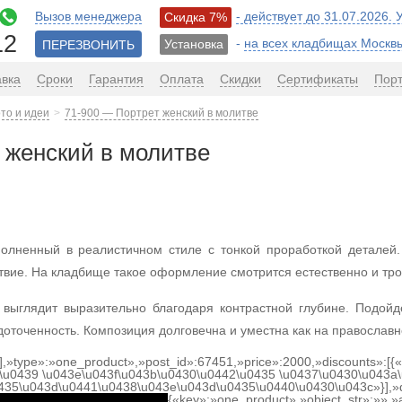
Вызов менеджера
- действует до 31.07.2026.
Скидка 7%
12
-
на всех кладбищах Москв
Установка
ПЕРЕЗВОНИТЬ
авка
Сроки
Гарантия
Оплата
Скидки
Сертификаты
Пор
то и идеи
71-900 — Портрет женский в молитве
 женский в молитве
олненный в реалистичном стиле с тонкой проработкой деталей
твие. На кладбище такое оформление смотрится естественно и тро
 выглядит выразительно благодаря контрастной глубине. Подойд
оточенность. Композиция долговечна и уместна как на православн
[],»type»:»one_product»,»post_id»:67451,»price»:2000,»discounts»:[
\u0439 \u043e\u043f\u043b\u0430\u0442\u0435 \u0437\u0430\u043a\
0435\u043d\u0441\u0438\u043e\u043d\u0435\u0440\u0430\u043c»}],»
{«key»:»one_product»,»object_str»:»»,»a