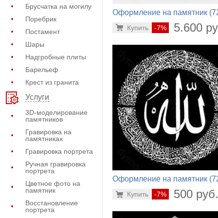
Брусчатка на могилу
Оформление на памятник (7
Поребрик
784)
5.600 ру
Купить
-7%
Постамент
Шары
Надгробные плиты
Барельеф
Крест из гранита
Услуги
3D-моделирование
памятников
Гравировка на
памятниках
Гравировка портрета
Ручная гравировка
портрета
Оформление на памятник (7
Цветное фото на
430)
памятник
500 руб
Купить
-7%
Восстановление
портрета