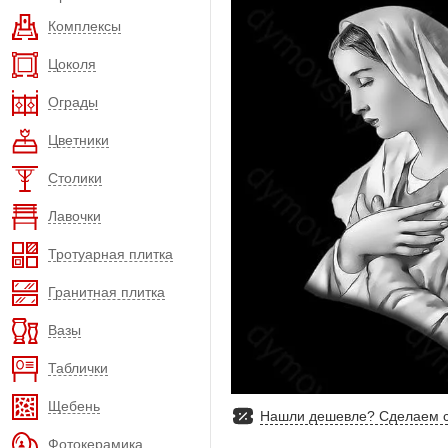
Комплексы
Цоколя
Ограды
Цветники
Столики
Лавочки
Тротуарная плитка
Гранитная плитка
Вазы
Таблички
Щебень
Нашли дешевле? Сделаем с
Фотокерамика