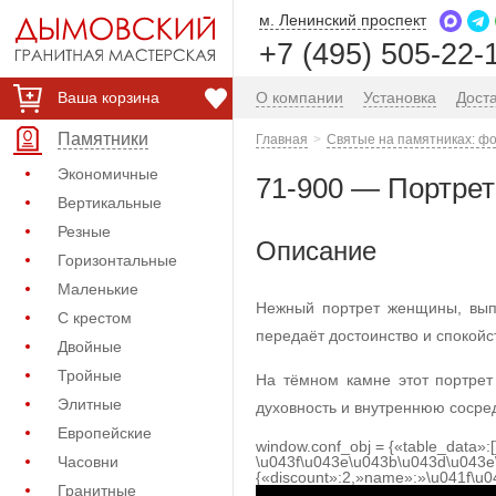
м. Ленинский проспект
+7 (495) 505-22-
Ваша корзина
О компании
Установка
Дост
Памятники
Главная
Святые на памятниках: фо
Экономичные
71-900 — Портрет
Вертикальные
Резные
Описание
Горизонтальные
Маленькие
Нежный портрет женщины, вып
С крестом
передаёт достоинство и спокойс
Двойные
Тройные
На тёмном камне этот портрет
Элитные
духовность и внутреннюю сосред
Европейские
window.conf_obj = {«table_data»:
Часовни
\u043f\u043e\u043b\u043d\u043e
{«discount»:2,»name»:»\u041f\u
Гранитные