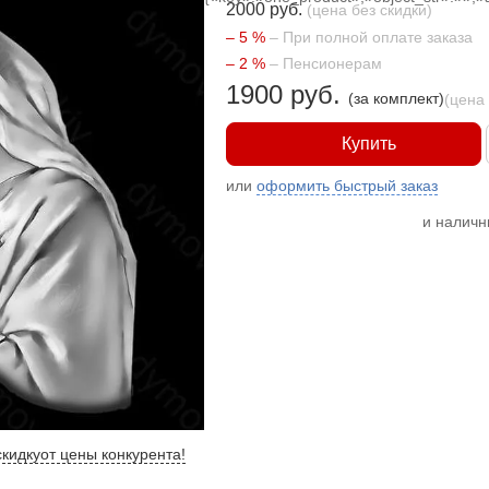
2000 руб.
(цена без скидки)
– 5 %
– При полной оплате заказа
– 2 %
– Пенсионерам
1900 руб.
(за комплект)
(цена
Купить
или
оформить быстрый заказ
и налич
кидку
от цены конкурента
!