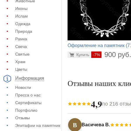
Животные
Иконы
Ислам
Одежда
Природа
Рамка
Оформление на памятник (7
Свеча
856)
900 руб
Святые
Купить
-7%
Храм
Цветы
Информация
Отзывы наших кли
Новости
Пресса о нас
4,9
Сертификаты
по 216 отз
Портфолио
Отзывы
В
Васичева В.
Эпитафии на памятник