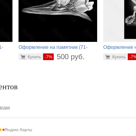
1-
Оформление на памятник (71-
Оформление н
410)
250)
.
500 руб.
Купить
-7%
Купить
-7
ентов
ывам
Яндекс.Карты