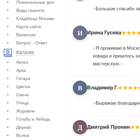
Поминальные дни
Большое спасибо за
Виды гранита
Кладбища Москвы
Карта сайта
И
Ирина Гусева
Вакансии
Вопрос - Ответ
Я проживаю в Моско
Каталог
ковида и пришлось ка
Ангел
мастерскую.
Арка
Гитара
В
Цветок
Владимир Г.
Свеча
Птица
Выражаю благодарнос
Журавли
Голубь и Лебедь
Д
Дмитрий Пронин
Дерево
Волна