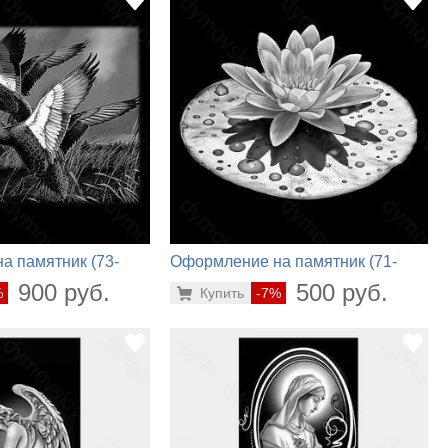
а памятник (73-
Оформление на памятник (71-
422)
900 руб.
500 руб.
%
Купить
-7%