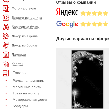
Отзывы о компании
Фото на стекле
Вставка из гранита
Бронзовые буквы
Декор из акрила
Другие варианты оформ
Декор из бронзы
Лампада
Кресты
Товары
Рамка на памятник
Могильные плиты
Трава на могилу
Мемориальная доска
Бордюры