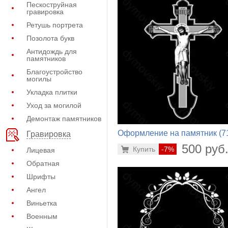
Пескоструйная
гравировка
Ретушь портрета
Позолота букв
Антидождь для
памятников
Благоустройство
могилы
Укладка плитки
Уход за могилой
Демонтаж памятников
Оформление на памятник (7
Гравировка
300)
500 руб
Купить
-7%
Лицевая
Обратная
Шрифты
Ангел
Виньетка
Военным