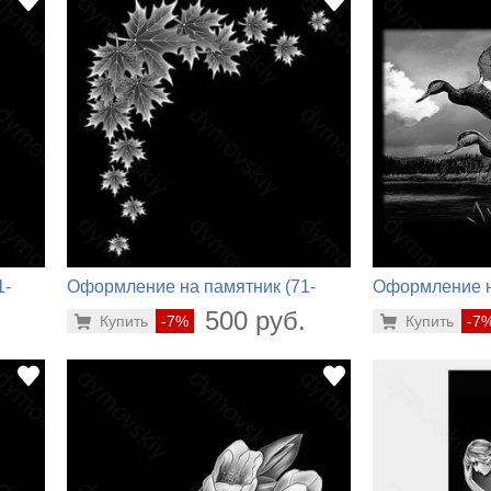
1-
Оформление на памятник (71-
Оформление н
662)
544)
.
500 руб.
Купить
-7%
Купить
-7