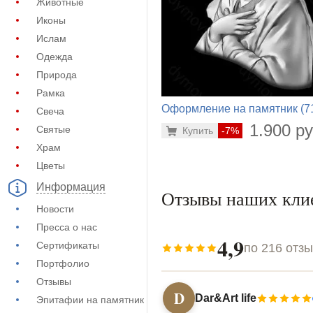
Животные
Иконы
Ислам
Одежда
Природа
Рамка
Оформление на памятник (7
Свеча
900)
1.900 ру
Святые
Купить
-7%
Храм
Цветы
Информация
Отзывы наших кли
Новости
Пресса о нас
4,9
Сертификаты
по 216 отз
Портфолио
Отзывы
D
Dar&Art life
Эпитафии на памятник