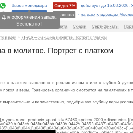
Вызов менеджера
- действует до 15.08.2026.
Скидка 7%
12
-
на всех кладбищах Москв
Установка
ПЕРЕЗВОНИТЬ
Для оформления заказа.
Бесплатно !
авка
Сроки
Гарантия
Оплата
Скидки
Сертификаты
Пор
то и идеи
71-916 — Женщина в молитве. Портрет с платком
 в молитве. Портрет с платком
е с платком выполнено в реалистичном стиле с глубокой духо
 покоя и веры. Гравировка органично смотрится на памятниках 
т выразительно и величественно, подчёркивая глубину веры усоп
[],»type»:»one_product»,»post_id»:67460,»price»:2000,»discounts»:[
\u0439 \u043e\u043f\u043b\u0430\u0442\u0435 \u0437\u0430\u043a\
0435\u043d\u0441\u0438\u043e\u043d\u0435\u0440\u0430\u043c»}],»
{«key»:»one_product»,»object_str»:»»,»a