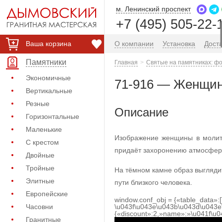
м. Ленинский проспект
+7 (495) 505-22-
Ваша корзина
О компании
Установка
Дост
Памятники
Главная
Святые на памятниках: фо
Экономичные
71-916 — Женщина
Вертикальные
Резные
Описание
Горизонтальные
Маленькие
Изображение женщины в молитв
С крестом
придаёт захоронению атмосферу
Двойные
Тройные
На тёмном камне образ выгляди
Элитные
пути близкого человека.
Европейские
window.conf_obj = {«table_data»:
Часовни
\u043f\u043e\u043b\u043d\u043e
{«discount»:2,»name»:»\u041f\u
Гранитные