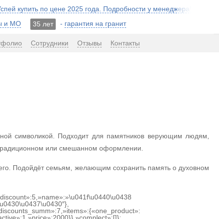
 Успей купить по цене 2025 года. Подробности у менеджера!
ы и МО
-
гарантия на гранит
35 лет
тфолио
Сотрудники
Отзывы
Контакты
вной символикой. Подходит для памятников верующим людям,
в традиционном или смешанном оформлении.
шего. Подойдёт семьям, желающим сохранить память о духовном
{«discount»:5,»name»:»\u041f\u0440\u0438
u0430\u0437\u0430″},
discounts_summ»:7,»items»:{«one_product»:
ctive»:1,»price»:2000}},»complect»:[]};