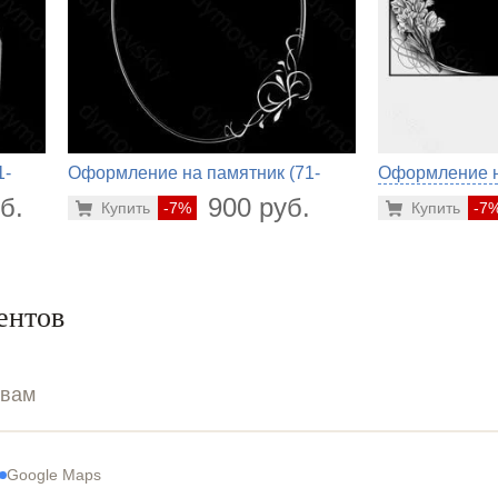
1-
Оформление на памятник (71-
Оформление на
850)
б.
900 руб.
Купить
-7%
Купить
-7
ентов
ывам
Google Maps