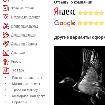
Отзывы о компании
Фото на стекле
Вставка из гранита
Бронзовые буквы
Декор из акрила
Другие варианты оформ
Декор из бронзы
Лампада
Кресты
Товары
Рамка на памятник
Могильные плиты
Трава на могилу
Мемориальная доска
Бордюры