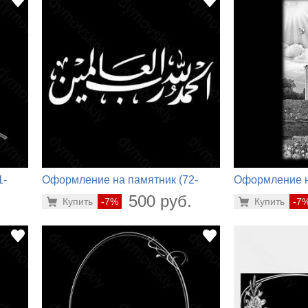
1-
Оформление на памятник (72-
Оформление н
458)
210)
.
500 руб.
Купить
-7%
Купить
-7