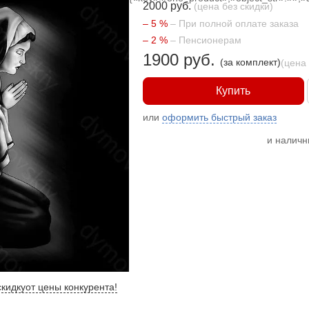
2000 руб.
(цена без скидки)
– 5 %
– При полной оплате заказа
– 2 %
– Пенсионерам
1900 руб.
(за комплект)
(цена
Купить
или
оформить быстрый заказ
и налич
кидку
от цены конкурента
!