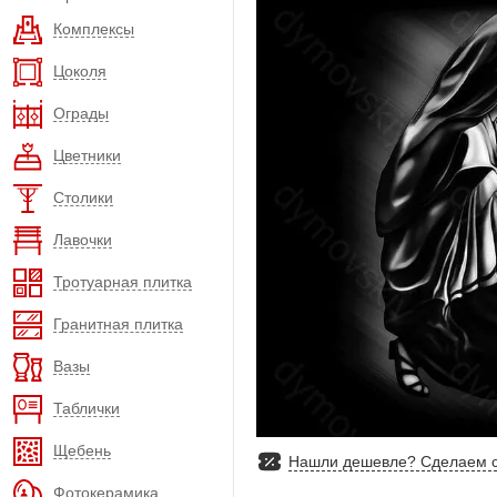
Комплексы
Цоколя
Ограды
Цветники
Столики
Лавочки
Тротуарная плитка
Гранитная плитка
Вазы
Таблички
Щебень
Нашли дешевле? Сделаем с
Фотокерамика