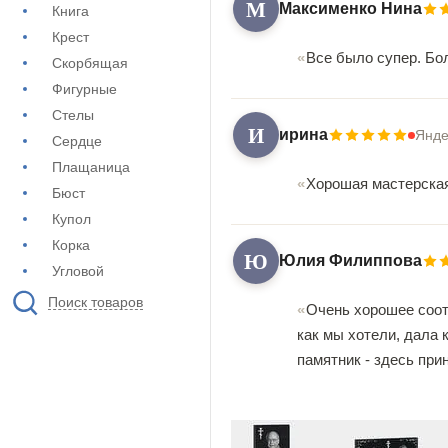
М
Максименко Нина
Книга
Крест
Все было супер. Бо
Скорбящая
Фигурные
Стелы
И
ирина
Янде
Сердце
Плащаница
Хорошая мастерская
Бюст
Купол
Корка
Ю
Юлия Филиппова
Угловой
Поиск товаров
Очень хорошее соот
как мы хотели, дала 
памятник - здесь при