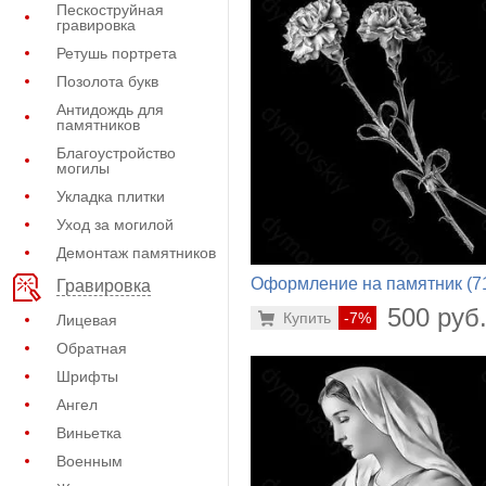
Пескоструйная
гравировка
Ретушь портрета
Позолота букв
Антидождь для
памятников
Благоустройство
могилы
Укладка плитки
Уход за могилой
Демонтаж памятников
Оформление на памятник (7
Гравировка
409)
500 руб
Купить
-7%
Лицевая
Обратная
Шрифты
Ангел
Виньетка
Военным