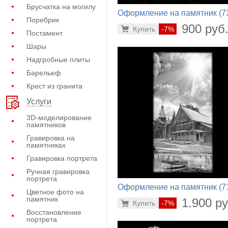
Брусчатка на могилу
Оформление на памятник (7
Поребрик
532)
900 руб
Купить
-7%
Постамент
Шары
Надгробные плиты
Барельеф
Крест из гранита
Услуги
3D-моделирование
памятников
Гравировка на
памятниках
Гравировка портрета
Ручная гравировка
портрета
Оформление на памятник (7
Цветное фото на
242)
памятник
1.900 ру
Купить
-7%
Восстановление
портрета