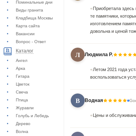
Поминальные дни
Приобретала здесь 
Виды гранита
те памятники, котор
Кладбища Москвы
изготовлением памятн
Карта сайта
довольна и ценой тож
Вакансии
Вопрос - Ответ
Каталог
Л
Людмила Р.
Ангел
Арка
Летом 2021 года ус
Гитара
воспользоваться услу
Цветок
Свеча
В
Птица
Водная
Go
Журавли
Цены и обслуживани
Голубь и Лебедь
Дерево
Волна