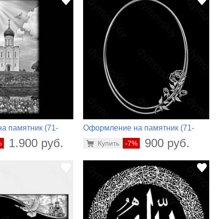
а памятник (71-
Оформление на памятник (71-
870)
1.900 руб.
900 руб.
%
Купить
-7%