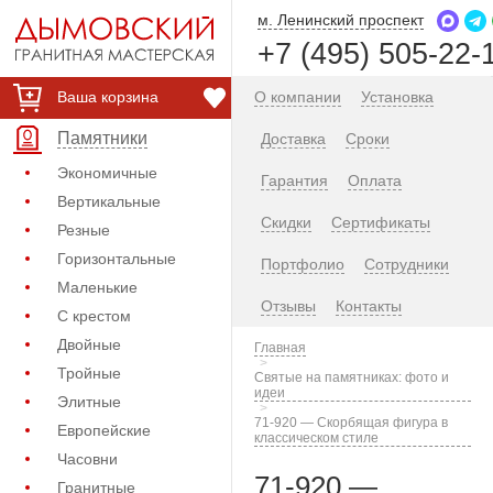
м. Ленинский проспект
+7 (495) 505-22-
Ваша корзина
О компании
Установка
Памятники
Доставка
Сроки
Экономичные
Гарантия
Оплата
Вертикальные
Скидки
Сертификаты
Резные
Горизонтальные
Портфолио
Сотрудники
Маленькие
Отзывы
Контакты
С крестом
Двойные
Главная
Тройные
Святые на памятниках: фото и
идеи
Элитные
71-920 — Скорбящая фигура в
Европейские
классическом стиле
Часовни
71-920 —
Гранитные