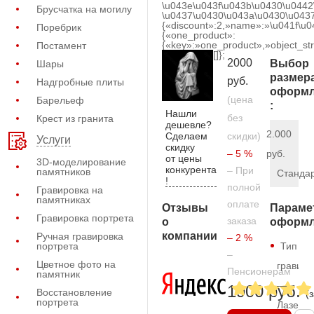
\u043e\u043f\u043b\u0430\u0442
Брусчатка на могилу
\u0437\u0430\u043a\u0430\u0437
{«discount»:2,»name»:»\u041f\u
Поребрик
{«one_product»:
{«key»:»one_product»,»object_str
Постамент
[]};
2000
Выбор
Шары
размер
руб.
Надгробные плиты
оформл
(цена
Барельеф
:
Нашли
без
Крест из гранита
дешевле?
2.000
Сделаем
скидки)
Услуги
скидку
– 5 %
руб.
от цены
3D-моделирование
конкурента
– При
памятников
Станда
!
полной
Гравировка на
памятниках
оплате
Отзывы
Параме
Гравировка портрета
заказа
о
оформл
компании
Ручная гравировка
– 2 %
портрета
Тип
–
Цветное фото на
гравиро
Пенсионерам
памятник
—
1900 руб.
Восстановление
(
портрета
Лазерн