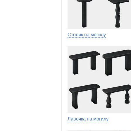
Столик на могилу
Лавочка на могилу