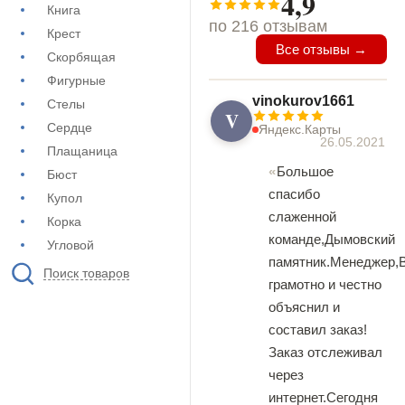
4,9
Книга
по 216 отзывам
Крест
Все отзывы →
Скорбящая
Фигурные
vinokurov1661
Стелы
V
Сердце
Яндекс.Карты
26.05.2021
Плащаница
Большое
Бюст
спасибо
Купол
слаженной
Корка
команде,Дымовский
Угловой
памятник.Менеджер,
Поиск товаров
грамотно и честно
объяснил и
составил заказ!
Заказ отслеживал
через
интернет.Сегодня