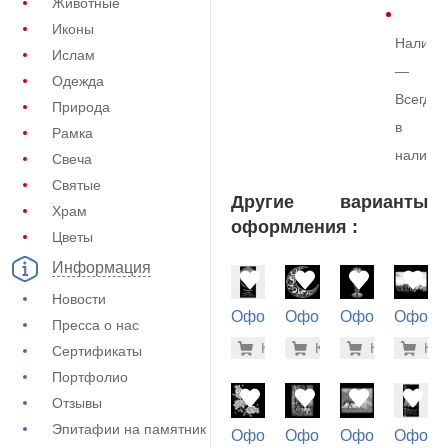
Животные
Иконы
Наличи
Ислам
—
Одежда
Всегда
Природа
в
Рамка
наличи
Свеча
Святые
Другие варианты
Храм
оформления :
Цветы
Информация
Новости
Оформление
Оформление
Оформление
Оформ
Пресса о нас
на памятник
на памятник
на памятник
на пам
5.600 ру
500
Купить
Купить
-7%
Купить
-7%
Куп
-7
Сертификаты
(72-872)
(72-410)
(71-150)
(72-424
Портфолио
Отзывы
Эпитафии на памятник
Оформление
Оформление
Оформление
Оформ