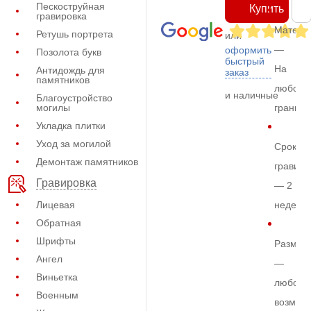
Пескоструйная
Купить
гравировка
Матери
Ретушь портрета
или
—
оформить
Позолота букв
быстрый
На
Антидождь для
заказ
памятников
любом
и наличные
Благоустройство
могилы
граните
Укладка плитки
Уход за могилой
Срок
Демонтаж памятников
гравиро
Гравировка
— 2
Лицевая
недели
Обратная
Шрифты
Размер
Ангел
—
Виньетка
любой
Военным
возмож