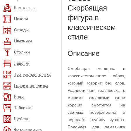
Скорбящая
Комплексы
фигура в
Цоколя
классическом
Ограды
стиле
Цветники
Описание
Столики
Лавочки
Скорбящая женщина в
Тротуарная плитка
классическом стиле — образ,
который говорит без слов.
Гранитная плитка
Реалистичная гравировка с
Вазы
мягкими складками ткани
хорошо смотрится на
Таблички
светлых поверхностях и
Щебень
передаёт глубину чувства.
Подойдёт для памятника
Фотокерамика