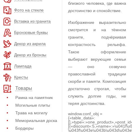
близкого человека, где важна
Фото на стекле
достоинство и спокойствие.
Вставка из гранита
Изображение выразительно
смотрится и на тёмном
Бронзовые буквы
граните, подчёркивая
Декор из акрила
контрастность рельефа.
Такое оформление
Декор из бронзы
выбирают верующие семьи
Лампада
— оно созвучно
православной традиции
Кресты
скорби и памяти. Композиция
Товары
достаточно строгая, чтобы
служить долгие годы, не
Рамка на памятник
теряя достоинства.
Могильные плиты
Трава на могилу
window.conf_obj =
{«table_data»:
Мемориальная доска
[],»type»:»one_product»,»post_id
[{«discount»:5,»name»:»\u041f\u
Бордюры
\u043f\u043e\u043b\u043d\u043e