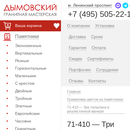
м. Ленинский проспект
+7 (495) 505-22-
Ваша корзина
О компании
Установка
Памятники
Доставка
Сроки
Экономичные
Гарантия
Оплата
Вертикальные
Скидки
Сертификаты
Резные
Горизонтальные
Портфолио
Сотрудники
Маленькие
Отзывы
Контакты
С крестом
Двойные
Главная
Тройные
Гравировка цветов на памятниках
Элитные
71-410 — Три тюльпана в
реалистичной манере
Европейские
Часовни
71-410 — Три
Гранитные