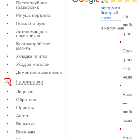
или
Пескоструйная
гравировка
—
оформить
быстрый
Ретушь портрета
На
заказ
Позолота букв
любом
и наличные
Антидождь для
граните
памятников
Благоустройство
могилы
Срок
Укладка плитки
гравиро
Уход за могилой
— 2
Демонтаж памятников
недели
Гравировка
Лицевая
Размер
Обратная
—
Шрифты
любой
Ангел
возмож
Виньетка
Военным
Наличи