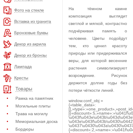
На тёмном камне
Фото на стекле
композиция выглядит
Вставка из гранита
светлой и мягкой, контрастно
подчёркивая память о
Бронзовые буквы
человеке. Цветы подойдут
Декор из акрила
тем, кто ценил красоту
природы или придерживался
Декор из бронзы
веры, для которой весенние
Лампада
растения символизируют
возрождение. Рисунок
Кресты
держится долгие годы без
Товары
потери чёткости линий.
Рамка на памятник
window.conf_obj =
{«table_data»:
Могильные плиты
[],»type»:»one_product»,»post_id
[{«discount»:5,»name»:»\u041f\u
Трава на могилу
\u043f\u043e\u043b\u043d\u043e
Мемориальная доска
\u043e\u043f\u043b\u0430\u0442
\u0437\u0430\u043a\u0430\u0437
Бордюры
{«discount»:2,»name»:»\u041f\u