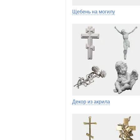
Щебень на могилу
Декор из акрила