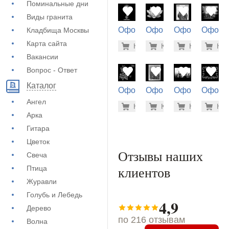
Поминальные дни
Виды гранита
Оформление
Оформление
Оформление
Оформ
Кладбища Москвы
на памятник
на памятник
на памятник
на пам
500 руб
500
Карта сайта
Купить
Купить
-7%
Купить
-7%
Куп
-7
(71-124)
(71-478)
(73-442)
(71-764
Вакансии
Вопрос - Ответ
Каталог
Оформление
Оформление
Оформление
Оформ
на памятник
на памятник
на памятник
на пам
Ангел
500 руб
1.9
Купить
Купить
-7%
Купить
-7%
Куп
-7
(71-698)
(73-468)
(72-450)
(71-857
Арка
Гитара
Цветок
Отзывы наших
Свеча
клиентов
Птица
Журавли
Голубь и Лебедь
4,9
Дерево
по 216 отзывам
Волна