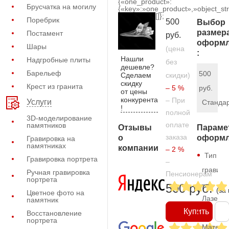
{«one_product»:
Брусчатка на могилу
{«key»:»one_product»,»object_str
[]};
Поребрик
500
Выбор
размер
Постамент
руб.
оформл
Шары
(цена
:
Нашли
Надгробные плиты
без
дешевле?
Барельеф
500
Сделаем
скидки)
скидку
Крест из гранита
– 5 %
руб.
от цены
конкурента
– При
Услуги
Станда
!
полной
3D-моделирование
оплате
памятников
Отзывы
Параме
заказа
о
оформл
Гравировка на
памятниках
компании
– 2 %
Тип
Гравировка портрета
–
гравиро
Ручная гравировка
Пенсионерам
портрета
—
500 руб.
(за
Цветное фото на
Лазерн
памятник
Купить
Восстановление
портрета
Матери