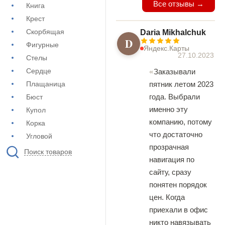
Все отзывы →
Книга
Крест
Скорбящая
Daria Mikhalchuk
D
Фигурные
Яндекс.Карты
27.10.2023
Стелы
Сердце
Заказывали
Плащаница
пятник летом 2023
года. Выбрали
Бюст
именно эту
Купол
компанию, потому
Корка
что достаточно
Угловой
прозрачная
Поиск товаров
навигация по
сайту, сразу
понятен порядок
цен. Когда
приехали в офис
никто навязывать