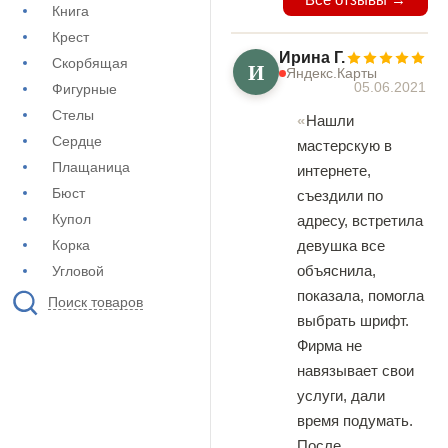
Книга
Крест
Ирина Г.
Скорбящая
И
Яндекс.Карты
05.06.2021
Фигурные
Стелы
Нашли
Сердце
мастерскую в
Плащаница
интернете,
Бюст
съездили по
Купол
адресу, встретила
Корка
девушка все
объяснила,
Угловой
показала, помогла
Поиск товаров
выбрать шрифт.
Фирма не
навязывает свои
услуги, дали
время подумать.
После