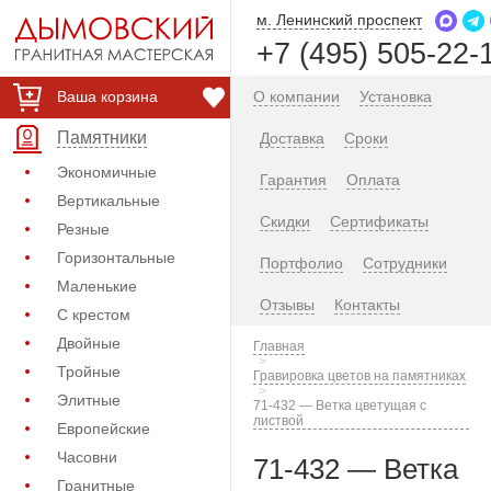
м. Ленинский проспект
+7 (495) 505-22-
Ваша корзина
О компании
Установка
Памятники
Доставка
Сроки
Экономичные
Гарантия
Оплата
Вертикальные
Скидки
Сертификаты
Резные
Горизонтальные
Портфолио
Сотрудники
Маленькие
Отзывы
Контакты
С крестом
Двойные
Главная
Тройные
Гравировка цветов на памятниках
Элитные
71-432 — Ветка цветущая с
листвой
Европейские
Часовни
71-432 — Ветка
Гранитные