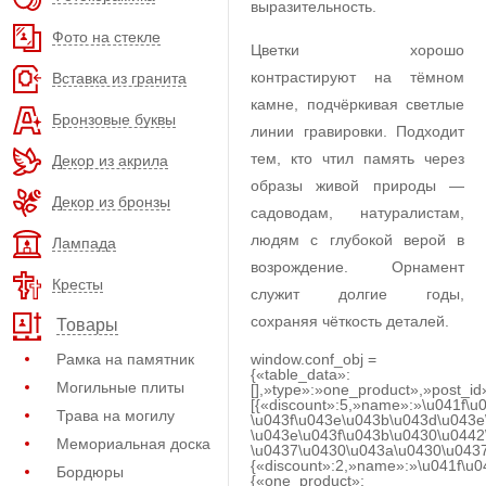
выразительность.
Фото на стекле
Цветки хорошо
контрастируют на тёмном
Вставка из гранита
камне, подчёркивая светлые
Бронзовые буквы
линии гравировки. Подходит
тем, кто чтил память через
Декор из акрила
образы живой природы —
Декор из бронзы
садоводам, натуралистам,
людям с глубокой верой в
Лампада
возрождение. Орнамент
Кресты
служит долгие годы,
сохраняя чёткость деталей.
Товары
Рамка на памятник
window.conf_obj =
{«table_data»:
Могильные плиты
[],»type»:»one_product»,»post_id
[{«discount»:5,»name»:»\u041f\u
Трава на могилу
\u043f\u043e\u043b\u043d\u043e
\u043e\u043f\u043b\u0430\u0442
Мемориальная доска
\u0437\u0430\u043a\u0430\u0437
{«discount»:2,»name»:»\u041f\u
Бордюры
{«one_product»: