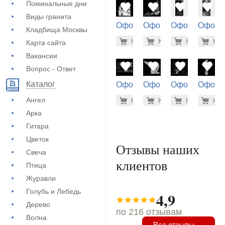
Поминальные дни
Виды гранита
Оформление
Оформление
Оформление
Оформ
Кладбища Москвы
на памятник
на памятник
на памятник
на пам
1.900 ру
500
Купить
Купить
-7%
Купить
-7%
Куп
-7
Карта сайта
(71-700)
(71-646)
(72-708)
(72-640
Вакансии
Вопрос - Ответ
Каталог
Оформление
Оформление
Оформление
Оформ
на памятник
на памятник
на памятник
на пам
900 руб
1.9
Ангел
Купить
Купить
-7%
Купить
-7%
Куп
-7
(73-574)
(71-534)
(73-596)
(71-366
Арка
Гитара
Цветок
Отзывы наших
Свеча
клиентов
Птица
Журавли
Голубь и Лебедь
4,9
Дерево
по 216 отзывам
Волна
Все отзывы →