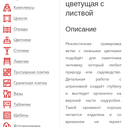
цветущая с
Комплексы
листвой
Цоколя
Описание
Ограды
Цветники
Реалистичная гравировка
Столики
ветки с нежными цветками
подойдёт для памятника
Лавочки
человеку, который любил
Тротуарная плитка
природу или садоводство.
Детальная работа с
Гранитная плитка
штриховкой создаёт глубину
и выглядит органично на
Вазы
верхней части надгробия.
Таблички
Такой орнамент хорошо
читается издалека и со
Щебень
временем не теряет
Фотокерамика