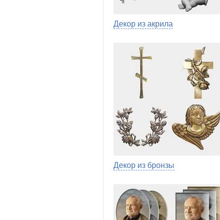
Декор из акрила
Декор из бронзы