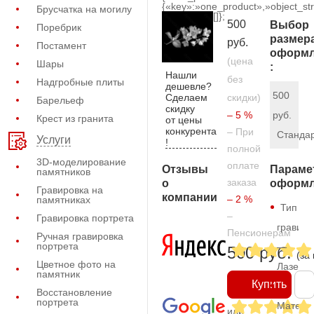
{«key»:»one_product»,»object_str
Брусчатка на могилу
[]};
500
Выбор
Поребрик
размер
руб.
Постамент
оформл
(цена
Шары
:
Нашли
без
Надгробные плиты
дешевле?
500
Сделаем
скидки)
Барельеф
скидку
– 5 %
руб.
Крест из гранита
от цены
конкурента
– При
Станда
Услуги
!
полной
3D-моделирование
оплате
Отзывы
Параме
памятников
заказа
о
оформл
Гравировка на
компании
– 2 %
памятниках
Тип
–
Гравировка портрета
гравиро
Пенсионерам
Ручная гравировка
портрета
—
500 руб.
(за
Цветное фото на
Лазерн
памятник
Купить
Восстановление
портрета
Матери
или