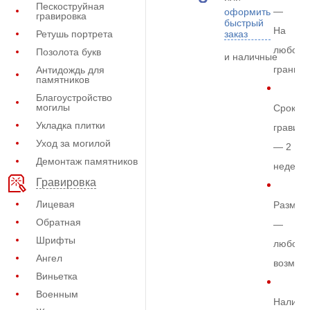
Пескоструйная
—
оформить
гравировка
быстрый
На
Ретушь портрета
заказ
любом
Позолота букв
и наличные
граните
Антидождь для
памятников
Благоустройство
могилы
Срок
Укладка плитки
гравиро
Уход за могилой
— 2
Демонтаж памятников
недели
Гравировка
Лицевая
Размер
Обратная
—
Шрифты
любой
Ангел
возмож
Виньетка
Военным
Наличи