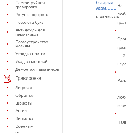
быстрый
Пескоструйная
На
гравировка
заказ
любом
Ретушь портрета
и наличные
Позолота букв
граните
Антидождь для
памятников
Срок
Благоустройство
могилы
гравиро
Укладка плитки
— 2
Уход за могилой
недели
Демонтаж памятников
Гравировка
Размер
Лицевая
—
Обратная
любой
Шрифты
возмож
Ангел
Виньетка
Наличи
Военным
—