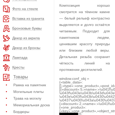
Композиция хорошо
Фото на стекле
смотрится на тёмном камне
— белый рельеф контрастно
Вставка из гранита
выделяется и долго остаётся
Бронзовые буквы
читаемым. Подходит для
памятников людям,
Декор из акрила
ценившим красоту природы
Декор из бронзы
или близким любой веры.
Детальная резьба сохранит
Лампада
чёткость линий на
Кресты
протяжении десятилетий.
Товары
window.conf_obj =
{«table_data»:
Рамка на памятник
[],»type»:»one_product»,»post_id
[{«discount»:5,»name»:»\u041f\u
Могильные плиты
\u043f\u043e\u043b\u043d\u043e
\u043e\u043f\u043b\u0430\u0442
Трава на могилу
\u0437\u0430\u043a\u0430\u0437
{«discount»:2,»name»:»\u041f\u
Мемориальная доска
{«one_product»:
{«key»:»one_product»,»object_str
Бордюры
[]};