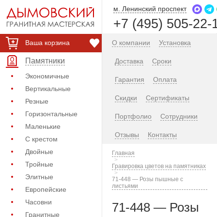
м. Ленинский проспект
+7 (495) 505-22-
Ваша корзина
О компании
Установка
Памятники
Доставка
Сроки
Экономичные
Гарантия
Оплата
Вертикальные
Скидки
Сертификаты
Резные
Горизонтальные
Портфолио
Сотрудники
Маленькие
Отзывы
Контакты
С крестом
Двойные
Главная
Тройные
Гравировка цветов на памятниках
Элитные
71-448 — Розы пышные с
листьями
Европейские
Часовни
71-448 — Розы
Гранитные