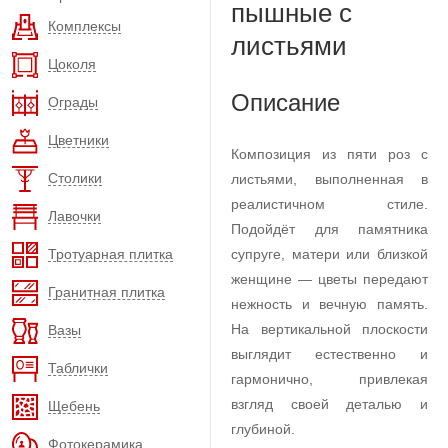
пышные с
Комплексы
листьями
Цоколя
Описание
Ограды
Цветники
Композиция из пяти роз с
Столики
листьями, выполненная в
реалистичном стиле.
Лавочки
Подойдёт для памятника
Тротуарная плитка
супруге, матери или близкой
женщине — цветы передают
Гранитная плитка
нежность и вечную память.
На вертикальной плоскости
Вазы
выглядит естественно и
Таблички
гармонично, привлекая
взгляд своей деталью и
Щебень
глубиной.
Фотокерамика