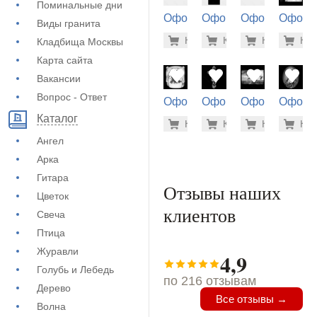
Поминальные дни
Оформление
Оформление
Оформление
Оформ
Виды гранита
на памятник
на памятник
на памятник
на пам
5.600 ру
5.6
Купить
Купить
-7%
Купить
-7%
Куп
-7
Кладбища Москвы
(73-112)
(72-782)
(73-204)
(73-570
Карта сайта
Вакансии
Вопрос - Ответ
Оформление
Оформление
Оформление
Оформ
на памятник
на памятник
на памятник
на пам
Каталог
1.900 ру
500
Купить
Купить
-7%
Купить
-7%
Куп
-7
(73-408)
(71-361)
(73-528)
(71-980
Ангел
Арка
Гитара
Отзывы наших
Цветок
клиентов
Свеча
Птица
Журавли
4,9
Голубь и Лебедь
по 216 отзывам
Дерево
Все отзывы →
Волна