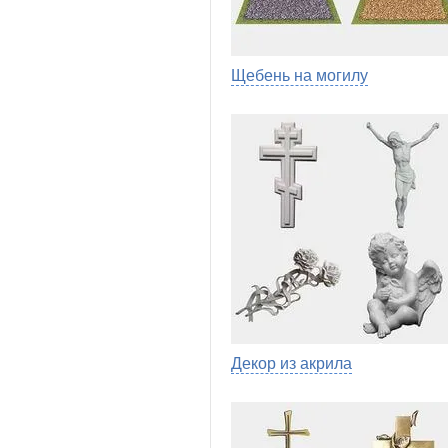
Щебень на могилу
Декор из акрила