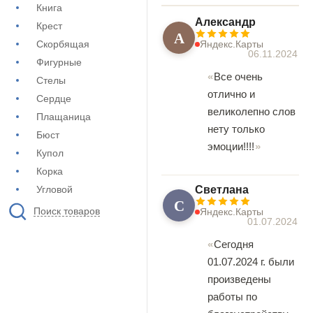
Книга
Александр
Крест
А
Скорбящая
Яндекс.Карты
06.11.2024
Фигурные
Все очень
Стелы
отлично и
Сердце
великолепно слов
Плащаница
нету только
Бюст
эмоции!!!!
Купол
Корка
Угловой
Светлана
С
Поиск товаров
Яндекс.Карты
01.07.2024
Сегодня
01.07.2024 г. были
произведены
работы по