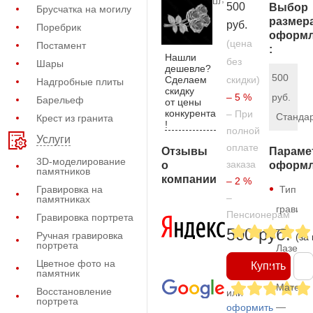
500
Выбор
Брусчатка на могилу
размер
руб.
Поребрик
оформл
(цена
Постамент
:
Нашли
без
Шары
дешевле?
500
Сделаем
скидки)
Надгробные плиты
скидку
– 5 %
руб.
Барельеф
от цены
конкурента
– При
Станда
Крест из гранита
!
полной
Услуги
оплате
Отзывы
Параме
3D-моделирование
заказа
о
оформл
памятников
компании
– 2 %
Гравировка на
Тип
–
памятниках
гравиро
Пенсионерам
Гравировка портрета
—
500 руб.
Ручная гравировка
(за
портрета
Лазерн
Цветное фото на
Купить
памятник
Матери
Восстановление
или
портрета
—
оформить