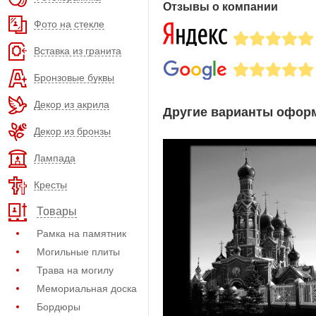
Отзывы о компании
Фото на стекле
Вставка из гранита
Бронзовые буквы
Декор из акрила
Другие варианты оформ
Декор из бронзы
Лампада
Кресты
Товары
Рамка на памятник
Могильные плиты
Трава на могилу
Мемориальная доска
Бордюры