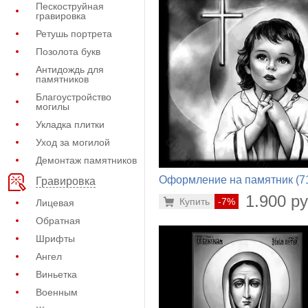
Пескоструйная
гравировка
Ретушь портрета
Позолота букв
Антидождь для
памятников
Благоустройство
могилы
Укладка плитки
Уход за могилой
Демонтаж памятников
Оформление на памятник (7
Гравировка
921)
1.900 ру
Купить
-7%
Лицевая
Обратная
Шрифты
Ангел
Виньетка
Военным