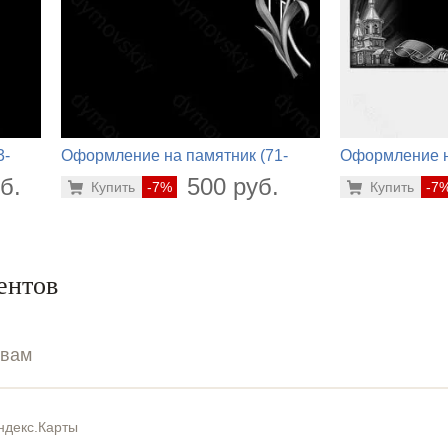
3-
Оформление на памятник (71-
Оформление н
636)
218)
б.
500 руб.
Купить
-7%
Купить
-7
ентов
ывам
ндекс.Карты