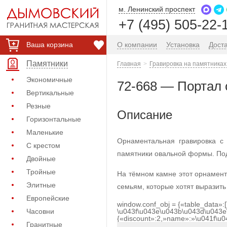
м. Ленинский проспект
+7 (495) 505-22-
Ваша корзина
О компании
Установка
Дост
Памятники
Главная
Гравировка на памятниках
Экономичные
72-668 — Портал 
Вертикальные
Резные
Описание
Горизонтальные
Маленькие
Орнаментальная гравировка с
С крестом
памятники овальной формы. Под
Двойные
Тройные
На тёмном камне этот орнамент
Элитные
семьям, которые хотят выразить
Европейские
window.conf_obj = {«table_data»:
Часовни
\u043f\u043e\u043b\u043d\u043e
{«discount»:2,»name»:»\u041f\u
Гранитные