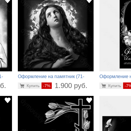
1-
Оформление на памятник (71-
Оформление н
925)
704)
б.
1.900 руб.
Купить
-7%
Купить
-7