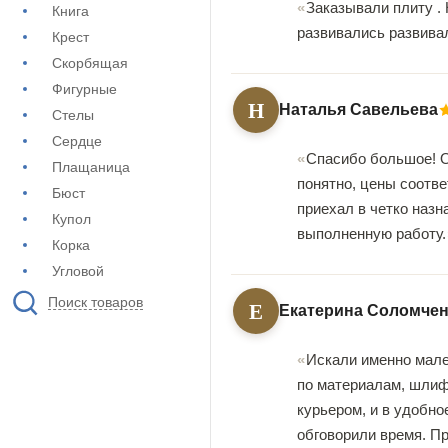
Заказывали плиту . 
Книга
развивались развива
Крест
Скорбящая
Фигурные
Н
Наталья Савельева
Стелы
Сердце
Спасибо большое! О
Плащаница
понятно, цены соотве
Бюст
приехал в четко назн
Купол
выполненную работу.
Корка
Угловой
Поиск товаров
Е
Екатерина Соломче
Искали именно мале
по материалам, шлифо
курьером, и в удобно
обговорили время. Пр