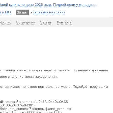
 Успей купить по цене 2025 года. Подробности у менеджера!
ы и МО
-
гарантия на гранит
35 лет
тфолио
Сотрудники
Отзывы
Контакты
позиция символизирует веру и память, органично дополняя
ное значение места захоронения.
ест занимает почётное центральное место. Подойдёт верующим
{«discount»:5,»name»:»\u041f\u0440\u0438
u0430\u0437\u0430″},
discounts_summ»:7,»items»:{«one_product»:
ctive»:1,»price»:6000}},»complect»:[]};