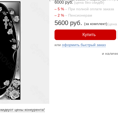
6000 руб.
(цена без скидки)
– 5 %
– При полной оплате заказа
– 2 %
– Пенсионерам
5600 руб.
(за комплект)
(цена
Купить
или
оформить быстрый заказ
и налич
кидку
от цены конкурента
!