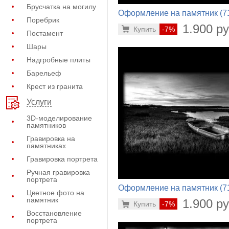
Брусчатка на могилу
Оформление на памятник (7
Поребрик
760)
1.900 ру
Купить
-7%
Постамент
Шары
Надгробные плиты
Барельеф
Крест из гранита
Услуги
3D-моделирование
памятников
Гравировка на
памятниках
Гравировка портрета
Ручная гравировка
портрета
Оформление на памятник (7
Цветное фото на
282)
памятник
1.900 ру
Купить
-7%
Восстановление
портрета