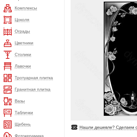
Комплексы
Цоколя
Ограды
Цветники
Столики
Лавочки
Тротуарная плитка
Гранитная плитка
Вазы
Таблички
Щебень
Нашли дешевле? Сделаем с
Фотокерамика