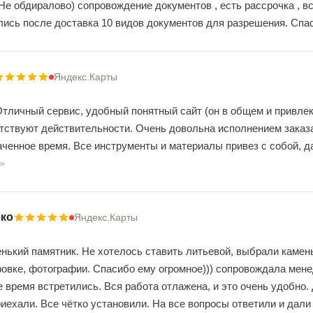
Не обдиралово) сопровождение документов , есть рассрочка , все
лись после доставка 10 видов документов для разрешения. Спа
Яндекс.Карты
тличный сервис, удобный понятный сайт (он в общем и привлек
тствуют действительности. Очень довольна исполнением заказа
аченное время. Все инструменты и материалы привез с собой, 
нко
Яндекс.Карты
нький памятник. Не хотелось ставить литьевой, выбрали камен
вке, фотографии. Спасибо ему огромное))) сопровождала менед
е время встретились. Вся работа отлажена, и это очень удобно.
иехали. Все чётко установили. На все вопросы ответили и дали