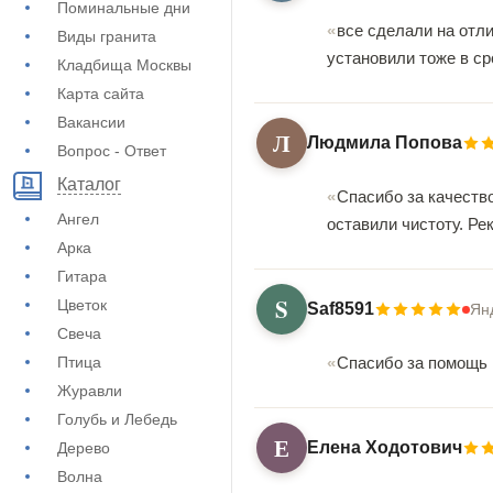
Поминальные дни
все сделали на отл
Виды гранита
установили тоже в ср
Кладбища Москвы
Карта сайта
Вакансии
Л
Людмила Попова
Вопрос - Ответ
Каталог
Спасибо за качество
Ангел
оставили чистоту. Ре
Арка
Гитара
S
Цветок
Saf8591
Ян
Свеча
Птица
Спасибо за помощь 
Журавли
Голубь и Лебедь
Е
Елена Ходотович
Дерево
Волна