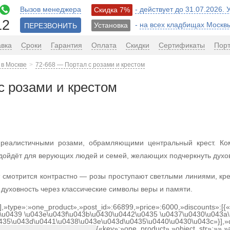
Вызов менеджера
- действует до 31.07.2026.
Скидка 7%
12
-
на всех кладбищах Москв
Установка
ПЕРЕЗВОНИТЬ
авка
Сроки
Гарантия
Оплата
Скидки
Сертификаты
Пор
 в Москве
72-668 — Портал с розами и крестом
с розами и крестом
 реалистичными розами, обрамляющими центральный крест. Ком
ойдёт для верующих людей и семей, желающих подчеркнуть духов
 смотрится контрастно — розы проступают светлыми линиями, кр
 духовность через классические символы веры и памяти.
[],»type»:»one_product»,»post_id»:66899,»price»:6000,»discounts»:[
\u0439 \u043e\u043f\u043b\u0430\u0442\u0435 \u0437\u0430\u043a\
0435\u043d\u0441\u0438\u043e\u043d\u0435\u0440\u0430\u043c»}],»
{«key»:»one_product»,»object_str»:»»,»a