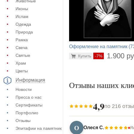
Животные
Иконы
Ислам
Одежда
Природа
Рамка
Оформление на памятник (7
Свеча
470)
1.900 ру
Святые
Купить
-7%
Храм
Цветы
Информация
Отзывы наших кли
Новости
Пресса о нас
4,9
Сертификаты
по 216 отз
Портфолио
Отзывы
О
Олеся С.
Я
Эпитафии на памятник