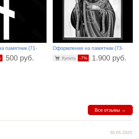
а памятник (71-
Оформление на памятник (73-
442)
500 руб.
1.900 руб.
%
Купить
-7%
Все отзывы →
30.05.2025