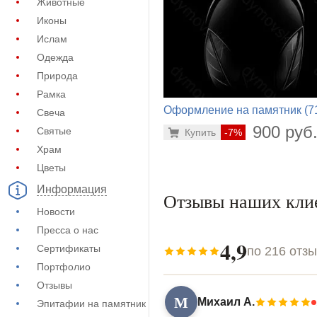
Животные
Иконы
Ислам
Одежда
Природа
Рамка
Оформление на памятник (7
Свеча
814)
900 руб
Святые
Купить
-7%
Храм
Цветы
Информация
Отзывы наших кли
Новости
Пресса о нас
4,9
Сертификаты
по 216 отз
Портфолио
Отзывы
М
Михаил А.
Эпитафии на памятник