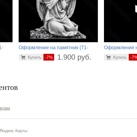
1-
Оформление на памятник (71-
Оформление н
538)
347)
.
1.900 руб.
Купить
-7%
Купить
-7
ентов
ывам
Яндекс.Карты