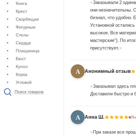
Заказывали 2 одинак
Книга
они незначительны. О
Крест
безнал, что удобно. 
Скорбящая
Установкой остались 
Фигурные
высокое. Все материа
Стелы
мастерские"). По ито
Сердце
присутствует.
Плащаница
Бюст
Купол
А
Анонимный отзыв
Корка
Угловой
Заказывал здесь пл
Поиск товаров
Доставили быстро и б
А
Анна Ш.
Ян
При заказе все прош