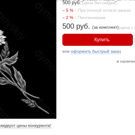
500 руб.
(цена без скидки)
– 5 %
– При полной оплате заказа
– 2 %
– Пенсионерам
500 руб.
(за комплект)
(цена с
Купить
или
оформить быстрый заказ
и налич
кидку
от цены конкурента
!