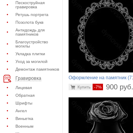
Пескоструйная
гравировка
Ретушь портрета
Позолота букв
Антидождь для
памятников
Благоустройство
могилы
Укладка плитки
Уход за могилой
Демонтаж памятников
Оформление на памятник (7
Гравировка
878)
900 руб
Купить
-7%
Лицевая
Обратная
Шрифты
Ангел
Виньетка
Военным