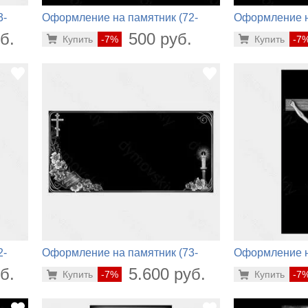
3-
Оформление на памятник (72-
Оформление н
436)
578)
б.
500 руб.
Купить
-7%
Купить
-7
2-
Оформление на памятник (73-
Оформление н
140)
218)
б.
5.600 руб.
Купить
-7%
Купить
-7