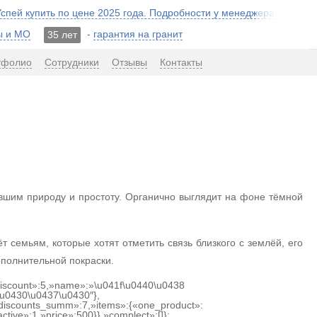
 Успей купить по цене 2025 года. Подробности у менеджера!
ы и МО
-
гарантия на гранит
35 лет
тфолио
Сотрудники
Отзывы
Контакты
вшим природу и простоту. Органично выглядит на фоне тёмной
 семьям, которые хотят отметить связь близкого с землёй, его
ополнительной покраски.
«discount»:5,»name»:»\u041f\u0440\u0438
u0430\u0437\u0430″},
discounts_summ»:7,»items»:{«one_product»:
tive»:1,»price»:500}},»complect»:[]};