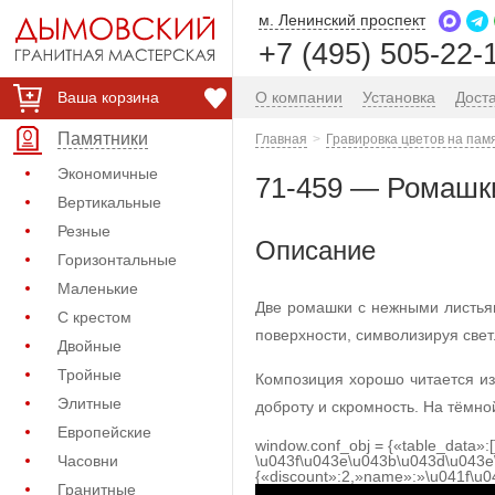
м. Ленинский проспект
+7 (495) 505-22-
Ваша корзина
О компании
Установка
Дост
Памятники
Главная
Гравировка цветов на пам
Экономичные
71-459 — Ромашк
Вертикальные
Резные
Описание
Горизонтальные
Маленькие
Две ромашки с нежными листья
С крестом
поверхности, символизируя све
Двойные
Тройные
Композиция хорошо читается изд
Элитные
доброту и скромность. На тёмно
Европейские
window.conf_obj = {«table_data»:
Часовни
\u043f\u043e\u043b\u043d\u043e
{«discount»:2,»name»:»\u041f\u
Гранитные