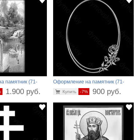
а памятник (71-
Оформление на памятник (71-
870)
1.900 руб.
900 руб.
%
Купить
-7%