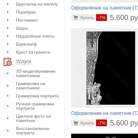
Брусчатка на могилу
Оформление на памятник (7
Поребрик
132)
5.600 ру
Купить
-7%
Постамент
Шары
Надгробные плиты
Барельеф
Крест из гранита
Услуги
3D-моделирование
памятников
Гравировка на
памятниках
Гравировка портрета
Ручная гравировка
портрета
Оформление на памятник (7
Цветное фото на
776)
памятник
5.600 ру
Купить
-7%
Восстановление
портрета