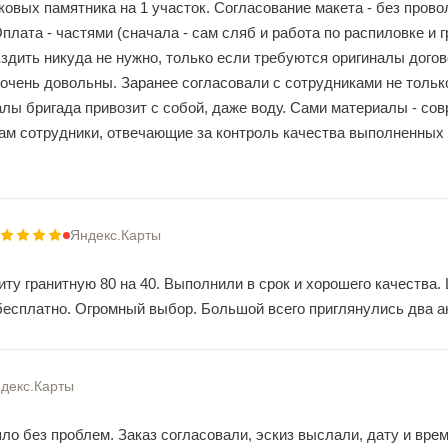
овых памятника на 1 участок. Согласование макета - без прово
плата - частями (сначала - сам сляб и работа по распиловке и гр
Ездить никуда не нужно, только если требуются оригиналы дого
очень довольны. Заранее согласовали с сотрудниками не только 
лы бригада привозит с собой, даже воду. Сами материалы - со
гам сотрудники, отвечающие за контроль качества выполненных
Яндекс.Карты
иту гранитную 80 на 40. Выполнили в срок и хорошего качества
есплатно. Огромный выбор. Большой всего приглянулись два анг
декс.Карты
ло без проблем. Заказ согласовали, эскиз выслали, дату и вре