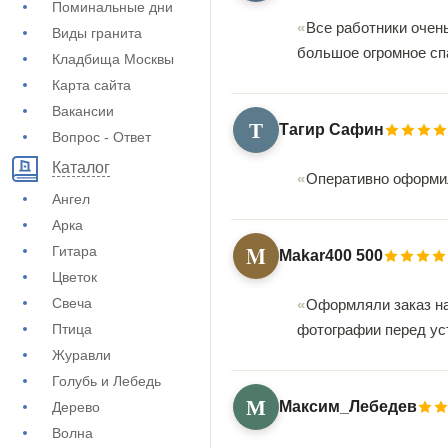
Поминальные дни
Все работники очен
Виды гранита
большое огромное сп
Кладбища Москвы
Карта сайта
Вакансии
Т
Тагир Сафин
Вопрос - Ответ
Каталог
Оперативно оформили
Ангел
Арка
M
Гитара
Makar400 500
Цветок
Свеча
Оформляли заказ на
Птица
фотографии перед уст
Журавли
Голубь и Лебедь
М
Максим_Лебедев
Дерево
Волна