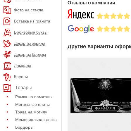
Отзывы о компании
Фото на стекле
Вставка из гранита
Бронзовые буквы
Декор из акрила
Другие варианты оформ
Декор из бронзы
Лампада
Кресты
Товары
Рамка на памятник
Могильные плиты
Трава на могилу
Мемориальная доска
Бордюры