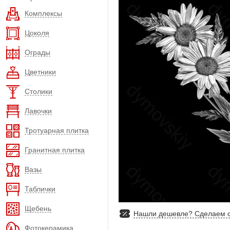
Комплексы
Цоколя
Ограды
Цветники
Столики
Лавочки
Тротуарная плитка
Гранитная плитка
Вазы
Таблички
Щебень
Нашли дешевле? Сделаем с
Фотокерамика