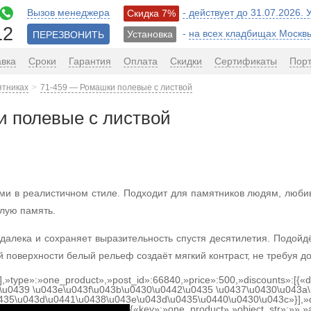
Вызов менеджера
- действует до 31.07.2026.
Скидка 7%
12
-
на всех кладбищах Москв
Установка
ПЕРЕЗВОНИТЬ
авка
Сроки
Гарантия
Оплата
Скидки
Сертификаты
Пор
ятниках
71-459 — Ромашки полевые с листвой
и полевые с листвой
ми в реалистичном стиле. Подходит для памятников людям, люби
тлую память.
алека и сохраняет выразительность спустя десятилетия. Подойдёт
й поверхности белый рельеф создаёт мягкий контраст, не требуя д
[],»type»:»one_product»,»post_id»:66840,»price»:500,»discounts»:[{
\u0439 \u043e\u043f\u043b\u0430\u0442\u0435 \u0437\u0430\u043a\
0435\u043d\u0441\u0438\u043e\u043d\u0435\u0440\u0430\u043c»}],»
{«key»:»one_product»,»object_str»:»»,»ac