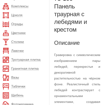
Панель
Комплексы
траурная с
Цоколя
лебедями и
Ограды
крестом
Цветники
Описание
Столики
Лавочки
Гравировка с символическим
Тротуарная плитка
изображением пары
лебедей, перекрестья и
Гранитная плитка
декоративной
Вазы
растительностью на чёрном
фоне. Реалистичный стиль
Таблички
лебедей контрастирует с
Щебень
орнаментальными
элементами, создавая
Фотокерамика