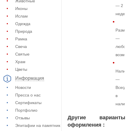
Животные
— 2
Иконы
недели
Ислам
Одежда
Размер
Природа
—
Рамка
Свеча
любой
Святые
возмож
Храм
Цветы
Наличи
Информация
—
Новости
Всегда
Пресса о нас
в
Сертификаты
наличи
Портфолио
Другие варианты
Отзывы
оформления :
Эпитафии на памятник