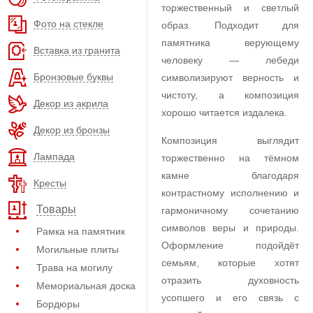
торжественный и светлый
Фото на стекле
образ. Подходит для
памятника верующему
Вставка из гранита
человеку — лебеди
Бронзовые буквы
символизируют верность и
чистоту, а композиция
Декор из акрила
хорошо читается издалека.
Декор из бронзы
Композиция выглядит
Лампада
торжественно на тёмном
камне благодаря
Кресты
контрастному исполнению и
Товары
гармоничному сочетанию
символов веры и природы.
Рамка на памятник
Оформление подойдёт
Могильные плиты
семьям, которые хотят
Трава на могилу
отразить духовность
Мемориальная доска
усопшего и его связь с
Бордюры