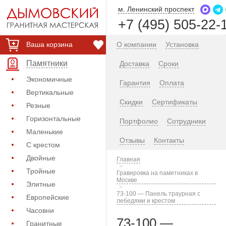
м. Ленинский проспект
+7 (495) 505-22-
Ваша корзина
О компании
Установка
Памятники
Доставка
Сроки
Экономичные
Гарантия
Оплата
Вертикальные
Скидки
Сертификаты
Резные
Горизонтальные
Портфолио
Сотрудники
Маленькие
Отзывы
Контакты
С крестом
Двойные
Главная
Тройные
Гравировка на памятниках в
Москве
Элитные
73-100 — Панель траурная с
Европейские
лебедями и крестом
Часовни
73-100 —
Гранитные