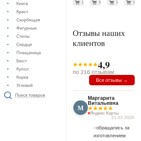
1.900 ру
500
Купить
Купить
-7%
Купить
-7%
Куп
-7
Книга
(71-754)
(71-689)
(71-421)
(71-454
Крест
Скорбящая
Фигурные
Отзывы наших
Стелы
клиентов
Сердце
Плащаница
4,9
Бюст
Купол
по 216 отзывам
Корка
Все отзывы →
Угловой
Поиск товаров
Маргарита
Витальевна
М
Яндекс.Карты
21.03.2026
обращались за
изготовлением