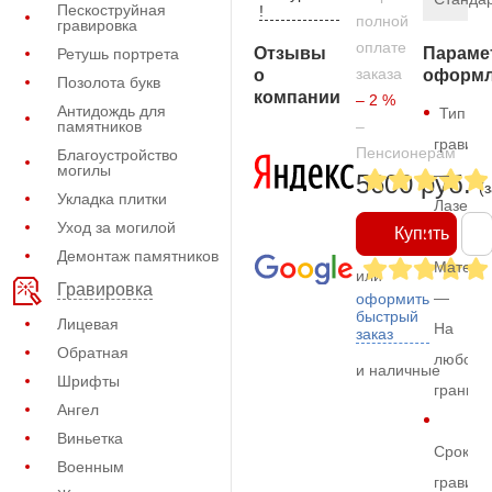
Пескоструйная
!
полной
гравировка
оплате
Отзывы
Параме
Ретушь портрета
заказа
о
оформл
Позолота букв
компании
– 2 %
Антидождь для
Тип
памятников
–
гравиро
Пенсионерам
Благоустройство
могилы
—
5600 руб.
(
Укладка плитки
Лазерн
Уход за могилой
Купить
Демонтаж памятников
Матери
или
Гравировка
—
оформить
быстрый
Лицевая
На
заказ
Обратная
любом
и наличные
Шрифты
граните
Ангел
Виньетка
Срок
Военным
гравиро