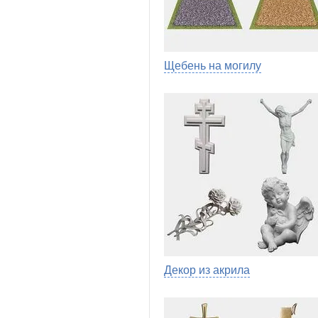
Щебень на могилу
Декор из акрила