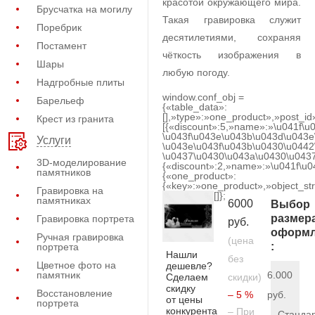
красотой окружающего мира.
Брусчатка на могилу
Такая гравировка служит
Поребрик
десятилетиями, сохраняя
Постамент
чёткость изображения в
Шары
любую погоду.
Надгробные плиты
window.conf_obj =
Барельеф
{«table_data»:
[],»type»:»one_product»,»post_id
Крест из гранита
[{«discount»:5,»name»:»\u041f\u
\u043f\u043e\u043b\u043d\u043e
Услуги
\u043e\u043f\u043b\u0430\u0442
\u0437\u0430\u043a\u0430\u0437
3D-моделирование
{«discount»:2,»name»:»\u041f\u
памятников
{«one_product»:
{«key»:»one_product»,»object_str
Гравировка на
[]};
памятниках
6000
Выбор
размер
Гравировка портрета
руб.
оформл
Ручная гравировка
(цена
:
портрета
Нашли
без
Цветное фото на
дешевле?
памятник
6.000
Сделаем
скидки)
скидку
Восстановление
– 5 %
руб.
от цены
портрета
конкурента
– При
Станда