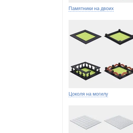
Памятники на двоих
Цоколя на могилу