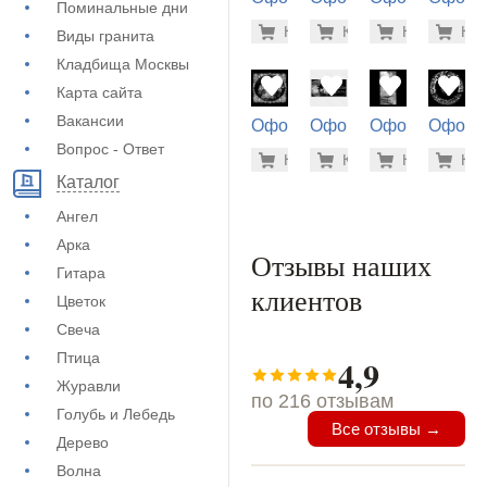
Поминальные дни
на памятник
на памятник
на памятник
на пам
5.600 ру
500
Купить
Купить
-7%
Купить
-7%
Куп
-7
Виды гранита
(72-782)
(71-312)
(72-248)
(73-498
Кладбища Москвы
Карта сайта
Вакансии
Оформление
Оформление
Оформление
Оформ
на памятник
на памятник
на памятник
на пам
Вопрос - Ответ
1.900 ру
5.6
Купить
Купить
-7%
Купить
-7%
Куп
-7
(71-911)
(73-108)
(71-212)
(72-470
Каталог
Ангел
Арка
Отзывы наших
Гитара
клиентов
Цветок
Свеча
Птица
4,9
Журавли
по 216 отзывам
Голубь и Лебедь
Все отзывы →
Дерево
Волна