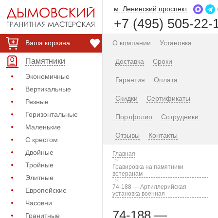
м. Ленинский проспект
+7 (495) 505-22-
Ваша корзина
О компании
Установка
Памятники
Доставка
Сроки
Экономичные
Гарантия
Оплата
Вертикальные
Скидки
Сертификаты
Резные
Горизонтальные
Портфолио
Сотрудники
Маленькие
Отзывы
Контакты
С крестом
Двойные
Главная
Тройные
Гравировка на памятники
ветеранам
Элитные
74-188 — Артиллерийская
Европейские
установка военная
Часовни
74-188 —
Гранитные