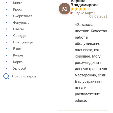
марина
Книга
Владимирова
М
Крест
Яндекс.Карты
Скорбящая
08.09.2021
Фигурные
Заказала
Стелы
цветник. Качество
Сердце
работ и
Плащаница
обслуживание
Бюст
оцениваю, как
Купол
хорошее. Могу
Корка
рекомендовать
Угловой
данную гранитную
мастерскую, если
Поиск товаров
Вас устраивает
цена и
расположение
офиса.