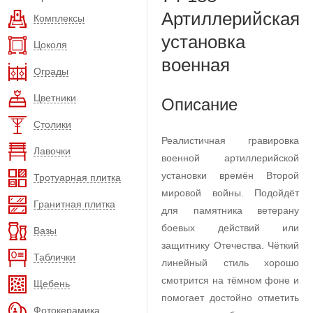
Артиллерийская
Комплексы
установка
Цоколя
военная
Ограды
Цветники
Описание
Столики
Реалистичная гравировка
Лавочки
военной артиллерийской
установки времён Второй
Тротуарная плитка
мировой войны. Подойдёт
Гранитная плитка
для памятника ветерану
боевых действий или
Вазы
защитнику Отечества. Чёткий
Таблички
линейный стиль хорошо
смотрится на тёмном фоне и
Щебень
помогает достойно отметить
Фотокерамика