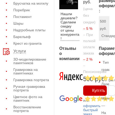
размер
руб.
Брусчатка на могилу
оформл
(цена
Поребрик
:
Нашли
без
Постамент
дешевле?
500
Сделаем
скидки)
Шары
скидку
– 5 %
руб.
Надгробные плиты
от цены
конкурента
– При
Станда
Барельеф
!
полной
Крест из гранита
оплате
Отзывы
Параме
Услуги
заказа
о
оформл
компании
3D-моделирование
– 2 %
Тип
памятников
–
Гравировка на
гравиро
Пенсионерам
памятниках
—
500 руб.
Гравировка портрета
(за
Лазерн
Ручная гравировка
портрета
Купить
Цветное фото на
Матери
памятник
или
—
оформить
Восстановление
быстрый
портрета
На
заказ