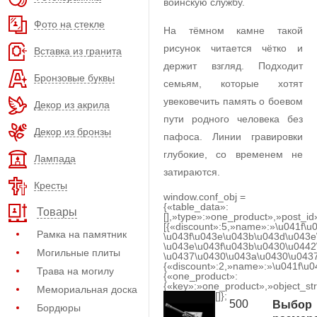
воинскую службу.
Фото на стекле
На тёмном камне такой
рисунок читается чётко и
Вставка из гранита
держит взгляд. Подходит
Бронзовые буквы
семьям, которые хотят
увековечить память о боевом
Декор из акрила
пути родного человека без
Декор из бронзы
пафоса. Линии гравировки
глубокие, со временем не
Лампада
затираются.
Кресты
window.conf_obj =
{«table_data»:
Товары
[],»type»:»one_product»,»post_id
[{«discount»:5,»name»:»\u041f\u
Рамка на памятник
\u043f\u043e\u043b\u043d\u043e
\u043e\u043f\u043b\u0430\u0442
Могильные плиты
\u0437\u0430\u043a\u0430\u0437
{«discount»:2,»name»:»\u041f\u
Трава на могилу
{«one_product»:
{«key»:»one_product»,»object_str
Мемориальная доска
[]};
500
Выбор
Бордюры