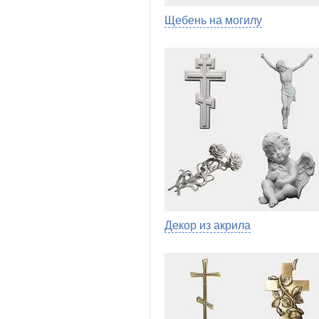
Щебень на могилу
Декор из акрила