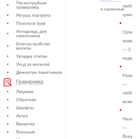
Пескоструйная
любом
гравировка
и наличные
граните
Ретушь портрета
Позолота букв
Антидождь для
Срок
памятников
гравиро
Благоустройство
могилы
— 2
Укладка плитки
недели
Уход за могилой
Демонтаж памятников
Размер
Гравировка
—
Лицевая
любой
Обратная
возмож
Шрифты
Ангел
Наличи
Виньетка
—
Военным
Всегда