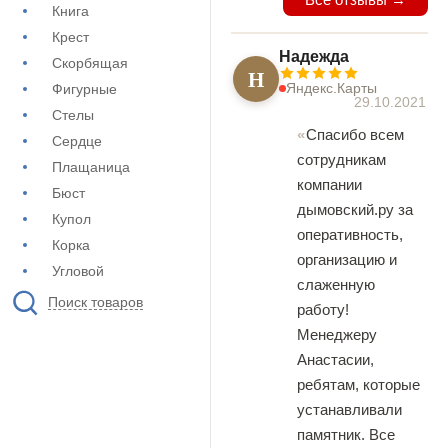
Книга
Крест
Надежда
Скорбящая
Н
Яндекс.Карты
Фигурные
29.10.2021
Стелы
Спасибо всем
Сердце
сотрудникам
Плащаница
компании
Бюст
дымовский.ру за
Купол
оперативность,
Корка
организацию и
Угловой
слаженную
Поиск товаров
работу!
Менеджеру
Анастасии,
ребятам, которые
устанавливали
памятник. Все