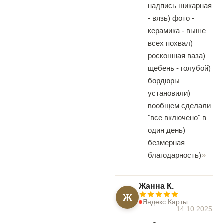
надпись шикарная
- вязь) фото -
керамика - выше
всех похвал)
роскошная ваза)
щебень - голубой)
бордюры
установили)
вообщем сделали
"все включено" в
один день)
безмерная
благодарность)
Жанна К.
Ж
Яндекс.Карты
14.10.2025