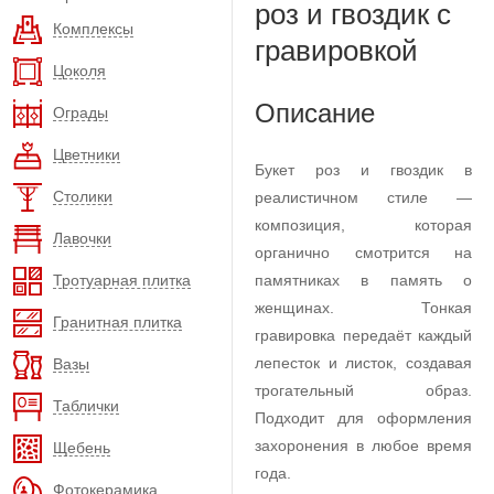
роз и гвоздик с
Комплексы
гравировкой
Цоколя
Описание
Ограды
Цветники
Букет роз и гвоздик в
Столики
реалистичном стиле —
композиция, которая
Лавочки
органично смотрится на
Тротуарная плитка
памятниках в память о
женщинах. Тонкая
Гранитная плитка
гравировка передаёт каждый
лепесток и листок, создавая
Вазы
трогательный образ.
Таблички
Подходит для оформления
захоронения в любое время
Щебень
года.
Фотокерамика