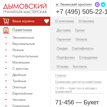
м. Ленинский проспект
+7 (495) 505-22-
Ваша корзина
О компании
Установка
Памятники
Доставка
Сроки
Экономичные
Гарантия
Оплата
Вертикальные
Скидки
Сертификаты
Резные
Горизонтальные
Портфолио
Сотрудники
Маленькие
Отзывы
Контакты
С крестом
Двойные
Главная
Тройные
Гравировка цветов на памятниках
Элитные
71-456 — Букет роз и гвоздик с
гравировкой
Европейские
Часовни
71-456 — Букет
Гранитные