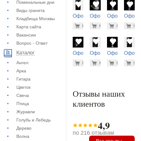
Поминальные дни
Виды гранита
Оформление
Оформление
Оформление
Оформ
Кладбища Москвы
на памятник
на памятник
на памятник
на пам
5.600 ру
1.9
Купить
Купить
-7%
Купить
-7%
Куп
-7
Карта сайта
(72-806)
(71-576)
(71-136)
(71-361
Вакансии
Вопрос - Ответ
Каталог
Оформление
Оформление
Оформление
Оформ
на памятник
на памятник
на памятник
на пам
900 руб
5.6
Ангел
Купить
Купить
-7%
Купить
-7%
Куп
-7
(73-596)
(72-826)
(71-140)
(72-912
Арка
Гитара
Цветок
Отзывы наших
Свеча
клиентов
Птица
Журавли
Голубь и Лебедь
4,9
Дерево
по 216 отзывам
Волна
Все отзывы →