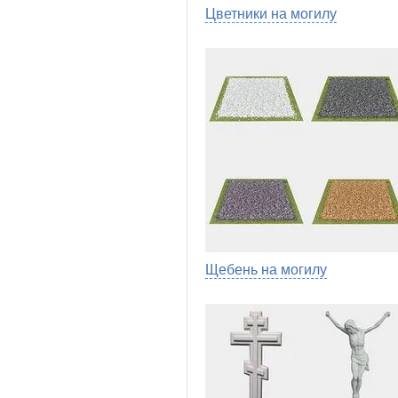
Цветники на могилу
Щебень на могилу