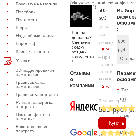
{«key»:»one_product»,»object_str
Брусчатка на могилу
[]};
500
Выбор
Поребрик
размер
руб.
Постамент
оформл
(цена
Шары
:
Нашли
без
Надгробные плиты
дешевле?
500
Сделаем
скидки)
Барельеф
скидку
– 5 %
руб.
Крест из гранита
от цены
конкурента
– При
Станда
Услуги
!
полной
3D-моделирование
оплате
Отзывы
Параме
памятников
заказа
о
оформл
Гравировка на
компании
– 2 %
памятниках
Тип
–
Гравировка портрета
гравиро
Пенсионерам
Ручная гравировка
портрета
—
500 руб.
(за
Цветное фото на
Лазерн
памятник
Купить
Восстановление
портрета
Матери
или