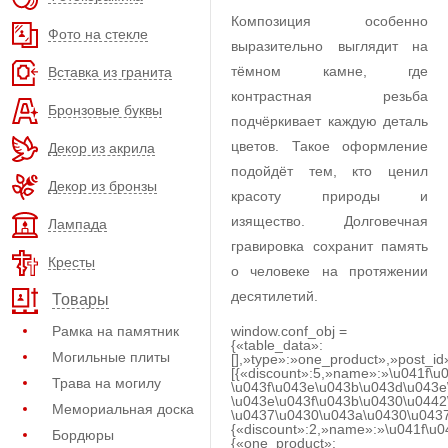
Композиция особенно
Фото на стекле
выразительно выглядит на
тёмном камне, где
Вставка из гранита
контрастная резьба
Бронзовые буквы
подчёркивает каждую деталь
цветов. Такое оформление
Декор из акрила
подойдёт тем, кто ценил
Декор из бронзы
красоту природы и
изящество. Долговечная
Лампада
гравировка сохранит память
Кресты
о человеке на протяжении
десятилетий.
Товары
Рамка на памятник
window.conf_obj =
{«table_data»:
Могильные плиты
[],»type»:»one_product»,»post_id
[{«discount»:5,»name»:»\u041f\u
Трава на могилу
\u043f\u043e\u043b\u043d\u043e
\u043e\u043f\u043b\u0430\u0442
Мемориальная доска
\u0437\u0430\u043a\u0430\u0437
{«discount»:2,»name»:»\u041f\u
Бордюры
{«one_product»: