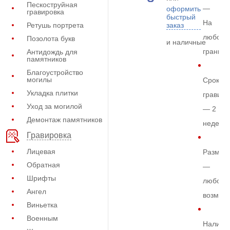
Пескоструйная
—
оформить
гравировка
быстрый
На
Ретушь портрета
заказ
любом
Позолота букв
и наличные
граните
Антидождь для
памятников
Благоустройство
могилы
Срок
Укладка плитки
гравиро
Уход за могилой
— 2
Демонтаж памятников
недели
Гравировка
Лицевая
Размер
Обратная
—
Шрифты
любой
Ангел
возмож
Виньетка
Военным
Наличи