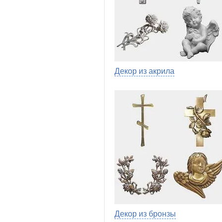
Декор из акрила
Декор из бронзы