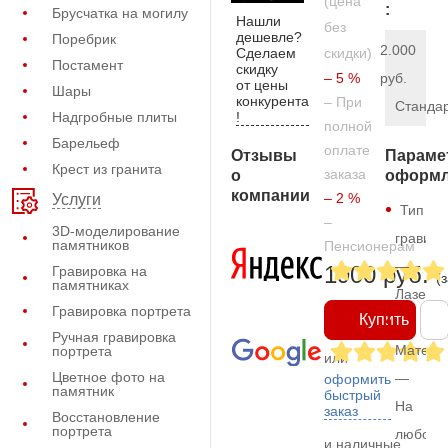
(цена
:
Брусчатка на могилу
Нашли
без
дешевле?
Поребрик
2.000
Сделаем
скидки)
Постамент
скидку
– 5 %
руб.
от цены
Шары
конкурента
– При
Станда
!
Надгробные плиты
полной
Барельеф
оплате
Отзывы
Параме
Крест из гранита
заказа
о
оформл
компании
– 2 %
Услуги
Тип
–
3D-моделирование
гравиро
памятников
Пенсионерам
—
1900 руб.
Гравировка на
(
памятниках
Лазерн
Гравировка портрета
Купить
Ручная гравировка
Матери
портрета
или
Цветное фото на
—
оформить
памятник
быстрый
На
заказ
Восстановление
портрета
любом
и наличные