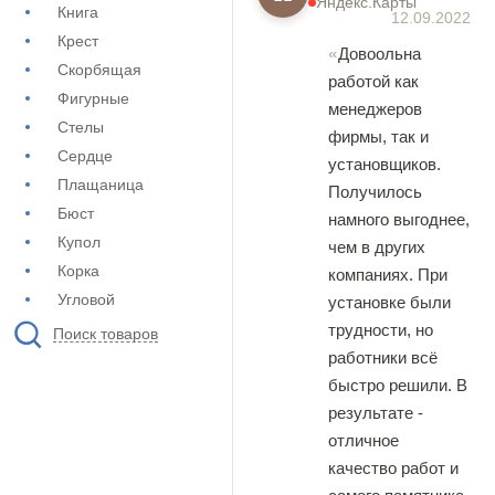
Яндекс.Карты
Книга
12.09.2022
Крест
Довоольна
Скорбящая
работой как
Фигурные
менеджеров
Стелы
фирмы, так и
Сердце
установщиков.
Плащаница
Получилось
Бюст
намного выгоднее,
Купол
чем в других
Корка
компаниях. При
Угловой
установке были
трудности, но
Поиск товаров
работники всё
быстро решили. В
результате -
отличное
качество работ и