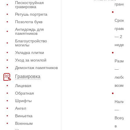
Пескоструйная
граните
гравировка
Ретушь портрета
Срок
Позолота букв
гравиро
Антидождь для
памятников
— 2
Благоустройство
недели
могилы
Укладка плитки
Уход за могилой
Размер
Демонтаж памятников
—
Гравировка
любой
возмож
Лицевая
Обратная
Шрифты
Наличи
Ангел
—
Виньетка
Всегда
Военным
в