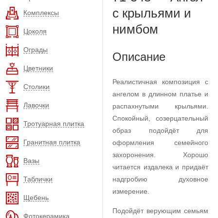
с крыльями и
Комплексы
нимбом
Цоколя
Ограды
Описание
Цветники
Реалистичная композиция с
Столики
ангелом в длинном платье и
Лавочки
распахнутыми крыльями.
Спокойный, созерцательный
Тротуарная плитка
образ подойдёт для
Гранитная плитка
оформления семейного
захоронения. Хорошо
Вазы
читается издалека и придаёт
Таблички
надгробию духовное
измерение.
Щебень
Подойдёт верующим семьям
Фотокерамика