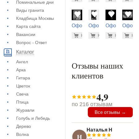
(71-728)
(71-376)
(71-409)
(73-452
Поминальные дни
Виды гранита
Кладбища Москвы
Оформление
Оформление
Оформление
Оформ
Карта сайта
на памятник
на памятник
на памятник
на пам
1.900 ру
5.6
Вакансии
Купить
Купить
-7%
Купить
-7%
Куп
-7
(71-732)
(72-618)
(71-415)
(71-785
Вопрос - Ответ
Каталог
Ангел
Отзывы наших
Арка
клиентов
Гитара
Цветок
4,9
Свеча
Птица
по 216 отзывам
Журавли
Все отзывы →
Голубь и Лебедь
Дерево
Наталья Н
Волна
Н