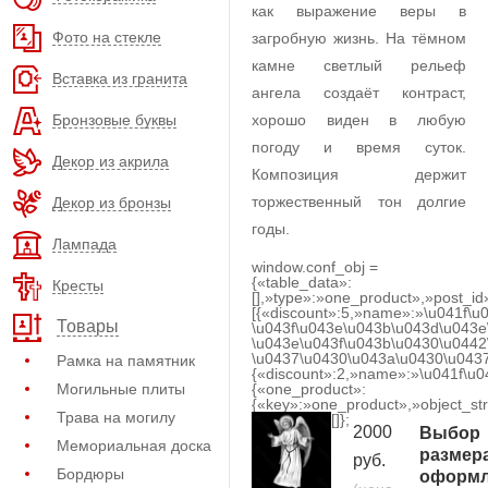
как выражение веры в
Фото на стекле
загробную жизнь. На тёмном
камне светлый рельеф
Вставка из гранита
ангела создаёт контраст,
Бронзовые буквы
хорошо виден в любую
погоду и время суток.
Декор из акрила
Композиция держит
торжественный тон долгие
Декор из бронзы
годы.
Лампада
window.conf_obj =
{«table_data»:
Кресты
[],»type»:»one_product»,»post_id
[{«discount»:5,»name»:»\u041f\u
Товары
\u043f\u043e\u043b\u043d\u043e
\u043e\u043f\u043b\u0430\u0442
\u0437\u0430\u043a\u0430\u0437
Рамка на памятник
{«discount»:2,»name»:»\u041f\u
Могильные плиты
{«one_product»:
{«key»:»one_product»,»object_str
Трава на могилу
[]};
2000
Выбор
Мемориальная доска
размер
руб.
Бордюры
оформл