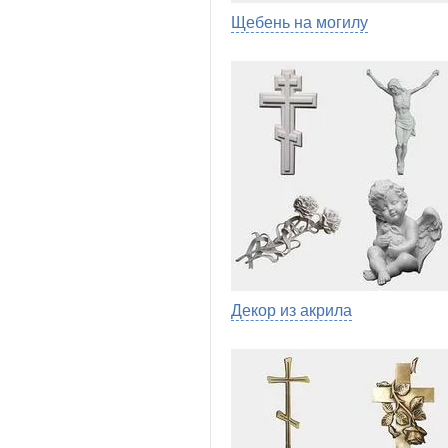
Щебень на могилу
Декор из акрила