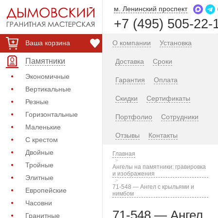
м. Ленинский проспект
+7 (495) 505-22-
Ваша корзина
О компании
Установка
Памятники
Доставка
Сроки
Экономичные
Гарантия
Оплата
Вертикальные
Скидки
Сертификаты
Резные
Горизонтальные
Портфолио
Сотрудники
Маленькие
Отзывы
Контакты
С крестом
Двойные
Главная
Тройные
Ангелы на памятники: гравировка
и изображения
Элитные
71-548 — Ангел с крыльями и
Европейские
нимбом
Часовни
71-548 — Ангел
Гранитные