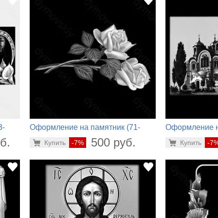
3-
Оформление на памятник (71-
Оформление н
404)
799)
б.
500 руб.
Купить
-7%
Купить
-7