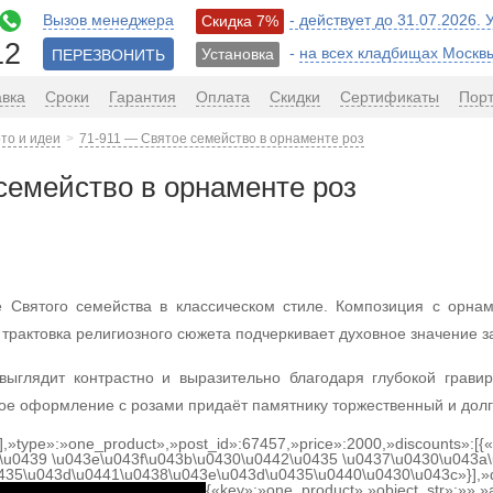
Вызов менеджера
- действует до 31.07.2026.
Скидка 7%
12
-
на всех кладбищах Москв
Установка
ПЕРЕЗВОНИТЬ
авка
Сроки
Гарантия
Оплата
Скидки
Сертификаты
Пор
то и идеи
71-911 — Святое семейство в орнаменте роз
семейство в орнаменте роз
 Святого семейства в классическом стиле. Композиция с орнам
трактовка религиозного сюжета подчеркивает духовное значение з
ыглядит контрастно и выразительно благодаря глубокой грави
е оформление с розами придаёт памятнику торжественный и долг
[],»type»:»one_product»,»post_id»:67457,»price»:2000,»discounts»:[
\u0439 \u043e\u043f\u043b\u0430\u0442\u0435 \u0437\u0430\u043a\
0435\u043d\u0441\u0438\u043e\u043d\u0435\u0440\u0430\u043c»}],»
{«key»:»one_product»,»object_str»:»»,»a