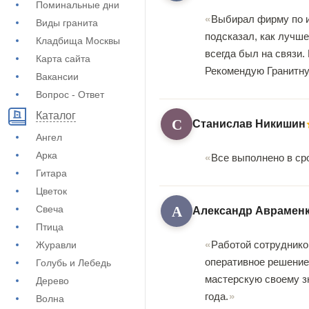
Поминальные дни
Выбирал фирму по и
Виды гранита
подсказал, как лучше
Кладбища Москвы
всегда был на связи.
Карта сайта
Рекомендую Гранитну
Вакансии
Вопрос - Ответ
Каталог
С
Станислав Никишин
Ангел
Арка
Все выполнено в ср
Гитара
Цветок
А
Свеча
Александр Аврамен
Птица
Работой сотруднико
Журавли
оперативное решение
Голубь и Лебедь
мастерскую своему зн
Дерево
года.
Волна