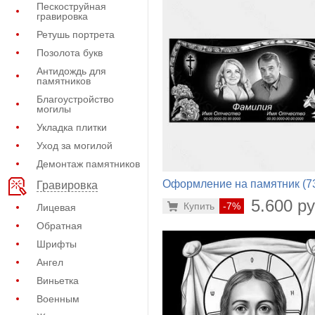
Пескоструйная
гравировка
Ретушь портрета
Позолота букв
Антидождь для
памятников
Благоустройство
могилы
Укладка плитки
Уход за могилой
Демонтаж памятников
Оформление на памятник (7
Гравировка
170)
5.600 ру
Купить
-7%
Лицевая
Обратная
Шрифты
Ангел
Виньетка
Военным