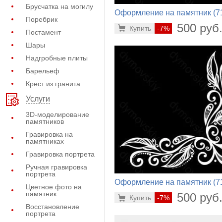
Брусчатка на могилу
Оформление на памятник (7
Поребрик
460)
500 руб
Купить
-7%
Постамент
Шары
Надгробные плиты
Барельеф
Крест из гранита
Услуги
3D-моделирование
памятников
Гравировка на
памятниках
Гравировка портрета
Ручная гравировка
портрета
Оформление на памятник (7
Цветное фото на
660)
памятник
500 руб
Купить
-7%
Восстановление
портрета