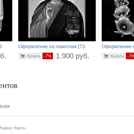
3-
Оформление на памятник (73-
Оформление н
428)
807)
б.
1.900 руб.
Купить
-7%
Купить
-7
ентов
ывам
Яндекс.Карты