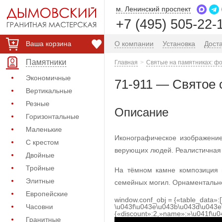
м. Ленинский проспект
+7 (495) 505-22-
Ваша корзина
О компании
Установка
Дост
Памятники
Главная
Святые на памятниках: фо
Экономичные
71-911 — Святое 
Вертикальные
Резные
Описание
Горизонтальные
Маленькие
Иконографическое изображение
С крестом
верующих людей. Реалистичная 
Двойные
Тройные
На тёмном камне композиция в
Элитные
семейных могил. Орнаментально
Европейские
window.conf_obj = {«table_data»:
Часовни
\u043f\u043e\u043b\u043d\u043e
{«discount»:2,»name»:»\u041f\u
Гранитные