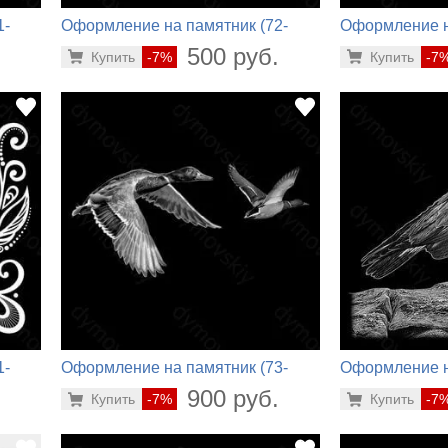
1-
Оформление на памятник (72-
Оформление н
428)
532)
.
500 руб.
Купить
-7%
Купить
-7
1-
Оформление на памятник (73-
Оформление н
514)
595)
.
900 руб.
Купить
-7%
Купить
-7