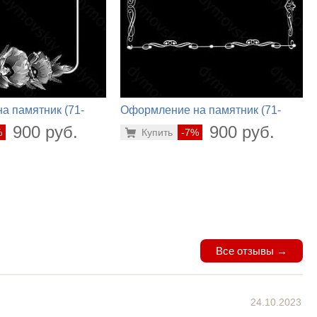
а памятник (71-
Оформление на памятник (71-
842)
900 руб.
900 руб.
%
Купить
-7%
Все отзывы →
24.10.2023