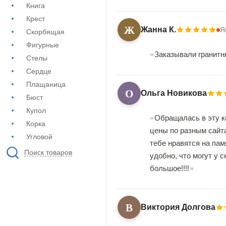
Книга
Крест
Ж
Жанна К.
Я
Скорбящая
Фигурные
Заказывали гранитны
Стелы
Сердце
Плащаница
О
Ольга Новикова
Бюст
Купол
Обращалась в эту к
Корка
цены по разным сайта
Угловой
тебе нравятся на пам
Поиск товаров
удобно, что могут у 
большое!!!!
В
Виктория Долгова