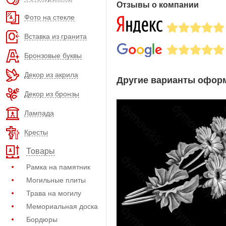
Отзывы о компании
Фото на стекле
Вставка из гранита
Бронзовые буквы
Декор из акрила
Другие варианты оформ
Декор из бронзы
Лампада
Кресты
Товары
Рамка на памятник
Могильные плиты
Трава на могилу
Мемориальная доска
Бордюры