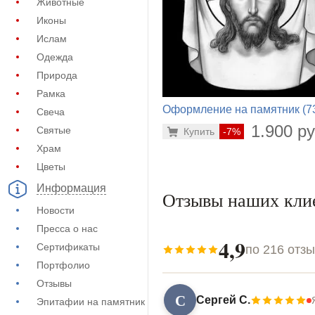
Животные
Иконы
Ислам
Одежда
Природа
Рамка
Оформление на памятник (7
Свеча
408)
1.900 ру
Святые
Купить
-7%
Храм
Цветы
Информация
Отзывы наших кли
Новости
Пресса о нас
4,9
Сертификаты
по 216 отз
Портфолио
Отзывы
С
Сергей С.
Эпитафии на памятник