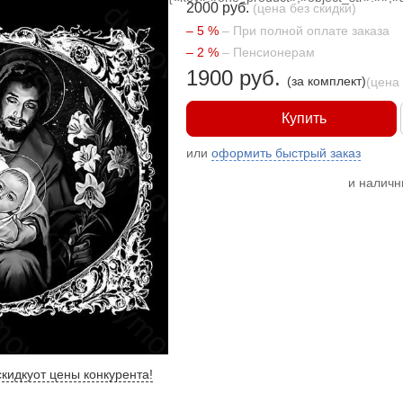
2000 руб.
(цена без скидки)
– 5 %
– При полной оплате заказа
– 2 %
– Пенсионерам
1900 руб.
(за комплект)
(цена
Купить
или
оформить быстрый заказ
и налич
кидку
от цены конкурента
!