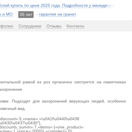
 Успей купить по цене 2025 года. Подробности у менеджера!
ы и МО
-
гарантия на гранит
35 лет
тфолио
Сотрудники
Отзывы
Контакты
ентальной рамой из роз органично смотрится на памятниках
ахоронения.
ровке. Подходит для захоронений верующих людей, особенно
овечный вид.
{«discount»:5,»name»:»\u041f\u0440\u0438
u0430\u0437\u0430″},
discounts_summ»:7,»items»:{«one_product»:
ctive»:1,»price»:2000}},»complect»:[]};