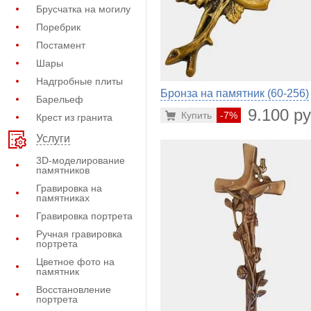
Брусчатка на могилу
Поребрик
Постамент
Шары
Надгробные плиты
Бронза на памятник (60-256)
Барельеф
9.100 ру
Купить
-7%
Крест из гранита
Услуги
3D-моделирование
памятников
Гравировка на
памятниках
Гравировка портрета
Ручная гравировка
портрета
Цветное фото на
памятник
Восстановление
портрета