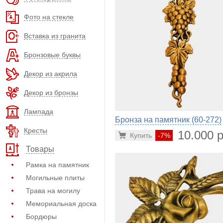
Фото на стекле
Вставка из гранита
Бронзовые буквы
Декор из акрила
Декор из бронзы
Лампада
Бронза на памятник (60-272)
Кресты
10.000 р
Купить
-7%
Товары
Рамка на памятник
Могильные плиты
Трава на могилу
Мемориальная доска
Бордюры