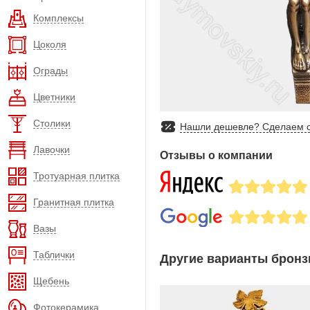
Комплексы
Цоколя
Ограды
Цветники
Столики
Нашли дешевле? Сделаем с
Лавочки
Отзывы о компании
Тротуарная плитка
Гранитная плитка
Вазы
Таблички
Другие варианты бронз
Щебень
Фотокерамика