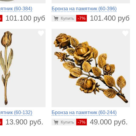
ятник (60-384)
Бронза на памятник (60-396)
101.100 руб.
101.400 руб.
%
Купить
-7%
ятник (60-132)
Бронза на памятник (60-244)
13.900 руб.
49.000 руб.
%
Купить
-7%