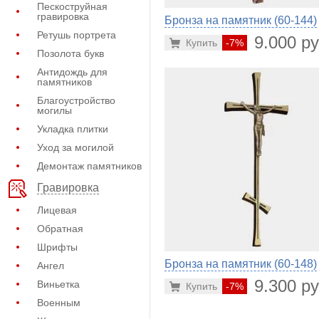
Пескоструйная
гравировка
Бронза на памятник (60-144)
Ретушь портрета
9.000 ру
Купить
-7%
Позолота букв
Антидождь для
памятников
Благоустройство
могилы
Укладка плитки
Уход за могилой
Демонтаж памятников
Гравировка
Лицевая
Обратная
Шрифты
Бронза на памятник (60-148)
Ангел
9.300 ру
Виньетка
Купить
-7%
Военным