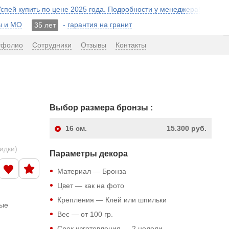
 Успей купить по цене 2025 года. Подробности у менеджера!
ы и МО
-
гарантия на гранит
35 лет
тфолио
Сотрудники
Отзывы
Контакты
Выбор размера бронзы :
16
см.
15.300 руб.
кидки)
Параметры декора
Материал — Бронза
Цвет — как на фото
Крепления — Клей или шпильки
ные
Вес — от 100 гр.
Срок изготовления — 2 недели