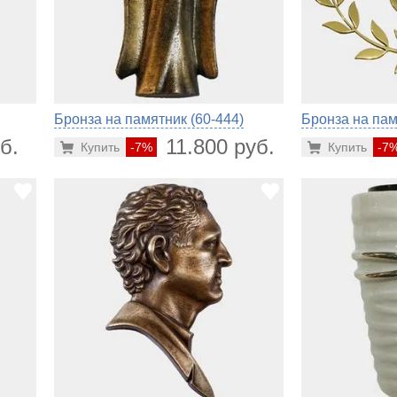
Бронза на памятник (60-444)
Бронза на пам
б.
11.800 руб.
Купить
-7%
Купить
-7