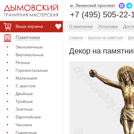
м. Ленинский проспект
+7 (495) 505-22-
Ваша корзина
О компании
Установка
Дост
Памятники
Главная
Бронза на памятник
Дек
Экономичные
Декор на памятник
Вертикальные
Резные
Горизонтальные
Маленькие
С крестом
Двойные
Тройные
Элитные
Европейские
Часовни
Гранитные