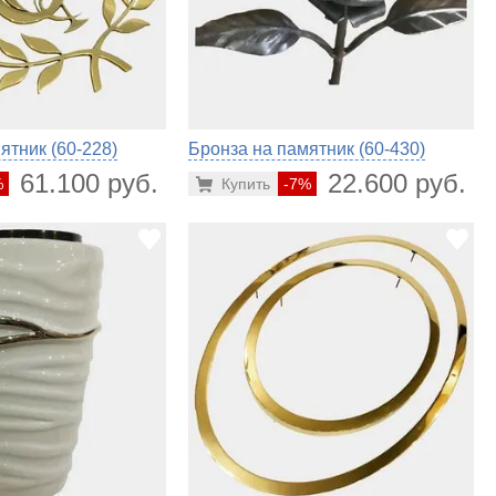
ятник (60-228)
Бронза на памятник (60-430)
61.100 руб.
22.600 руб.
%
Купить
-7%