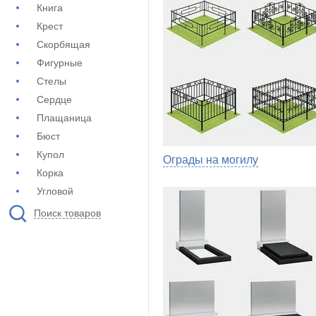
Книга
Крест
Скорбящая
Фигурные
Стелы
Сердце
Плащаница
Бюст
Купол
Ограды на могилу
Корка
Угловой
Поиск товаров