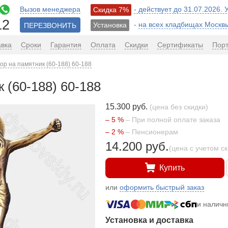
Вызов менеджера
- действует до 31.07.2026.
Скидка 7%
12
-
на всех кладбищах Москв
Установка
ПЕРЕЗВОНИТЬ
авка
Сроки
Гарантия
Оплата
Скидки
Сертификаты
Пор
ор на памятник (60-188) 60-188
 (60-188) 60-188
15.300 руб.
(цена без скидки)
– 5 %
– При полной оплате заказа
– 2 %
– Пенсионерам
14.200 руб.
(цена с учетом с
Купить
или
оформить быстрый заказ
и налич
Установка и доставка