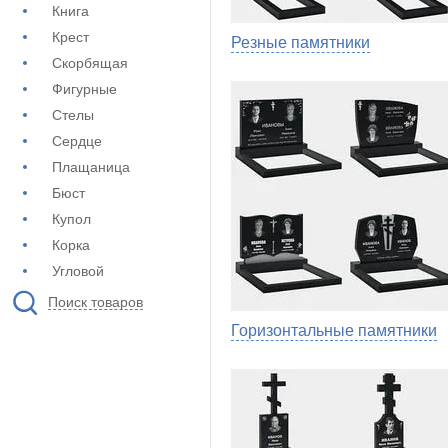
Книга
Крест
Резные памятники
Скорбящая
Фигурные
Стелы
Сердце
Плащаница
Бюст
Купол
Корка
Угловой
Поиск товаров
Горизонтальные памятники