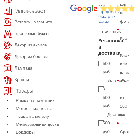
как
или
Фото на стекле
оформить
на
быстрый
заказ
фото
Вставка из гранита
и наличные
Бронзовые буквы
Крепле
Установка
Декор из акрила
и
—
доставка
Клей
Декор из бронзы
500
или
Лампада
руб.
шпильк
Кресты
Установка
Вес
3
—
Товары
500
от
Рамка на памятник
руб.
100
Могильные плиты
Доставка
гр.
Трава на могилу
500
Мемориальная доска
руб.
Срок
Бордюры