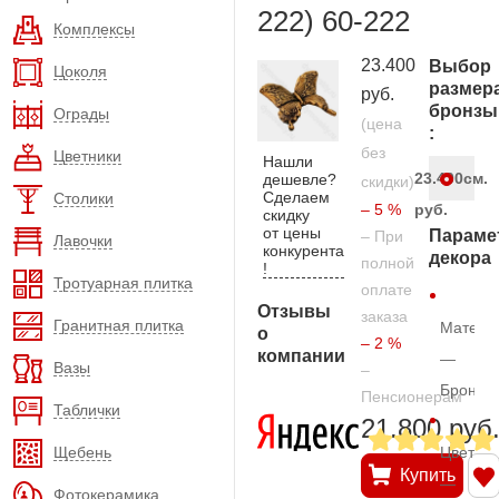
222) 60-222
Комплексы
23.400
Выбор
Цоколя
размер
руб.
бронзы
Ограды
(цена
:
без
Цветники
Нашли
23.400
см.
дешевле?
скидки)
Сделаем
Столики
– 5 %
руб.
скидку
от цены
Параме
– При
Лавочки
конкурента
декора
полной
!
Тротуарная плитка
оплате
Отзывы
заказа
Гранитная плитка
Матери
о
– 2 %
компании
—
Вазы
–
Бронза
Пенсионерам
Таблички
21.800 руб
Щебень
Цвет
Купить
—
Фотокерамика