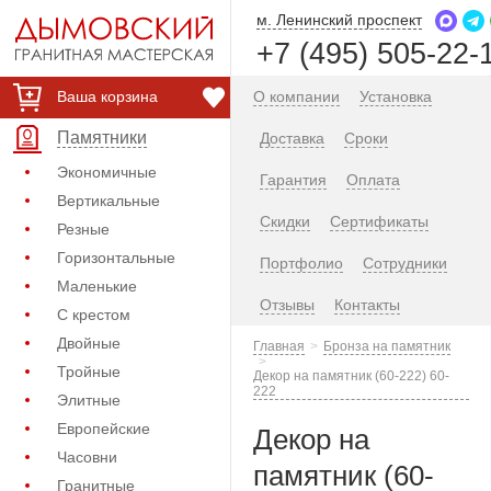
м. Ленинский проспект
+7 (495) 505-22-
Ваша корзина
О компании
Установка
Памятники
Доставка
Сроки
Экономичные
Гарантия
Оплата
Вертикальные
Скидки
Сертификаты
Резные
Горизонтальные
Портфолио
Сотрудники
Маленькие
Отзывы
Контакты
С крестом
Двойные
Главная
Бронза на памятник
Тройные
Декор на памятник (60-222) 60-
222
Элитные
Европейские
Декор на
Часовни
памятник (60-
Гранитные