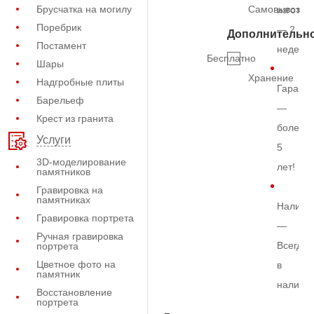
Брусчатка на могилу
Самовывоз
изготов
Поребрик
— 2
Дополнительн
Постамент
недели
Бесплатно
Шары
Хранение
Надгробные плиты
Гарант
Барельеф
—
Крест из гранита
более
Услуги
5
3D-моделирование
лет!
памятников
Гравировка на
памятниках
Наличи
Гравировка портрета
—
Ручная гравировка
Всегда
портрета
Цветное фото на
в
памятник
наличи
Восстановление
портрета