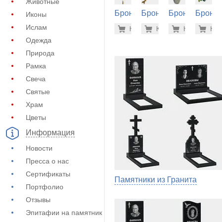
Животные
Бронза
Бронза
Бронза
Бронза
Иконы
на
на
на
на
31.800 р
9.1
Ислам
Купить
Купить
-7%
Купить
-7%
Куп
-7
памятник
памятник
памятник
памятн
Одежда
(60-568)
(60-256)
(60-366)
(60-262
Природа
Рамка
Свеча
Святые
Храм
Цветы
Информация
Новости
Пресса о нас
Сертификаты
Памятники из Гранита
Портфолио
Отзывы
Эпитафии на памятник