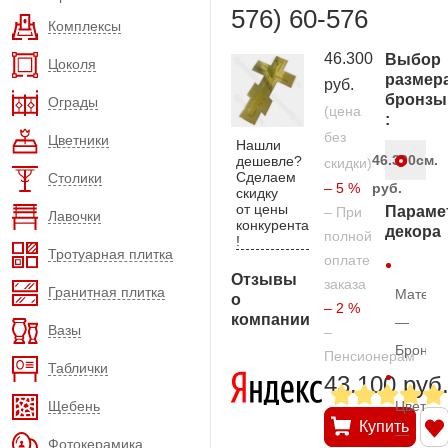
576) 60-576
Комплексы
46.300
Выбор
Цоколя
размер
руб.
бронзы
Ограды
(цена
:
без
Цветники
Нашли
46.300
см.
дешевле?
скидки)
Сделаем
Столики
– 5 %
руб.
скидку
от цены
Параме
– При
Лавочки
конкурента
декора
полной
!
Тротуарная плитка
оплате
Отзывы
заказа
Гранитная плитка
Матери
о
– 2 %
компании
—
Вазы
–
Бронза
Пенсионерам
Таблички
43.100 руб
Щебень
Цвет
Купить
—
Фотокерамика