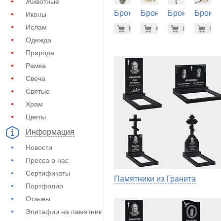
Животные
Бронза
Бронза
Бронза
Бронза
Иконы
на
на
на
на
59.600 р
61.
Ислам
Купить
Купить
-7%
Купить
-7%
Куп
-7
памятник
памятник
памятник
памятн
Одежда
(60-342)
(60-228)
(60-100)
(60-240
Природа
Рамка
Свеча
Святые
Храм
Цветы
Информация
Новости
Пресса о нас
Сертификаты
Памятники из Гранита
Портфолио
Отзывы
Эпитафии на памятник