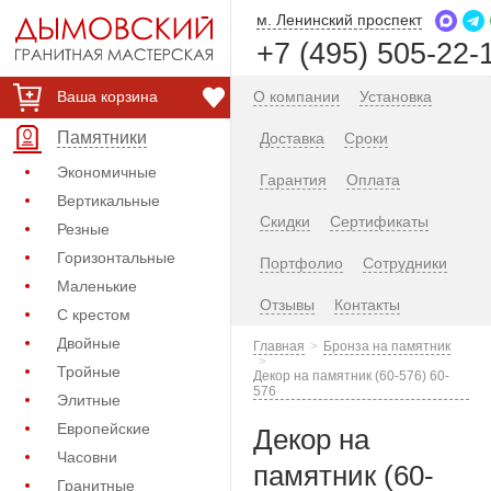
м. Ленинский проспект
+7 (495) 505-22-
Ваша корзина
О компании
Установка
Памятники
Доставка
Сроки
Экономичные
Гарантия
Оплата
Вертикальные
Скидки
Сертификаты
Резные
Горизонтальные
Портфолио
Сотрудники
Маленькие
Отзывы
Контакты
С крестом
Двойные
Главная
Бронза на памятник
Тройные
Декор на памятник (60-576) 60-
576
Элитные
Европейские
Декор на
Часовни
памятник (60-
Гранитные