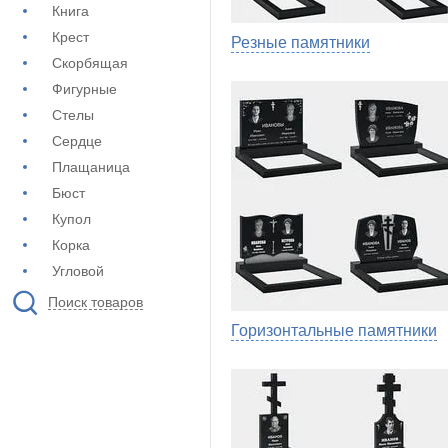
Книга
Крест
Резные памятники
Скорбящая
Фигурные
Стелы
Сердце
Плащаница
Бюст
Купол
Корка
Угловой
Поиск товаров
Горизонтальные памятники