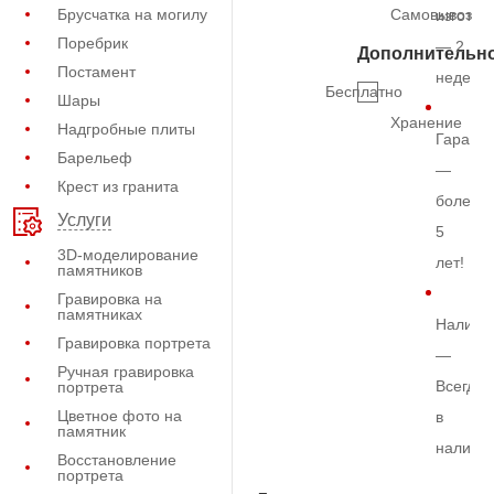
Брусчатка на могилу
Самовывоз
изготов
Поребрик
— 2
Дополнительн
Постамент
недели
Бесплатно
Шары
Хранение
Надгробные плиты
Гарант
Барельеф
—
Крест из гранита
более
Услуги
5
3D-моделирование
лет!
памятников
Гравировка на
памятниках
Наличи
Гравировка портрета
—
Ручная гравировка
Всегда
портрета
Цветное фото на
в
памятник
наличи
Восстановление
портрета