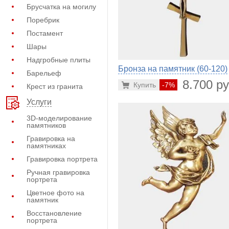
Брусчатка на могилу
Поребрик
Постамент
Шары
Надгробные плиты
Бронза на памятник (60-120)
Барельеф
8.700 ру
Купить
-7%
Крест из гранита
Услуги
3D-моделирование
памятников
Гравировка на
памятниках
Гравировка портрета
Ручная гравировка
портрета
Цветное фото на
памятник
Восстановление
портрета