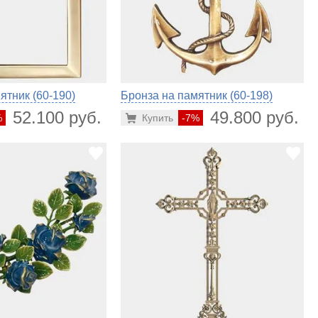
ятник (60-190)
Бронза на памятник (60-198)
52.100 руб.
49.800 руб.
%
Купить
-7%