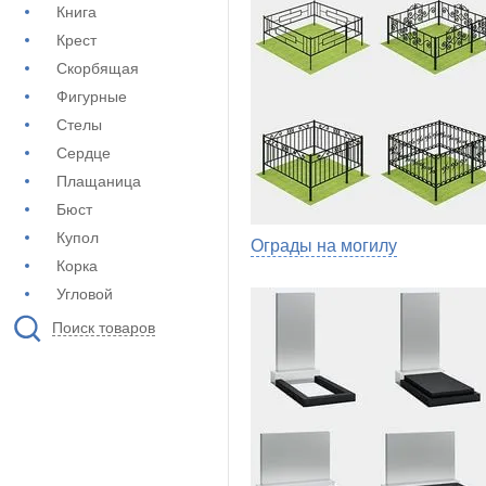
Книга
Крест
Скорбящая
Фигурные
Стелы
Сердце
Плащаница
Бюст
Купол
Ограды на могилу
Корка
Угловой
Поиск товаров