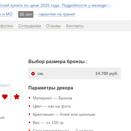
 Успей купить по цене 2025 года. Подробности у менеджера!
ы и МО
-
гарантия на гранит
35 лет
тфолио
Сотрудники
Отзывы
Контакты
Выбор размера бронзы :
см.
14.700 руб.
кидки)
Параметры декора
Материал — Бронза
Цвет — как на фото
Крепления — Клей или шпильки
ные
Вес — от 100 гр.
Срок изготовления — 2 недели