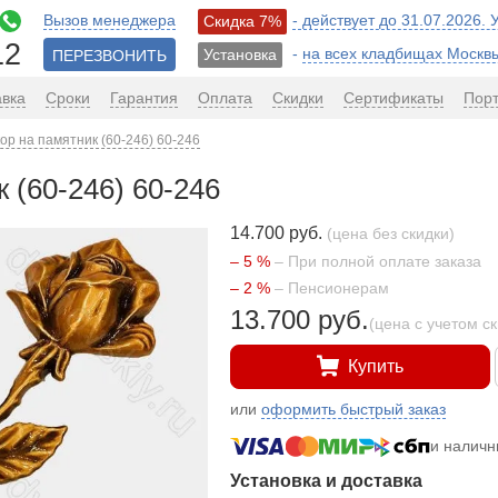
Вызов менеджера
- действует до 31.07.2026.
Скидка 7%
12
-
на всех кладбищах Москв
Установка
ПЕРЕЗВОНИТЬ
авка
Сроки
Гарантия
Оплата
Скидки
Сертификаты
Пор
ор на памятник (60-246) 60-246
 (60-246) 60-246
14.700 руб.
(цена без скидки)
– 5 %
– При полной оплате заказа
– 2 %
– Пенсионерам
13.700 руб.
(цена с учетом с
Купить
или
оформить быстрый заказ
и налич
Установка и доставка