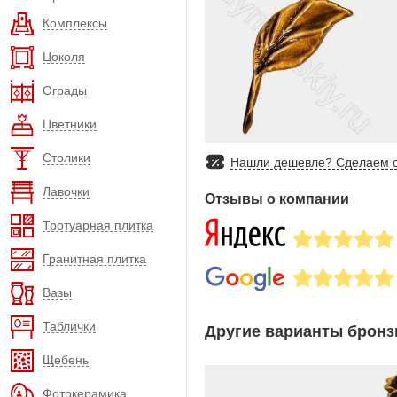
Комплексы
Цоколя
Ограды
Цветники
Столики
Нашли дешевле? Сделаем с
Лавочки
Отзывы о компании
Тротуарная плитка
Гранитная плитка
Вазы
Таблички
Другие варианты бронз
Щебень
Фотокерамика