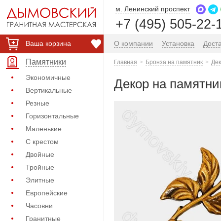
м. Ленинский проспект
+7 (495) 505-22-
Ваша корзина
О компании
Установка
Дост
Памятники
Главная
Бронза на памятник
Дек
Экономичные
Декор на памятник
Вертикальные
Резные
Горизонтальные
Маленькие
С крестом
Двойные
Тройные
Элитные
Европейские
Часовни
Гранитные