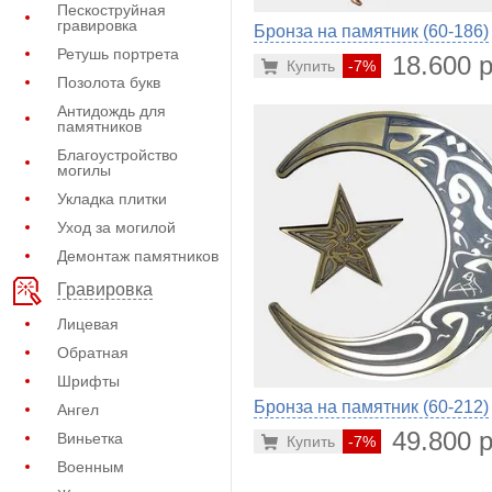
Пескоструйная
гравировка
Бронза на памятник (60-186)
Ретушь портрета
18.600 р
Купить
-7%
Позолота букв
Антидождь для
памятников
Благоустройство
могилы
Укладка плитки
Уход за могилой
Демонтаж памятников
Гравировка
Лицевая
Обратная
Шрифты
Бронза на памятник (60-212)
Ангел
49.800 р
Виньетка
Купить
-7%
Военным