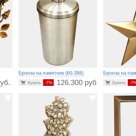
Бронза на памятник (60-388)
Бронза на пам
уб.
126.300 руб.
Купить
-7%
Купить
-7