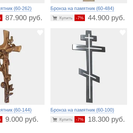
ятник (60-262)
Бронза на памятник (60-484)
87.900 руб.
44.900 руб.
%
Купить
-7%
ятник (60-144)
Бронза на памятник (60-100)
9.000 руб.
18.300 руб.
%
Купить
-7%