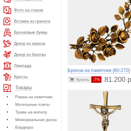
Фото на стекле
Вставка из гранита
Бронзовые буквы
Декор из акрила
Декор из бронзы
Лампада
Бронза на памятник (60-270)
Кресты
81.200 р
Купить
-7%
Товары
Рамка на памятник
Могильные плиты
Трава на могилу
Мемориальная доска
Бордюры