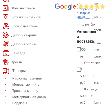
как
или
Фото на стекле
оформить
на
быстрый
заказ
фото
Вставка из гранита
и наличные
Бронзовые буквы
Крепле
Установка
Декор из акрила
и
—
доставка
Клей
Декор из бронзы
500
или
Лампада
руб.
шпильк
Кресты
Установка
Вес
3
—
Товары
500
от
Рамка на памятник
руб.
100
Могильные плиты
Доставка
гр.
Трава на могилу
500
Мемориальная доска
руб.
Срок
Бордюры