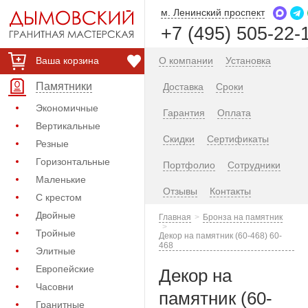
м. Ленинский проспект
+7 (495) 505-22-
Ваша корзина
О компании
Установка
Памятники
Доставка
Сроки
Экономичные
Гарантия
Оплата
Вертикальные
Скидки
Сертификаты
Резные
Горизонтальные
Портфолио
Сотрудники
Маленькие
Отзывы
Контакты
С крестом
Двойные
Главная
Бронза на памятник
Тройные
Декор на памятник (60-468) 60-
468
Элитные
Европейские
Декор на
Часовни
памятник (60-
Гранитные