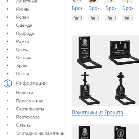
Животные
Бронза
Бронза
Бронза
Бронза
Иконы
на
на
на
на
33.900 р
89.
Ислам
Купить
Купить
-7%
Купить
-7%
Куп
-7
памятник
памятник
памятник
памятн
Одежда
(60-210)
(60-278)
(60-106)
(60-284
Природа
Рамка
Свеча
Святые
Храм
Цветы
Информация
Новости
Пресса о нас
Сертификаты
Памятники из Гранита
Портфолио
Отзывы
Эпитафии на памятник