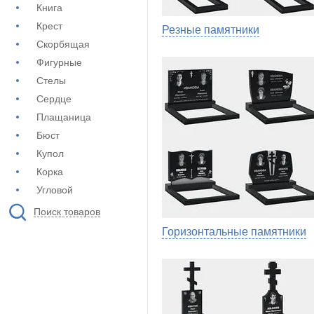
Книга
Крест
Резные памятники
Скорбящая
Фигурные
Стелы
Сердце
Плащаница
Бюст
Купол
Корка
Угловой
Поиск товаров
Горизонтальные памятники