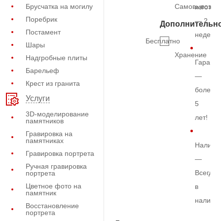
Брусчатка на могилу
Самовывоз
изготов
Поребрик
— 2
Дополнительн
Постамент
недели
Бесплатно
Шары
Хранение
Надгробные плиты
Гарант
Барельеф
—
Крест из гранита
более
Услуги
5
3D-моделирование
лет!
памятников
Гравировка на
памятниках
Наличи
Гравировка портрета
—
Ручная гравировка
Всегда
портрета
Цветное фото на
в
памятник
наличи
Восстановление
портрета