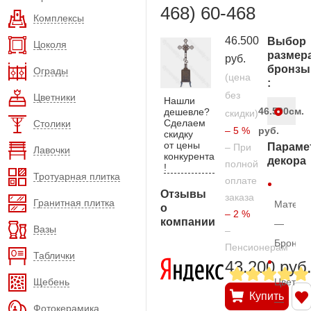
468) 60-468
Комплексы
46.500
Выбор
Цоколя
размер
руб.
бронзы
Ограды
(цена
:
без
Цветники
Нашли
46.500
см.
дешевле?
скидки)
Сделаем
Столики
– 5 %
руб.
скидку
от цены
Параме
– При
Лавочки
конкурента
декора
полной
!
Тротуарная плитка
оплате
Отзывы
заказа
Гранитная плитка
Матери
о
– 2 %
компании
—
Вазы
–
Бронза
Пенсионерам
Таблички
43.200 руб
Щебень
Цвет
Купить
—
Фотокерамика