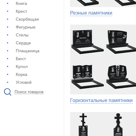
Книга
Крест
Резные памятники
Скорбящая
Фигурные
Стелы
Сердце
Плащаница
Бюст
Купол
Корка
Угловой
Поиск товаров
Горизонтальные памятники