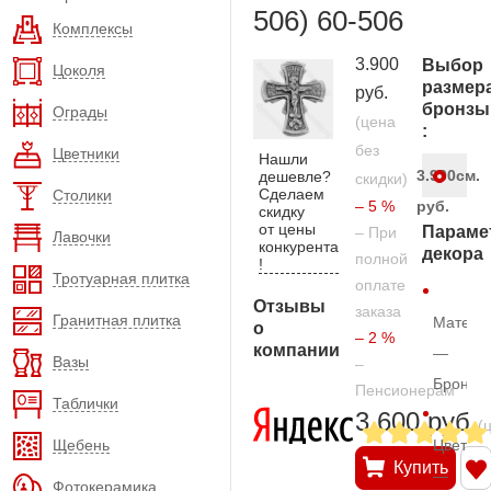
506) 60-506
Комплексы
3.900
Выбор
Цоколя
размер
руб.
бронзы
Ограды
(цена
:
без
Цветники
Нашли
3.900
см.
дешевле?
скидки)
Сделаем
Столики
– 5 %
руб.
скидку
от цены
Параме
– При
Лавочки
конкурента
декора
полной
!
Тротуарная плитка
оплате
Отзывы
заказа
Гранитная плитка
Матери
о
– 2 %
компании
—
Вазы
–
Бронза
Пенсионерам
Таблички
3.600 руб.
(
Щебень
Цвет
Купить
—
Фотокерамика