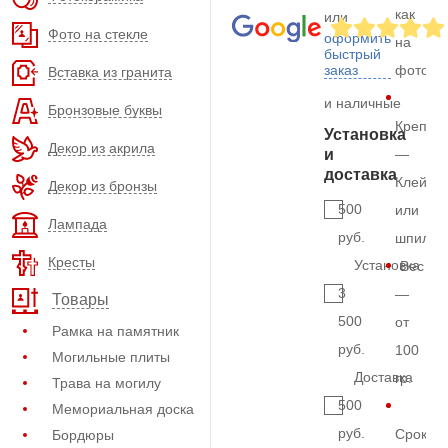
как
или
Фото на стекле
оформить
на
быстрый
заказ
фото
Вставка из гранита
и наличные
Бронзовые буквы
Крепле
Установка
Декор из акрила
и
—
доставка
Клей
Декор из бронзы
500
или
Лампада
руб.
шпильк
Кресты
Установка
Вес
3
—
Товары
500
от
Рамка на памятник
руб.
100
Могильные плиты
Доставка
гр.
Трава на могилу
500
Мемориальная доска
руб.
Срок
Бордюры