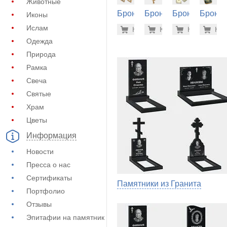
Животные
Бронза
Бронза
Бронза
Бронза
Иконы
на
на
на
на
74.500 р
43.
Ислам
Купить
Купить
-7%
Купить
-7%
Куп
-7
памятник
памятник
памятник
памятн
Одежда
(60-196)
(60-550)
(60-232)
(60-338
Природа
Рамка
Свеча
Святые
Храм
Цветы
Информация
Новости
Пресса о нас
Сертификаты
Памятники из Гранита
Портфолио
Отзывы
Эпитафии на памятник