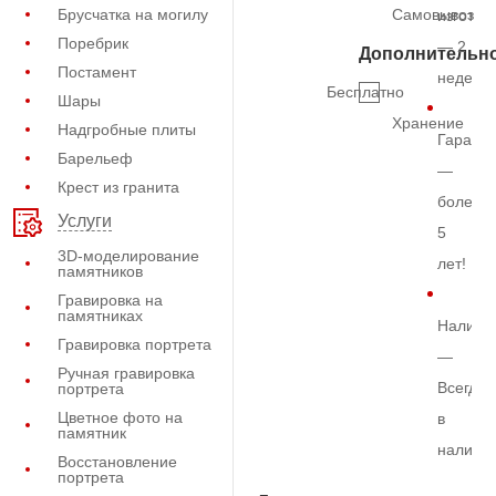
Брусчатка на могилу
Самовывоз
изготов
Поребрик
— 2
Дополнительн
Постамент
недели
Бесплатно
Шары
Хранение
Надгробные плиты
Гарант
Барельеф
—
Крест из гранита
более
Услуги
5
3D-моделирование
лет!
памятников
Гравировка на
памятниках
Наличи
Гравировка портрета
—
Ручная гравировка
Всегда
портрета
Цветное фото на
в
памятник
наличи
Восстановление
портрета