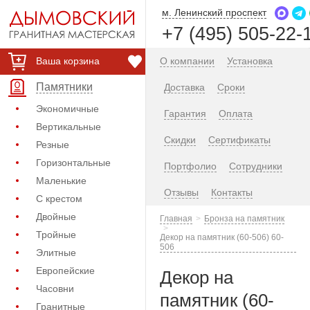
м. Ленинский проспект
+7 (495) 505-22-
Ваша корзина
О компании
Установка
Памятники
Доставка
Сроки
Экономичные
Гарантия
Оплата
Вертикальные
Скидки
Сертификаты
Резные
Горизонтальные
Портфолио
Сотрудники
Маленькие
Отзывы
Контакты
С крестом
Двойные
Главная
Бронза на памятник
Тройные
Декор на памятник (60-506) 60-
506
Элитные
Европейские
Декор на
Часовни
памятник (60-
Гранитные