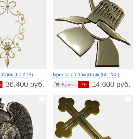
ятник (60-418)
Бронза на памятник (60-230)
36.400 руб.
14.600 руб.
%
Купить
-7%