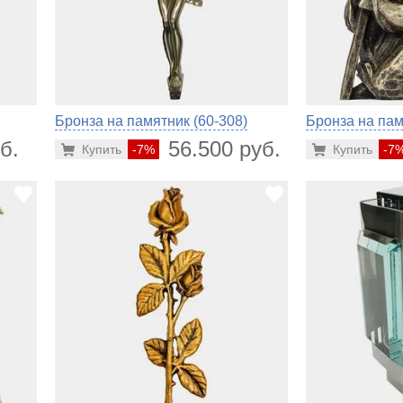
Бронза на памятник (60-308)
Бронза на пам
б.
56.500 руб.
Купить
-7%
Купить
-7