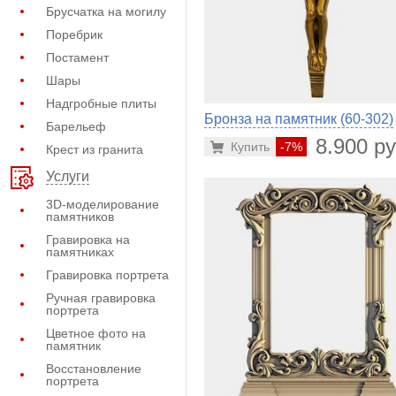
Брусчатка на могилу
Поребрик
Постамент
Шары
Надгробные плиты
Бронза на памятник (60-302)
Барельеф
8.900 ру
Купить
-7%
Крест из гранита
Услуги
3D-моделирование
памятников
Гравировка на
памятниках
Гравировка портрета
Ручная гравировка
портрета
Цветное фото на
памятник
Восстановление
портрета