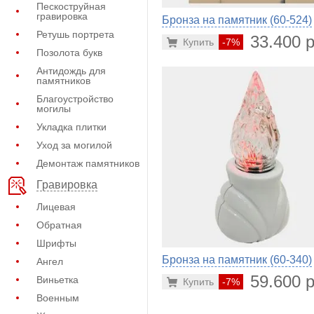
Пескоструйная
гравировка
Бронза на памятник (60-524)
Ретушь портрета
33.400 р
Купить
-7%
Позолота букв
Антидождь для
памятников
Благоустройство
могилы
Укладка плитки
Уход за могилой
Демонтаж памятников
Гравировка
Лицевая
Обратная
Шрифты
Бронза на памятник (60-340)
Ангел
59.600 р
Виньетка
Купить
-7%
Военным