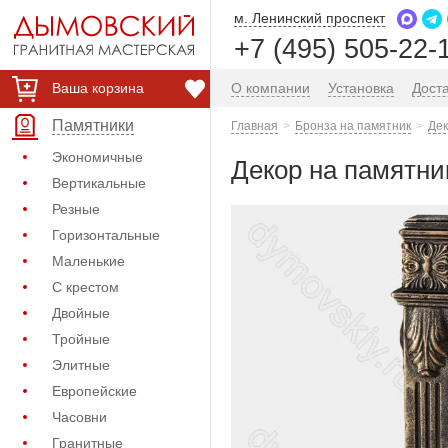
м. Ленинский проспект
+7 (495) 505-22-
Ваша корзина
О компании
Установка
Дост
Памятники
Главная
Бронза на памятник
Дек
Экономичные
Декор на памятник
Вертикальные
Резные
Горизонтальные
Маленькие
С крестом
Двойные
Тройные
Элитные
Европейские
Часовни
Гранитные