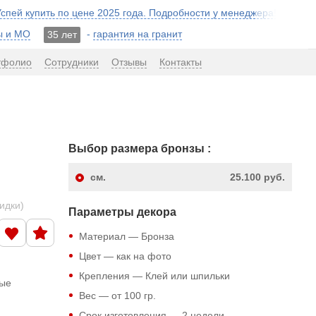
 Успей купить по цене 2025 года. Подробности у менеджера!
ы и МО
-
гарантия на гранит
35 лет
тфолио
Сотрудники
Отзывы
Контакты
Выбор размера бронзы :
см.
25.100 руб.
кидки)
Параметры декора
Материал — Бронза
Цвет — как на фото
Крепления — Клей или шпильки
ные
Вес — от 100 гр.
Срок изготовления — 2 недели