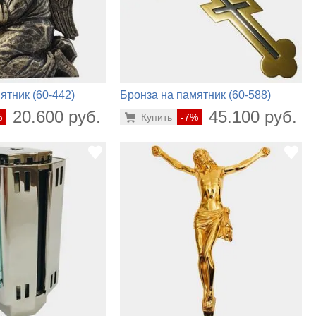
ятник (60-442)
Бронза на памятник (60-588)
20.600 руб.
45.100 руб.
%
Купить
-7%