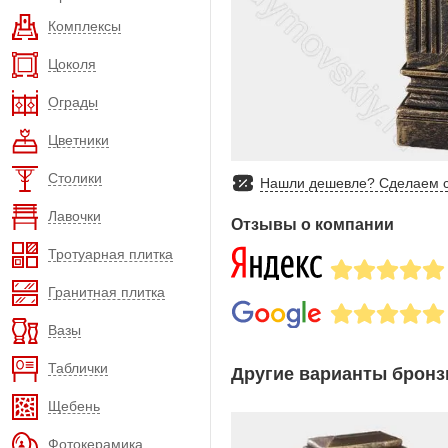
Комплексы
Цоколя
Ограды
Цветники
Столики
Нашли дешевле? Сделаем с
Лавочки
Отзывы о компании
Тротуарная плитка
Гранитная плитка
Вазы
Таблички
Другие варианты бронз
Щебень
Фотокерамика