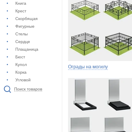
Книга
Крест
Скорбящая
Фигурные
Стелы
Сердце
Плащаница
Бюст
Купол
Ограды на могилу
Корка
Угловой
Поиск товаров