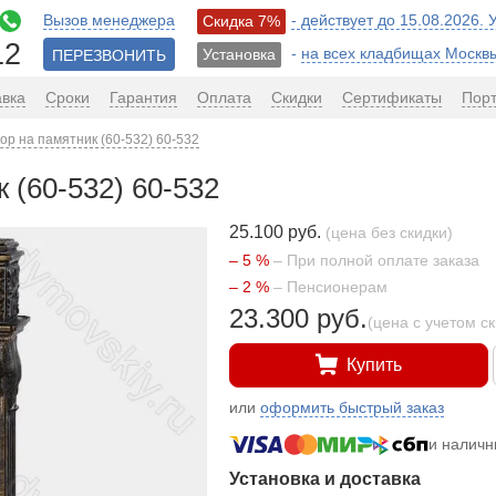
Вызов менеджера
- действует до 15.08.2026.
Скидка 7%
12
-
на всех кладбищах Москв
Установка
ПЕРЕЗВОНИТЬ
авка
Сроки
Гарантия
Оплата
Скидки
Сертификаты
Пор
ор на памятник (60-532) 60-532
 (60-532) 60-532
25.100 руб.
(цена без скидки)
– 5 %
– При полной оплате заказа
– 2 %
– Пенсионерам
23.300 руб.
(цена с учетом с
Купить
или
оформить быстрый заказ
и налич
Установка и доставка