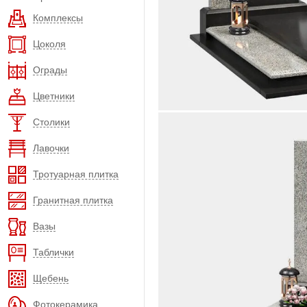
Комплексы
Цоколя
Ограды
Цветники
Столики
Лавочки
Тротуарная плитка
Гранитная плитка
Вазы
Таблички
Щебень
Фотокерамика