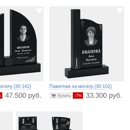
огилу (30-142)
Памятник на могилу (30-102)
47.500 руб.
33.300 руб.
%
Купить
-7%