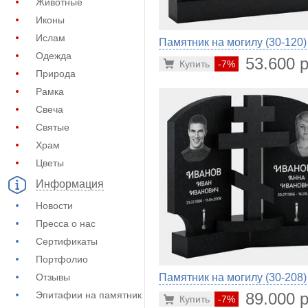
Животные
Иконы
Ислам
Памятник на могилу (30-120)
Одежда
53.600 р
Купить
-7%
Природа
Рамка
Свеча
Святые
Храм
Цветы
Информация
Новости
Пресса о нас
Сертификаты
Портфолио
Памятник на могилу (30-208)
Отзывы
89.000 р
Эпитафии на памятник
Купить
-7%