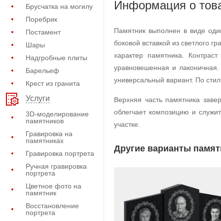
Информация о тов
Брусчатка на могилу
Поребрик
Памятник выполнен в виде оди
Постамент
боковой вставкой из светлого г
Шары
характер памятника. Контраст
Надгробные плиты
уравновешенная и лаконичная.
Барельеф
универсальный вариант. По сти
Крест из гранита
Услуги
Верхняя часть памятника завер
облегчает композицию и служи
3D-моделирование
памятников
участке.
Гравировка на
памятниках
Другие варианты памят
Гравировка портрета
Ручная гравировка
портрета
Цветное фото на
памятник
Восстановление
портрета