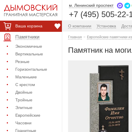
м. Ленинский проспект
+7 (495) 505-22-
Ваша корзина
О компании
Установка
Дост
Памятники
Главная
Европейские памятники из
Экономичные
Памятник на моги
Вертикальные
Резные
Горизонтальные
Маленькие
С крестом
Двойные
Тройные
Элитные
Европейские
Часовни
Гранитные