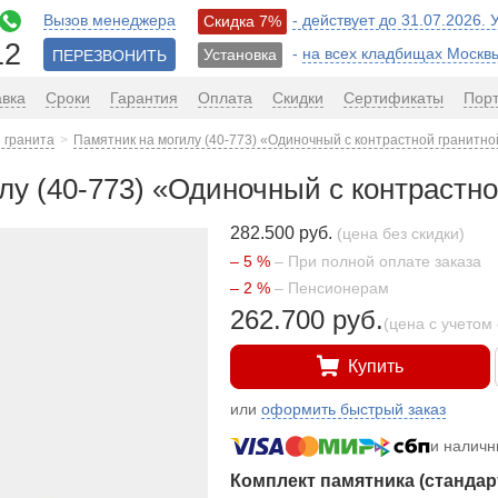
Вызов менеджера
- действует до 31.07.2026.
Скидка 7%
12
-
на всех кладбищах Москв
Установка
ПЕРЕЗВОНИТЬ
авка
Сроки
Гарантия
Оплата
Скидки
Сертификаты
Пор
 гранита
Памятник на могилу (40-773) «Одиночный с контрастной гранитно
лу (40-773) «Одиночный с контрастно
282.500 руб.
(цена без скидки)
– 5 %
– При полной оплате заказа
– 2 %
– Пенсионерам
262.700 руб.
(цена с учетом 
Купить
или
оформить быстрый заказ
и налич
Комплект памятника (стандар