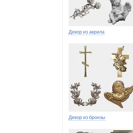
Декор из акрила
Декор из бронзы