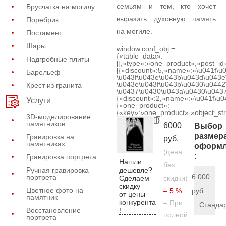
семьям и тем, кто хочет
Брусчатка на могилу
выразить духовную память
Поребрик
на могиле.
Постамент
Шары
window.conf_obj =
{«table_data»:
Надгробные плиты
[],»type»:»one_product»,»post_id
[{«discount»:5,»name»:»\u041f\u
Барельеф
\u043f\u043e\u043b\u043d\u043e
\u043e\u043f\u043b\u0430\u0442
Крест из гранита
\u0437\u0430\u043a\u0430\u0437
{«discount»:2,»name»:»\u041f\u
Услуги
{«one_product»:
{«key»:»one_product»,»object_str
3D-моделирование
[]};
памятников
6000
Выбор
размер
Гравировка на
руб.
памятниках
оформл
(цена
:
Гравировка портрета
Нашли
без
дешевле?
Ручная гравировка
6.000
портрета
Сделаем
скидки)
скидку
Цветное фото на
– 5 %
руб.
от цены
памятник
конкурента
– При
Станда
!
Восстановление
полной
портрета