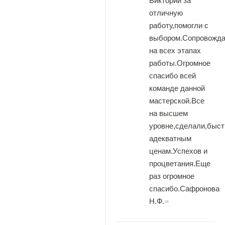
Виктории за
отличную
работу,помогли с
выбором.Сопровожд
на всех этапах
работы.Огромное
спасибо всей
команде данной
мастерской.Все
на высшем
уровне,сделали,быст
адекватным
ценам.Успехов и
процветания.Еще
раз огромное
спасибо.Сафронова
Н.Ф.