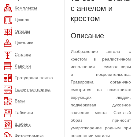
с ангелом и
Комплексы
крестом
Цоколя
Ограды
Описание
Цветники
Изображение ангела с
Столики
крестом в реалистичном
Лавочки
исполнении — символ веры
и покровительства.
Тротуарная плитка
Гравировка органично
Гранитная плитка
смотрится на памятниках
верующих людей,
Вазы
подчёркивая духовное
Таблички
значение места. Светлый
образ приносит
Щебень
умиротворение родным при
посещении могилы.
Фотокерамика