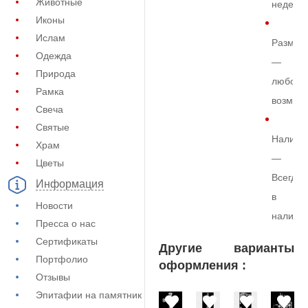
Животные
недели
Иконы
Ислам
Размер
Одежда
—
Природа
любой
Рамка
возмож
Свеча
Святые
Наличи
Храм
—
Цветы
Всегда
Информация
в
Новости
наличи
Пресса о нас
Сертификаты
Другие варианты
Портфолио
оформления :
Отзывы
Эпитафии на памятник