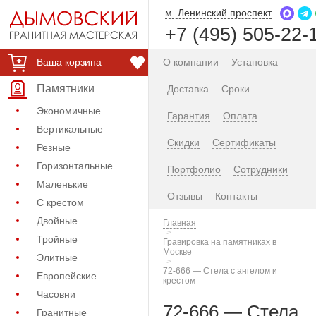
м. Ленинский проспект
+7 (495) 505-22-
Ваша корзина
О компании
Установка
Памятники
Доставка
Сроки
Экономичные
Гарантия
Оплата
Вертикальные
Скидки
Сертификаты
Резные
Горизонтальные
Портфолио
Сотрудники
Маленькие
Отзывы
Контакты
С крестом
Двойные
Главная
Тройные
Гравировка на памятниках в
Москве
Элитные
72-666 — Стела с ангелом и
Европейские
крестом
Часовни
72-666 — Стела
Гранитные