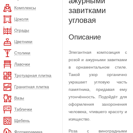
ажурными
Комплексы
завитками
угловая
Цоколя
Ограды
Описание
Цветники
Элегантная композиция с
Столики
розой и ажурными завитками
Лавочки
в орнаментальном стиле.
Такой узор органично
Тротуарная плитка
украшает угловую часть
Гранитная плитка
памятника, придавая ему
утончённость. Подойдёт для
Вазы
оформления захоронения
Таблички
человека, чтившего красоту и
изящество.
Щебень
Роза с виноградными
Фотокерамика