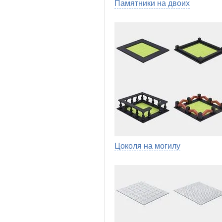
Памятники на двоих
Цоколя на могилу