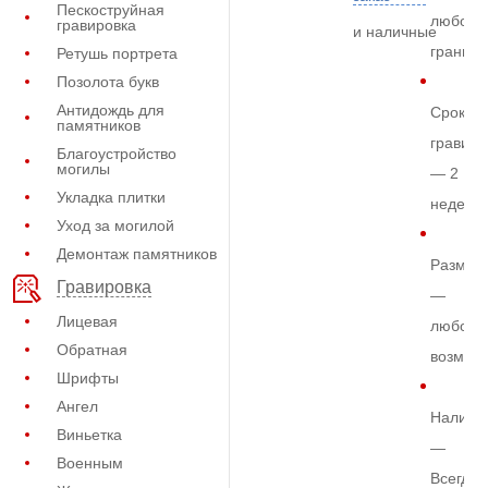
Пескоструйная
любом
гравировка
и наличные
граните
Ретушь портрета
Позолота букв
Антидождь для
Срок
памятников
гравиро
Благоустройство
могилы
— 2
Укладка плитки
недели
Уход за могилой
Демонтаж памятников
Размер
Гравировка
—
Лицевая
любой
Обратная
возмож
Шрифты
Ангел
Наличи
Виньетка
—
Военным
Всегда