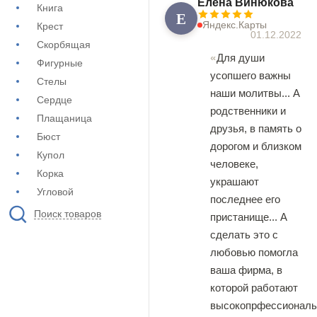
Елена Винюкова
Книга
Е
Яндекс.Карты
Крест
01.12.2022
Скорбящая
Для души
Фигурные
усопшего важны
Стелы
наши молитвы... А
Сердце
родственники и
Плащаница
друзья, в память о
Бюст
дорогом и близком
Купол
человеке,
Корка
украшают
Угловой
последнее его
Поиск товаров
пристанище... А
сделать это с
любовью помогла
ваша фирма, в
которой работают
высокопрфессионал