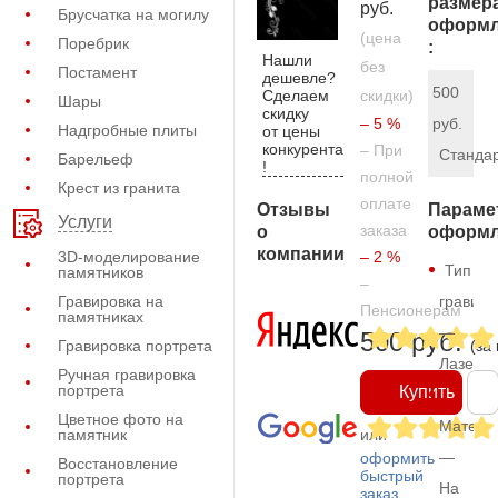
размер
руб.
Брусчатка на могилу
оформл
(цена
Поребрик
:
Нашли
без
Постамент
дешевле?
500
Сделаем
скидки)
Шары
скидку
– 5 %
руб.
Надгробные плиты
от цены
конкурента
– При
Станда
Барельеф
!
полной
Крест из гранита
оплате
Отзывы
Параме
Услуги
заказа
о
оформл
компании
3D-моделирование
– 2 %
Тип
памятников
–
Гравировка на
гравиро
Пенсионерам
памятниках
—
500 руб.
Гравировка портрета
(за
Лазерн
Ручная гравировка
портрета
Купить
Цветное фото на
Матери
памятник
или
—
оформить
Восстановление
быстрый
портрета
На
заказ