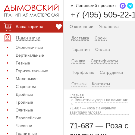
м. Ленинский проспект
+7 (495) 505-22-
Ваша корзина
О компании
Установка
Памятники
Доставка
Сроки
Экономичные
Гарантия
Оплата
Вертикальные
Скидки
Сертификаты
Резные
Горизонтальные
Портфолио
Сотрудники
Маленькие
Отзывы
Контакты
С крестом
Двойные
Главная
Виньетки и узоры на памятник
Тройные
71-687 — Роза с ажурными
Элитные
завитками угловая
Европейские
71-687 — Роза с
Часовни
Гранитные