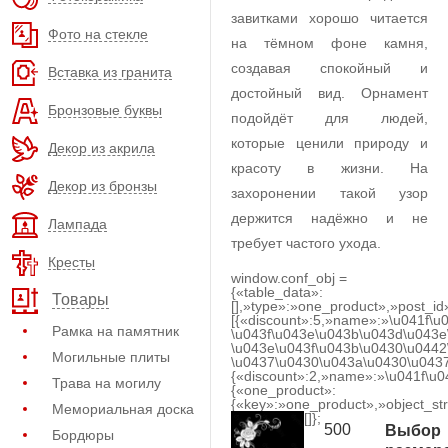
завитками хорошо читается
Фото на стекле
на тёмном фоне камня,
создавая спокойный и
Вставка из гранита
достойный вид. Орнамент
Бронзовые буквы
подойдёт для людей,
которые ценили природу и
Декор из акрила
красоту в жизни. На
Декор из бронзы
захоронении такой узор
держится надёжно и не
Лампада
требует частого ухода.
Кресты
window.conf_obj =
{«table_data»:
Товары
[],»type»:»one_product»,»post_id
[{«discount»:5,»name»:»\u041f\u
Рамка на памятник
\u043f\u043e\u043b\u043d\u043e
\u043e\u043f\u043b\u0430\u0442
Могильные плиты
\u0437\u0430\u043a\u0430\u0437
{«discount»:2,»name»:»\u041f\u
Трава на могилу
{«one_product»:
{«key»:»one_product»,»object_str
Мемориальная доска
[]};
500
Выбор
Бордюры