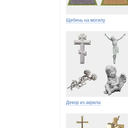
Щебень на могилу
Декор из акрила