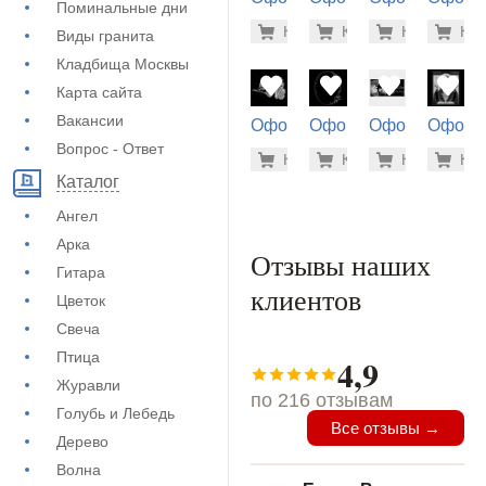
Поминальные дни
на памятник
на памятник
на памятник
на пам
1.900 ру
1.9
Купить
Купить
-7%
Купить
-7%
Куп
-7
Виды гранита
(71-552)
(71-791)
(71-904)
(73-116
Кладбища Москвы
Карта сайта
Вакансии
Оформление
Оформление
Оформление
Оформ
на памятник
на памятник
на памятник
на пам
Вопрос - Ответ
500 руб
900
Купить
Купить
-7%
Купить
-7%
Куп
-7
(71-428)
(71-850)
(73-108)
(73-456
Каталог
Ангел
Арка
Отзывы наших
Гитара
клиентов
Цветок
Свеча
Птица
4,9
Журавли
по 216 отзывам
Голубь и Лебедь
Все отзывы →
Дерево
Волна