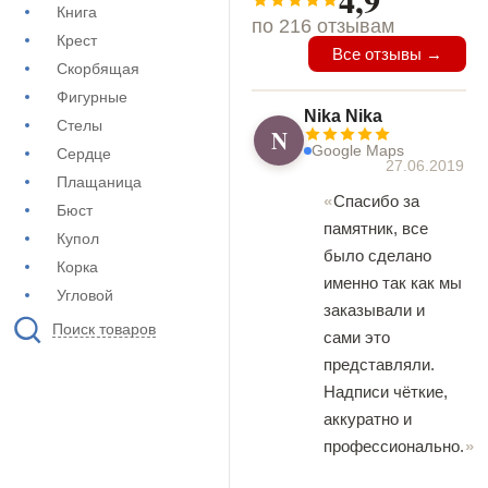
4,9
Книга
по 216 отзывам
Крест
Все отзывы →
Скорбящая
Фигурные
Nika Nika
Стелы
N
Google Maps
Сердце
27.06.2019
Плащаница
Спасибо за
Бюст
памятник, все
Купол
было сделано
Корка
именно так как мы
Угловой
заказывали и
Поиск товаров
сами это
представляли.
Надписи чёткие,
аккуратно и
профессионально.