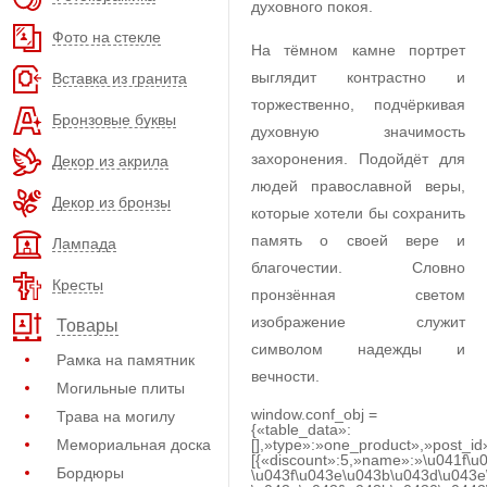
духовного покоя.
Фото на стекле
На тёмном камне портрет
выглядит контрастно и
Вставка из гранита
торжественно, подчёркивая
Бронзовые буквы
духовную значимость
захоронения. Подойдёт для
Декор из акрила
людей православной веры,
Декор из бронзы
которые хотели бы сохранить
память о своей вере и
Лампада
благочестии. Словно
Кресты
пронзённая светом
изображение служит
Товары
символом надежды и
Рамка на памятник
вечности.
Могильные плиты
window.conf_obj =
Трава на могилу
{«table_data»:
Мемориальная доска
[],»type»:»one_product»,»post_id
[{«discount»:5,»name»:»\u041f\u
Бордюры
\u043f\u043e\u043b\u043d\u043e