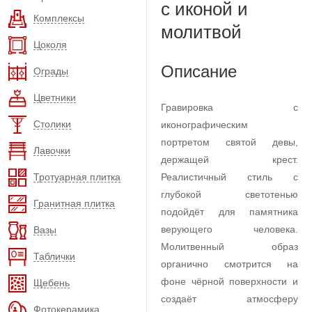
с иконой и
Комплексы
молитвой
Цоколя
Описание
Ограды
Цветники
Гравировка с
Столики
иконографическим
портретом святой девы,
Лавочки
держащей крест.
Тротуарная плитка
Реалистичный стиль с
глубокой светотенью
Гранитная плитка
подойдёт для памятника
верующего человека.
Вазы
Молитвенный образ
Таблички
органично смотрится на
фоне чёрной поверхности и
Щебень
создаёт атмосферу
Фотокерамика