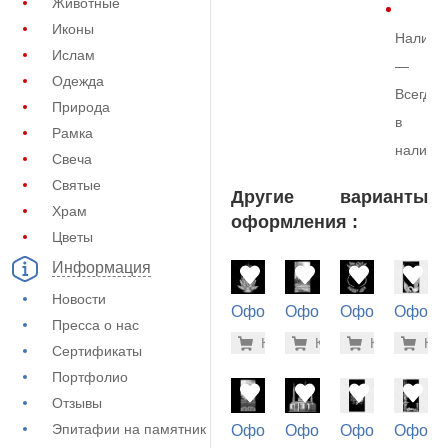
Животные
Иконы
Наличи
Ислам
—
Одежда
Всегда
Природа
в
Рамка
наличи
Свеча
Святые
Другие варианты
Храм
оформления :
Цветы
Информация
Новости
Оформление
Оформление
Оформление
Оформ
Пресса о нас
на памятник
на памятник
на памятник
на пам
500 руб
1.9
Купить
Купить
-7%
Купить
-7%
Куп
-7
(71-108)
(71-242)
(71-804)
(72-856
Сертификаты
Портфолио
Отзывы
Эпитафии на памятник
Оформление
Оформление
Оформление
Оформ