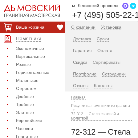
м. Ленинский проспект
+7 (495) 505-22-
Ваша корзина
О компании
Установка
Памятники
Доставка
Сроки
Экономичные
Гарантия
Оплата
Вертикальные
Скидки
Сертификаты
Резные
Горизонтальные
Портфолио
Сотрудники
Маленькие
Отзывы
Контакты
С крестом
Двойные
Главная
Тройные
Рисунки на памятники из гранита
Элитные
72-312 — Стела с иконой и
молитвой
Европейские
Часовни
72-312 — Стела
Гранитные