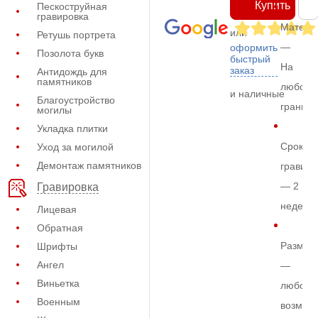
Купить
Пескоструйная
гравировка
Матери
или
Ретушь портрета
—
оформить
Позолота букв
быстрый
На
заказ
Антидождь для
памятников
любом
и наличные
Благоустройство
граните
могилы
Укладка плитки
Срок
Уход за могилой
Демонтаж памятников
гравиро
— 2
Гравировка
недели
Лицевая
Обратная
Размер
Шрифты
Ангел
—
Виньетка
любой
Военным
возмож