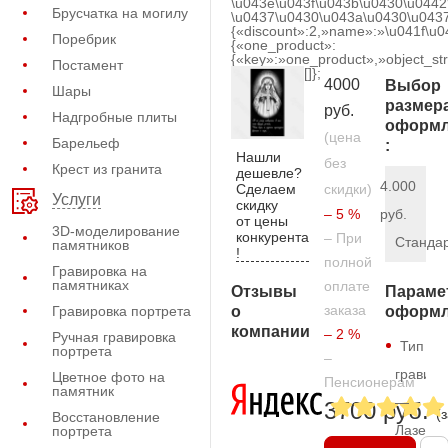
\u043e\u043f\u043b\u0430\u0442
Брусчатка на могилу
\u0437\u0430\u043a\u0430\u0437
{«discount»:2,»name»:»\u041f\u
Поребрик
{«one_product»:
{«key»:»one_product»,»object_str
Постамент
[]};
4000
Выбор
Шары
размер
руб.
Надгробные плиты
оформл
(цена
Барельеф
:
Нашли
без
Крест из гранита
дешевле?
4.000
Сделаем
скидки)
Услуги
скидку
– 5 %
руб.
от цены
3D-моделирование
конкурента
– При
Станда
памятников
!
полной
Гравировка на
памятниках
оплате
Отзывы
Параме
заказа
о
Гравировка портрета
оформл
компании
– 2 %
Ручная гравировка
Тип
портрета
–
гравиро
Цветное фото на
Пенсионерам
памятник
—
3700 руб.
(
Восстановление
Лазерн
портрета