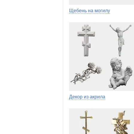
Щебень на могилу
Декор из акрила