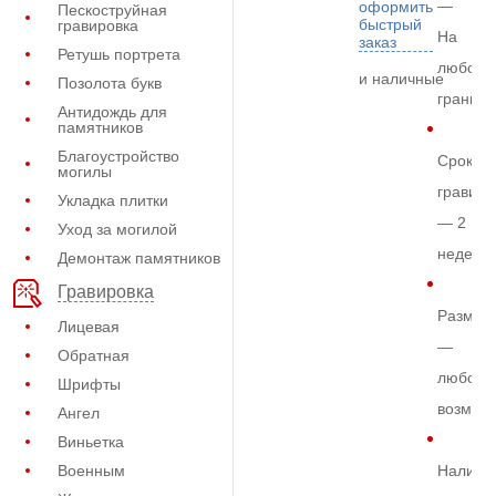
—
оформить
Пескоструйная
быстрый
гравировка
На
заказ
Ретушь портрета
любом
и наличные
Позолота букв
граните
Антидождь для
памятников
Благоустройство
Срок
могилы
гравиро
Укладка плитки
— 2
Уход за могилой
недели
Демонтаж памятников
Гравировка
Размер
Лицевая
—
Обратная
любой
Шрифты
возмож
Ангел
Виньетка
Военным
Наличи