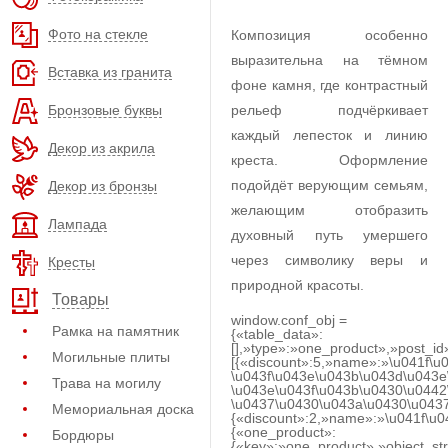
Фото на стекле
Композиция особенно
выразительна на тёмном
Вставка из гранита
фоне камня, где контрастный
Бронзовые буквы
рельеф подчёркивает
каждый лепесток и линию
Декор из акрила
креста. Оформление
подойдёт верующим семьям,
Декор из бронзы
желающим отобразить
Лампада
духовный путь умершего
через символику веры и
Кресты
природной красоты.
Товары
window.conf_obj =
Рамка на памятник
{«table_data»:
[],»type»:»one_product»,»post_id
Могильные плиты
[{«discount»:5,»name»:»\u041f\u
\u043f\u043e\u043b\u043d\u043e
Трава на могилу
\u043e\u043f\u043b\u0430\u0442
\u0437\u0430\u043a\u0430\u0437
Мемориальная доска
{«discount»:2,»name»:»\u041f\u
{«one_product»:
Бордюры
{«key»:»one_product»,»object_str