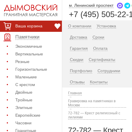
м. Ленинский проспект
+7 (495) 505-22-
Ваша корзина
О компании
Установка
Памятники
Доставка
Сроки
Экономичные
Гарантия
Оплата
Вертикальные
Скидки
Сертификаты
Резные
Горизонтальные
Портфолио
Сотрудники
Маленькие
Отзывы
Контакты
С крестом
Двойные
Главная
Тройные
Гравировка на памятниках в
Москве
Элитные
72-782 — Крест религиозный с
Европейские
лилиями
Часовни
72-782 — Крест
Гранитные