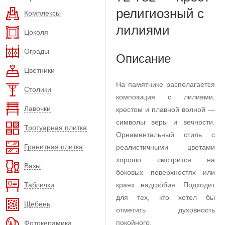
религиозный с
Комплексы
лилиями
Цоколя
Ограды
Описание
Цветники
На памятнике располагается
Столики
композиция с лилиями,
Лавочки
крестом и плавной волной —
символы веры и вечности.
Тротуарная плитка
Орнаментальный стиль с
Гранитная плитка
реалистичными цветами
хорошо смотрится на
Вазы
боковых поверхностях или
Таблички
краях надгробия. Подходит
для тех, кто хотел бы
Щебень
отметить духовность
покойного.
Фотокерамика