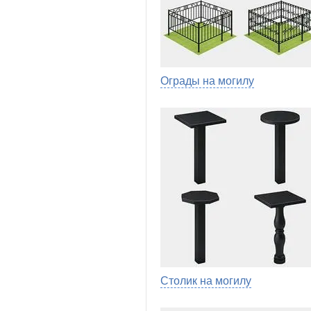
Ограды на могилу
Столик на могилу