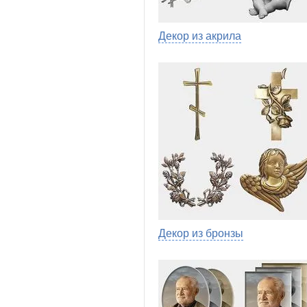
Декор из акрила
Декор из бронзы