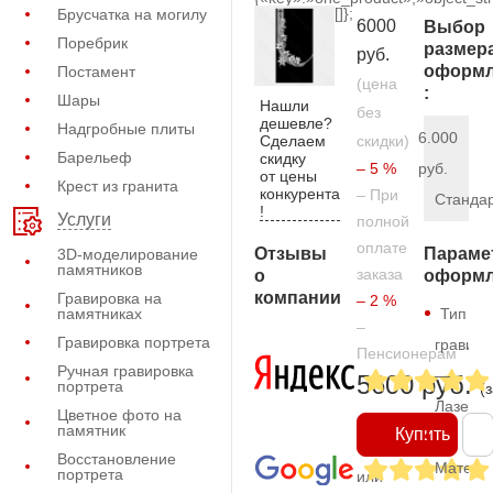
[]};
Брусчатка на могилу
6000
Выбор
Поребрик
размер
руб.
оформл
Постамент
(цена
:
Шары
Нашли
без
дешевле?
Надгробные плиты
6.000
Сделаем
скидки)
Барельеф
скидку
– 5 %
руб.
от цены
Крест из гранита
конкурента
– При
Станда
!
Услуги
полной
оплате
Отзывы
Параме
3D-моделирование
памятников
заказа
о
оформл
компании
Гравировка на
– 2 %
памятниках
Тип
–
Гравировка портрета
гравиро
Пенсионерам
Ручная гравировка
—
5600 руб.
портрета
(
Лазерн
Цветное фото на
памятник
Купить
Восстановление
Матери
портрета
или