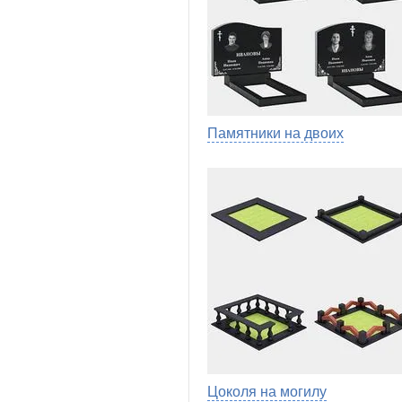
Памятники на двоих
Цоколя на могилу