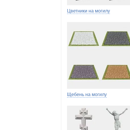
Цветники на могилу
Щебень на могилу