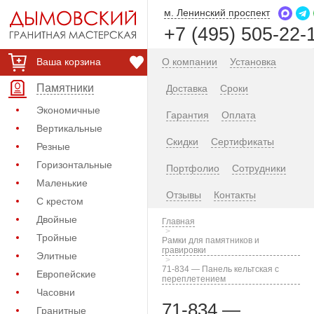
м. Ленинский проспект
+7 (495) 505-22-
Ваша корзина
О компании
Установка
Памятники
Доставка
Сроки
Экономичные
Гарантия
Оплата
Вертикальные
Скидки
Сертификаты
Резные
Горизонтальные
Портфолио
Сотрудники
Маленькие
Отзывы
Контакты
С крестом
Двойные
Главная
Тройные
Рамки для памятников и
гравировки
Элитные
71-834 — Панель кельтская с
Европейские
переплетением
Часовни
71-834 —
Гранитные