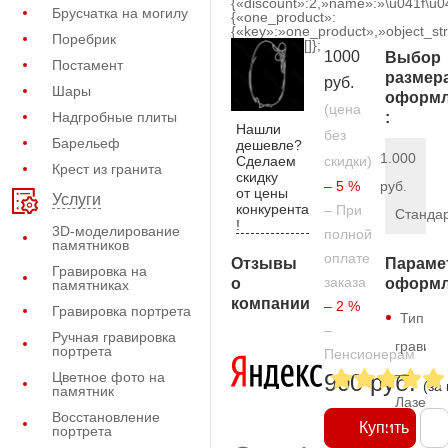
{«discount»:2,»name»:»\u041f\u
Брусчатка на могилу
{«one_product»:
{«key»:»one_product»,»object_str
Поребрик
[]};
1000
Выбор
Постамент
размер
руб.
Шары
оформл
(цена
Надгробные плиты
:
Нашли
без
Барельеф
дешевле?
1.000
Сделаем
скидки)
Крест из гранита
скидку
– 5 %
руб.
от цены
Услуги
конкурента
– При
Станда
!
3D-моделирование
полной
памятников
оплате
Отзывы
Параме
Гравировка на
заказа
о
оформл
памятниках
компании
– 2 %
Гравировка портрета
Тип
–
Ручная гравировка
гравиро
портрета
Пенсионерам
—
Цветное фото на
900 руб.
(за
памятник
Лазерн
Восстановление
Купить
портрета