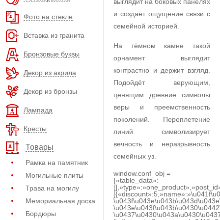
выглядит на боковых панелях
и создаёт ощущение связи с
Фото на стекле
семейной историей.
Вставка из гранита
На тёмном камне такой
Бронзовые буквы
орнамент выглядит
контрастно и держит взгляд.
Декор из акрила
Подойдёт верующим,
Декор из бронзы
ценящим древние символы
веры и преемственность
Лампада
поколений. Переплетение
Кресты
линий символизирует
вечность и неразрывность
Товары
семейных уз.
Рамка на памятник
window.conf_obj =
Могильные плиты
{«table_data»:
[],»type»:»one_product»,»post_id
Трава на могилу
[{«discount»:5,»name»:»\u041f\u
Мемориальная доска
\u043f\u043e\u043b\u043d\u043e
\u043e\u043f\u043b\u0430\u0442
Бордюры
\u0437\u0430\u043a\u0430\u0437