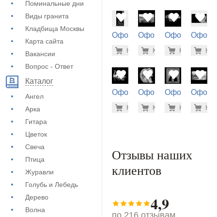
Поминальные дни
Виды гранита
Кладбища Москвы
Оформление
Оформление
Оформление
Оформ
Карта сайта
на памятник
на памятник
на памятник
на пам
5.600 ру
1.9
Купить
Купить
-7%
Купить
-7%
Куп
-7
(72-708)
(71-228)
(71-418)
(73-164
Вакансии
Вопрос - Ответ
Каталог
Оформление
Оформление
Оформление
Оформ
Ангел
на памятник
на памятник
на памятник
на пам
900 руб
1.9
Купить
Купить
-7%
Купить
-7%
Куп
-7
Арка
(73-572)
(71-530)
(73-437)
(71-226
Гитара
Цветок
Свеча
Отзывы наших
Птица
клиентов
Журавли
Голубь и Лебедь
4,9
Дерево
Волна
по 216 отзывам