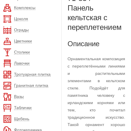
Панель
Комплексы
кельтская с
Цоколя
переплетением
Ограды
Цветники
Описание
Столики
Орнаментальная композиция
Лавочки
с переплетёнными линиями
и растительными
Тротуарная плитка
элементами в кельтском
Гранитная плитка
стиле. Подойдёт для
памятника человеку с
Вазы
ирландскими корнями или
Таблички
тем, кто почитал
традиционное искусство.
Щебень
Такой орнамент хорошо
Фотокерамика