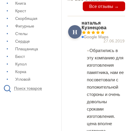
Книга
Все отзывы →
Крест
Скорбящая
наталья
Фигурные
Кузнецова
Н
Стелы
Google Maps
27.06.2019
Сердце
Плащаница
Обратились в
Бюст
эту компанию для
Купол
изготовления
Корка
памятника, нам ее
Угловой
посоветовали с
положительной
Поиск товаров
стороны и очень
довольны
сроками
изготовления.
цена вполне
устроила,