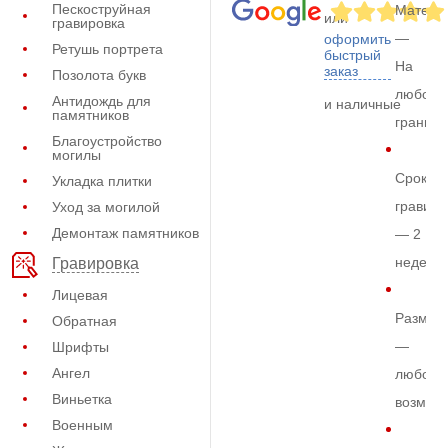
Пескоструйная
Матери
или
гравировка
—
оформить
Ретушь портрета
быстрый
На
заказ
Позолота букв
любом
Антидождь для
и наличные
памятников
граните
Благоустройство
могилы
Срок
Укладка плитки
гравиро
Уход за могилой
Демонтаж памятников
— 2
недели
Гравировка
Лицевая
Размер
Обратная
—
Шрифты
Ангел
любой
Виньетка
возмож
Военным