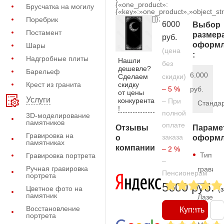
{«one_product»:
Брусчатка на могилу
{«key»:»one_product»,»object_str
[]};
Поребрик
6000
Выбор
Постамент
размер
руб.
оформл
Шары
(цена
:
Надгробные плиты
Нашли
без
дешевле?
Барельеф
6.000
Сделаем
скидки)
скидку
Крест из гранита
– 5 %
руб.
от цены
Услуги
конкурента
– При
Станда
!
полной
3D-моделирование
памятников
оплате
Отзывы
Параме
Гравировка на
заказа
о
оформл
памятниках
компании
– 2 %
Тип
Гравировка портрета
–
Ручная гравировка
гравиро
Пенсионерам
портрета
—
5600 руб.
Цветное фото на
(
памятник
Лазерн
Восстановление
Купить
портрета