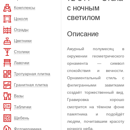
с ночным
Комплексы
светилом
Цоколя
Ограды
Описание
Цветники
Ажурный полумесяц в
Столики
окружении геометрического
Лавочки
орнамента — символ
спокойствия и вечности.
Тротуарная плитка
Орнаментальный стиль с
Гранитная плитка
филигранными завитками
создаёт торжественный вид.
Вазы
Гравировка хорошо
Таблички
смотрится на тёмном фоне
памятника и подойдёт
Щебень
людям, почитавшим красоту
ночного неба.
Фотокерамика