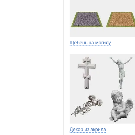
Щебень на могилу
Декор из акрила