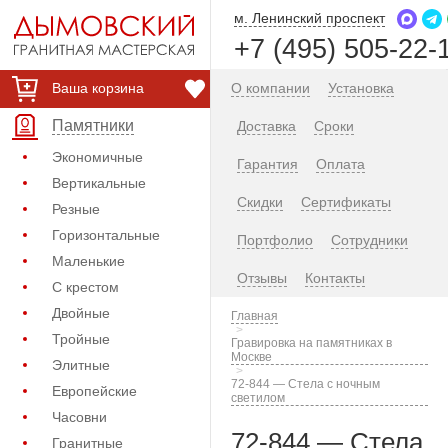
м. Ленинский проспект
+7 (495) 505-22-
Ваша корзина
О компании
Установка
Памятники
Доставка
Сроки
Экономичные
Гарантия
Оплата
Вертикальные
Скидки
Сертификаты
Резные
Горизонтальные
Портфолио
Сотрудники
Маленькие
Отзывы
Контакты
С крестом
Двойные
Главная
Тройные
Гравировка на памятниках в
Москве
Элитные
72-844 — Стела с ночным
Европейские
светилом
Часовни
72-844 — Стела
Гранитные