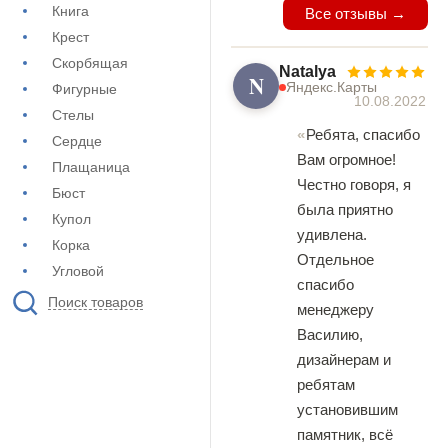
Книга
Все отзывы →
Крест
Скорбящая
Natalya
N
Яндекс.Карты
Фигурные
10.08.2022
Стелы
Ребята, спасибо
Сердце
Вам огромное!
Плащаница
Честно говоря, я
Бюст
была приятно
Купол
удивлена.
Корка
Отдельное
Угловой
спасибо
Поиск товаров
менеджеру
Василию,
дизайнерам и
ребятам
установившим
памятник, всё