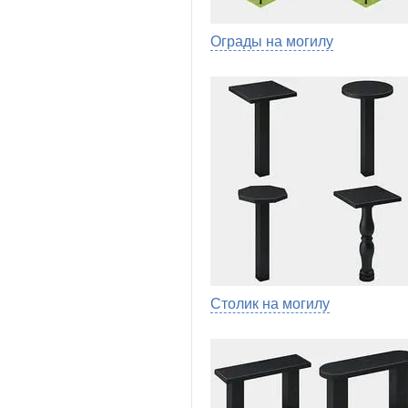
Ограды на могилу
Столик на могилу