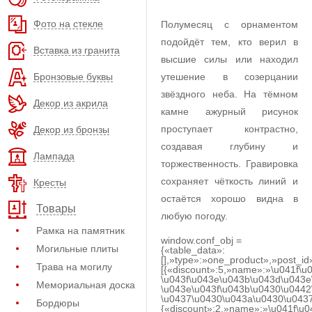
Фото на стекле
Полумесяц с орнаментом
подойдёт тем, кто верил в
Вставка из гранита
высшие силы или находил
Бронзовые буквы
утешение в созерцании
звёздного неба. На тёмном
Декор из акрила
камне ажурный рисунок
проступает контрастно,
Декор из бронзы
создавая глубину и
Лампада
торжественность. Гравировка
сохраняет чёткость линий и
Кресты
остаётся хорошо видна в
Товары
любую погоду.
Рамка на памятник
window.conf_obj =
Могильные плиты
{«table_data»:
[],»type»:»one_product»,»post_id
Трава на могилу
[{«discount»:5,»name»:»\u041f\u
\u043f\u043e\u043b\u043d\u043e
Мемориальная доска
\u043e\u043f\u043b\u0430\u0442
\u0437\u0430\u043a\u0430\u0437
Бордюры
{«discount»:2,»name»:»\u041f\u