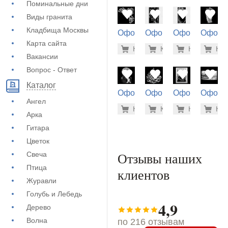
Поминальные дни
Виды гранита
Кладбища Москвы
Оформление
Оформление
Оформление
Оформ
на памятник
на памятник
на памятник
на пам
Карта сайта
500 руб
5.6
Купить
Купить
-7%
Купить
-7%
Куп
-7
(71-674)
(72-660)
(72-680)
(71-594
Вакансии
Вопрос - Ответ
Каталог
Оформление
Оформление
Оформление
Оформ
Ангел
на памятник
на памятник
на памятник
на пам
1.900 ру
500
Купить
Купить
-7%
Купить
-7%
Куп
-7
(71-928)
(72-448)
(73-488)
(71-226
Арка
Гитара
Цветок
Отзывы наших
Свеча
Птица
клиентов
Журавли
Голубь и Лебедь
4,9
Дерево
Волна
по 216 отзывам