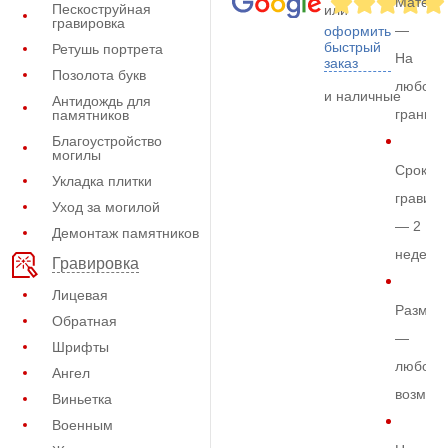
Матери
Пескоструйная
или
гравировка
—
оформить
быстрый
Ретушь портрета
На
заказ
Позолота букв
любом
и наличные
Антидождь для
граните
памятников
Благоустройство
могилы
Срок
Укладка плитки
гравиро
Уход за могилой
— 2
Демонтаж памятников
недели
Гравировка
Лицевая
Размер
Обратная
—
Шрифты
любой
Ангел
возмож
Виньетка
Военным