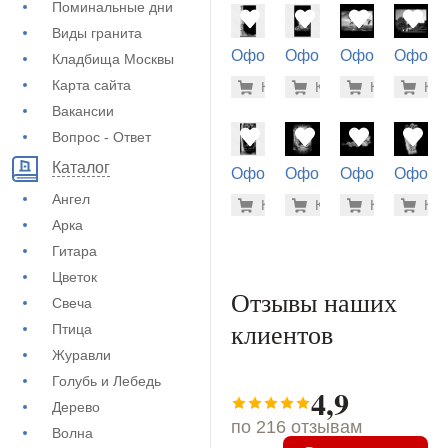
Поминальные дни
Виды гранита
Оформление
Оформление
Оформление
Оформ
Кладбища Москвы
на памятник
на памятник
на памятник
на пам
5.600 ру
3.7
Карта сайта
Купить
Купить
-7%
Купить
-7%
Куп
-7
(72-780)
(72-250)
(73-528)
(71-798
Вакансии
Вопрос - Ответ
Каталог
Оформление
Оформление
Оформление
Оформ
на памятник
на памятник
на памятник
на пам
Ангел
5.600 ру
1.9
Купить
Купить
-7%
Купить
-7%
Куп
-7
(72-652)
(73-402)
(71-492)
(71-594
Арка
Гитара
Цветок
Отзывы наших
Свеча
клиентов
Птица
Журавли
Голубь и Лебедь
4,9
Дерево
по 216 отзывам
Волна