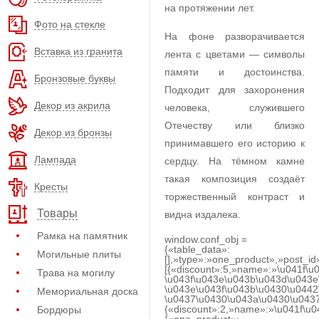
на протяжении лет.
Фото на стекле
На фоне разворачивается
Вставка из гранита
лента с цветами — символы
памяти и достоинства.
Бронзовые буквы
Подходит для захоронения
Декор из акрила
человека, служившего
Отечеству или близко
Декор из бронзы
принимавшего его историю к
Лампада
сердцу. На тёмном камне
такая композиция создаёт
Кресты
торжественный контраст и
Товары
видна издалека.
Рамка на памятник
window.conf_obj =
{«table_data»:
Могильные плиты
[],»type»:»one_product»,»post_id
[{«discount»:5,»name»:»\u041f\u
Трава на могилу
\u043f\u043e\u043b\u043d\u043e
\u043e\u043f\u043b\u0430\u0442
Мемориальная доска
\u0437\u0430\u043a\u0430\u0437
{«discount»:2,»name»:»\u041f\u
Бордюры