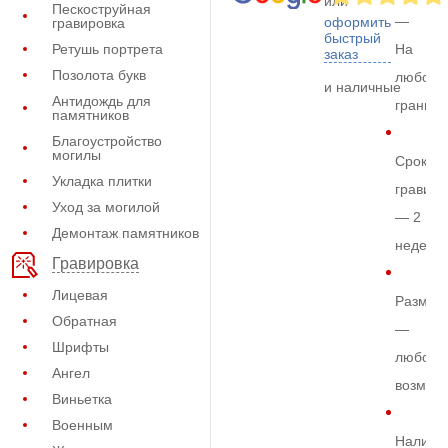
или
Пескоструйная
—
оформить
гравировка
быстрый
Ретушь портрета
На
заказ
Позолота букв
любом
и наличные
Антидождь для
граните
памятников
Благоустройство
могилы
Срок
Укладка плитки
гравиро
Уход за могилой
— 2
Демонтаж памятников
недели
Гравировка
Лицевая
Размер
Обратная
—
Шрифты
любой
Ангел
возмож
Виньетка
Военным
Наличи