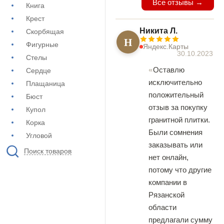
Все отзывы →
Книга
Крест
Никита Л.
Скорбящая
Н
Фигурные
Яндекс.Карты
30.10.2023
Стелы
Оставлю
Сердце
исключительно
Плащаница
положительный
Бюст
отзыв за покупку
Купол
гранитной плитки.
Корка
Были сомнения
Угловой
заказывать или
Поиск товаров
нет онлайн,
потому что другие
компании в
Рязанской
области
предлагали сумму