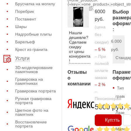
{«one_product»:
Брусчатка на могилу
{«key»:»one_product»,»object_str
[]};
Поребрик
6000
Выбор
размер
Постамент
руб.
оформл
Шары
(цена
:
Нашли
Надгробные плиты
без
дешевле?
6.000
Барельеф
Сделаем
скидки)
скидку
Крест из гранита
– 5 %
руб.
от цены
конкурента
– При
Станда
Услуги
!
полной
3D-моделирование
оплате
памятников
Отзывы
Параме
заказа
о
оформл
Гравировка на
памятниках
компании
– 2 %
Тип
Гравировка портрета
–
гравиро
Ручная гравировка
Пенсионерам
портрета
—
5600 руб.
(
Цветное фото на
Лазерн
памятник
Купить
Восстановление
портрета
Матери