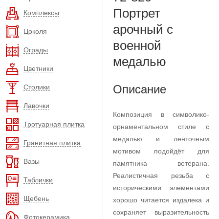
Портрет
Комплексы
арочный с
Цоколя
военной
Ограды
медалью
Цветники
Описание
Столики
Лавочки
Композиция в символико-
Тротуарная плитка
орнаментальном стиле с
медалью и ленточным
Гранитная плитка
мотивом подойдёт для
Вазы
памятника ветерана.
Реалистичная резьба с
Таблички
историческими элементами
Щебень
хорошо читается издалека и
сохраняет выразительность
Фотокерамика