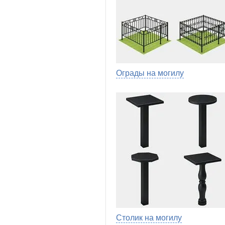
Ограды на могилу
Столик на могилу