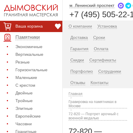
м. Ленинский проспект
+7 (495) 505-22-
Ваша корзина
О компании
Установка
Памятники
Доставка
Сроки
Экономичные
Гарантия
Оплата
Вертикальные
Скидки
Сертификаты
Резные
Горизонтальные
Портфолио
Сотрудники
Маленькие
Отзывы
Контакты
С крестом
Двойные
Главная
Тройные
Гравировка на памятниках в
Москве
Элитные
72-820 — Портрет арочный с
Европейские
военной медалью
Часовни
72-820 —
Гранитные