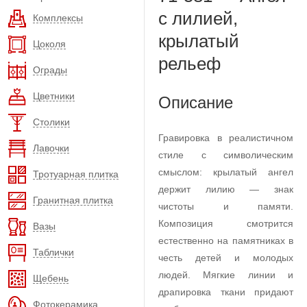
с лилией,
Комплексы
крылатый
Цоколя
рельеф
Ограды
Цветники
Описание
Столики
Гравировка в реалистичном
Лавочки
стиле с символическим
смыслом: крылатый ангел
Тротуарная плитка
держит лилию — знак
Гранитная плитка
чистоты и памяти.
Композиция смотрится
Вазы
естественно на памятниках в
Таблички
честь детей и молодых
людей. Мягкие линии и
Щебень
драпировка ткани придают
Фотокерамика