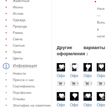
Животные
Иконы
Наличи
Ислам
—
Одежда
Всегда
Природа
в
Рамка
наличи
Свеча
Святые
Другие варианты
Храм
оформления :
Цветы
Информация
Новости
Оформление
Оформление
Оформление
Оформ
Пресса о нас
на памятник
на памятник
на памятник
на пам
500 руб
5.6
Купить
Купить
-7%
Купить
-7%
Куп
-7
(71-460)
(72-624)
(71-936)
(73-471
Сертификаты
Портфолио
Отзывы
Оформление
Оформление
Оформление
Оформ
Эпитафии на памятник
на памятник
на памятник
на памятник
на пам