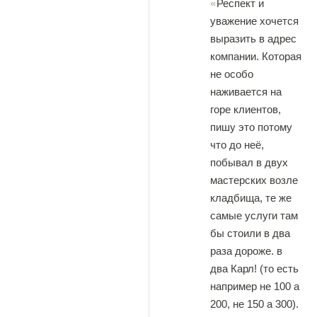
Респект и
уважение хочется
выразить в адрес
компании. Которая
не особо
наживается на
горе клиентов,
пишу это потому
что до неё,
побывал в двух
мастерских возле
кладбища, те же
самые услуги там
бы стоили в два
раза дороже. в
два Карл! (то есть
например не 100 а
200, не 150 а 300).