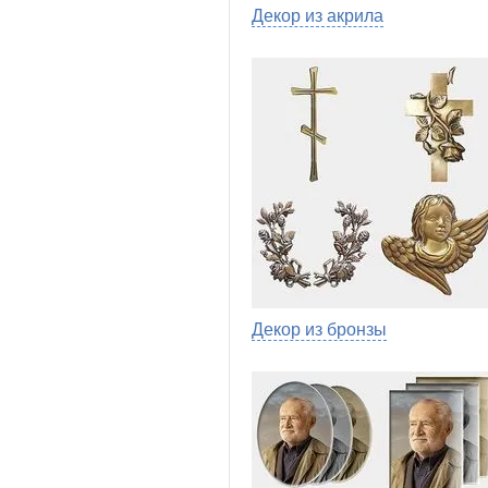
Декор из акрила
Декор из бронзы