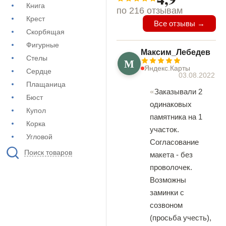
Книга
по 216 отзывам
Крест
Все отзывы →
Скорбящая
Фигурные
Максим_Лебедев
Стелы
М
Яндекс.Карты
Сердце
03.08.2022
Плащаница
Заказывали 2
Бюст
одинаковых
Купол
памятника на 1
Корка
участок.
Угловой
Согласование
Поиск товаров
макета - без
проволочек.
Возможны
заминки с
созвоном
(просьба учесть),