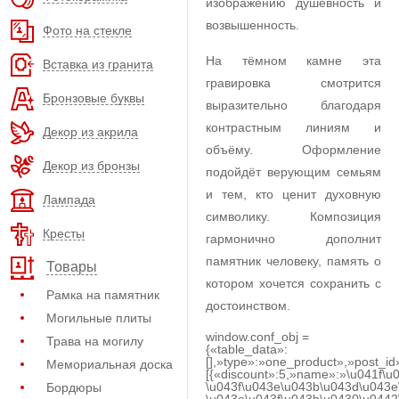
изображению душевность и
возвышенность.
Фото на стекле
На тёмном камне эта
Вставка из гранита
гравировка смотрится
Бронзовые буквы
выразительно благодаря
контрастным линиям и
Декор из акрила
объёму. Оформление
Декор из бронзы
подойдёт верующим семьям
и тем, кто ценит духовную
Лампада
символику. Композиция
Кресты
гармонично дополнит
памятник человеку, память о
Товары
котором хочется сохранить с
Рамка на памятник
достоинством.
Могильные плиты
window.conf_obj =
Трава на могилу
{«table_data»:
[],»type»:»one_product»,»post_id
Мемориальная доска
[{«discount»:5,»name»:»\u041f\u
\u043f\u043e\u043b\u043d\u043e
Бордюры