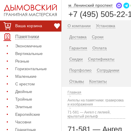
м. Ленинский проспект
+7 (495) 505-22-
Ваша корзина
О компании
Установка
Памятники
Доставка
Сроки
Экономичные
Гарантия
Оплата
Вертикальные
Скидки
Сертификаты
Резные
Горизонтальные
Портфолио
Сотрудники
Маленькие
Отзывы
Контакты
С крестом
Двойные
Главная
Тройные
Ангелы на памятники: гравировка
и изображения
Элитные
71-581 — Ангел с лилией,
Европейские
крылатый рельеф
Часовни
71-581 — Ангел
Гранитные