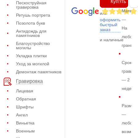
Купить
Пескоструйная
гравировка
Матери
или
Ретушь портрета
—
оформить
Позолота букв
быстрый
На
заказ
Антидождь для
памятников
любом
и наличные
Благоустройство
граните
могилы
Укладка плитки
Срок
Уход за могилой
гравиро
Демонтаж памятников
— 2
Гравировка
недели
Лицевая
Обратная
Размер
Шрифты
—
Ангел
Виньетка
любой
Военным
возмож