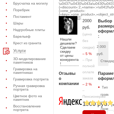
\u043e\u043f\u043b\u0430\u0442
Брусчатка на могилу
\u0437\u0430\u043a\u0430\u0437
{«discount»:2,»name»:»\u041f\u
Поребрик
{«one_product»:
{«key»:»one_product»,»object_str
Постамент
[]};
2000
Выбор
Шары
размер
руб.
Надгробные плиты
оформл
(цена
:
Барельеф
Нашли
без
Крест из гранита
дешевле?
2.000
Сделаем
скидки)
Услуги
скидку
– 5 %
руб.
от цены
3D-моделирование
конкурента
– При
Станда
памятников
!
полной
Гравировка на
оплате
памятниках
Отзывы
Параме
заказа
о
оформл
Гравировка портрета
компании
– 2 %
Ручная гравировка
Тип
портрета
–
гравиро
Цветное фото на
Пенсионерам
памятник
—
1900 руб.
(
Восстановление
Лазерн
портрета