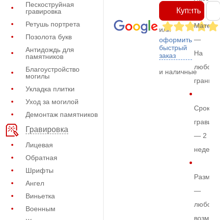
Пескоструйная
Купить
гравировка
Ретушь портрета
Матери
или
Позолота букв
—
оформить
быстрый
Антидождь для
На
заказ
памятников
любом
Благоустройство
и наличные
могилы
граните
Укладка плитки
Уход за могилой
Срок
Демонтаж памятников
гравиро
Гравировка
— 2
Лицевая
недели
Обратная
Шрифты
Размер
Ангел
—
Виньетка
любой
Военным
возмож