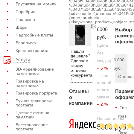
\u043f\u043e\u043b\u043d\u043e
Брусчатка на могилу
\u043e\u043f\u043b\u0430\u0442
\u0437\u0430\u043a\u0430\u0437
Поребрик
{«discount»:2,»name»:»\u041f\u
{«one_product»:
Постамент
{«key»:»one_product»,»object_str
[]};
Шары
6000
Выбор
Надгробные плиты
размер
руб.
оформл
Барельеф
(цена
:
Крест из гранита
Нашли
без
дешевле?
Услуги
6.000
Сделаем
скидки)
скидку
– 5 %
руб.
3D-моделирование
от цены
памятников
конкурента
– При
Станда
!
Гравировка на
полной
памятниках
оплате
Отзывы
Параме
Гравировка портрета
заказа
о
оформл
Ручная гравировка
компании
– 2 %
портрета
Тип
–
Цветное фото на
гравиро
памятник
Пенсионерам
—
Восстановление
5600 руб.
(
портрета
Лазерн