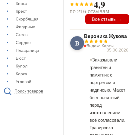
4,9
Книга
по 216 отзывам
Крест
Скорбящая
Все отзывы →
Фигурные
Стелы
Вероника Жукова
В
Сердце
Яндекс.Карты
05.06.2026
Плащаница
Бюст
Заказывали
Купол
гранитный
Корка
памятник с
Угловой
портретом и
надписью. Макет
Поиск товаров
был понятный,
перед
изготовлением
всё согласовали.
Гравировка