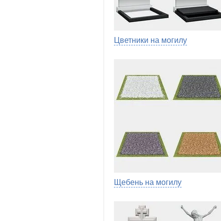
Цветники на могилу
Щебень на могилу