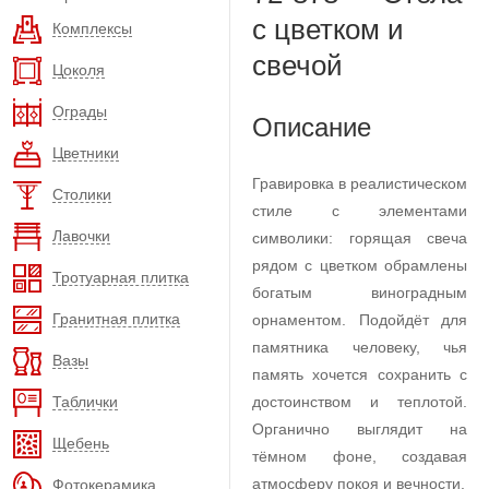
с цветком и
Комплексы
свечой
Цоколя
Ограды
Описание
Цветники
Гравировка в реалистическом
Столики
стиле с элементами
Лавочки
символики: горящая свеча
рядом с цветком обрамлены
Тротуарная плитка
богатым виноградным
Гранитная плитка
орнаментом. Подойдёт для
памятника человеку, чья
Вазы
память хочется сохранить с
Таблички
достоинством и теплотой.
Органично выглядит на
Щебень
тёмном фоне, создавая
атмосферу покоя и вечности.
Фотокерамика