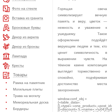
Фото на стекле
Горящая свеча
символизирует вечную
Вставка из гранита
память и веру, цветок —
Бронзовые буквы
нежность и уважение к
ушедшему. Такое
Декор из акрила
оформление подойдёт
верующим людям и тем, кто
Декор из бронзы
ценит символичность в
Лампада
выражении чувств. На
тёмном камне композиция
Кресты
выглядит торжественно и
Товары
спокойно, подчёркивая
Рамка на памятник
достоинство места
Могильные плиты
захоронения.
Трава на могилу
window.conf_obj =
Мемориальная доска
{«table_data»:
[],»type»:»one_product»,»post_id
Бордюры
[{«discount»:5,»name»:»\u041f\u