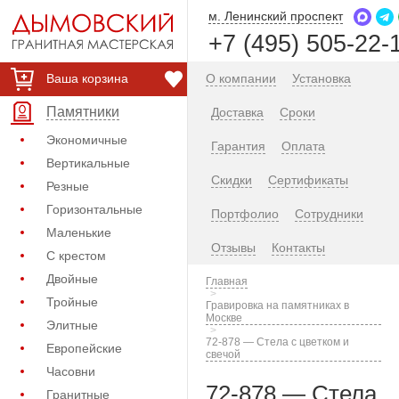
м. Ленинский проспект
+7 (495) 505-22-
Ваша корзина
О компании
Установка
Памятники
Доставка
Сроки
Экономичные
Гарантия
Оплата
Вертикальные
Скидки
Сертификаты
Резные
Горизонтальные
Портфолио
Сотрудники
Маленькие
Отзывы
Контакты
С крестом
Двойные
Главная
Тройные
Гравировка на памятниках в
Москве
Элитные
72-878 — Стела с цветком и
Европейские
свечой
Часовни
72-878 — Стела
Гранитные