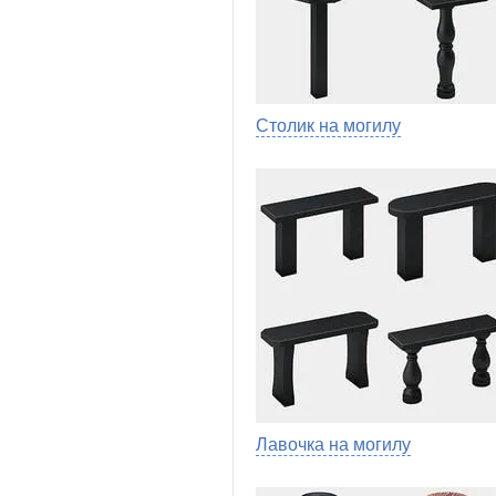
Столик на могилу
Лавочка на могилу