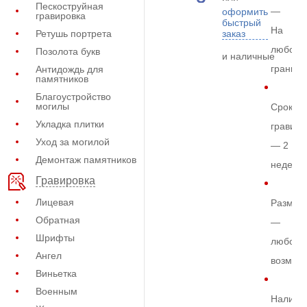
Пескоструйная
—
оформить
гравировка
быстрый
На
Ретушь портрета
заказ
любом
Позолота букв
и наличные
граните
Антидождь для
памятников
Благоустройство
могилы
Срок
Укладка плитки
гравиро
Уход за могилой
— 2
Демонтаж памятников
недели
Гравировка
Лицевая
Размер
Обратная
—
Шрифты
любой
Ангел
возмож
Виньетка
Военным
Наличи