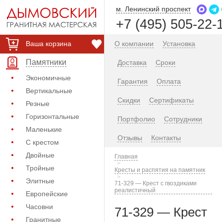
м. Ленинский проспект
+7 (495) 505-22-
Ваша корзина
О компании
Установка
Памятники
Доставка
Сроки
Экономичные
Гарантия
Оплата
Вертикальные
Скидки
Сертификаты
Резные
Горизонтальные
Портфолио
Сотрудники
Маленькие
Отзывы
Контакты
С крестом
Двойные
Главная
Тройные
Кресты и распятия на памятник
Элитные
71-329 — Крест с гвоздиками
реалистичный
Европейские
Часовни
71-329 — Крест
Гранитные