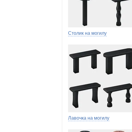
Столик на могилу
Лавочка на могилу