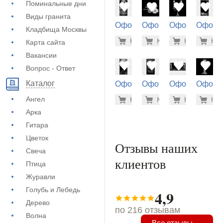
Поминальные дни
Виды гранита
Оформление
Оформление
Оформление
Оформ
Кладбища Москвы
на памятник
на памятник
на памятник
на пам
3.700 ру
500
Купить
Купить
-7%
Купить
-7%
Куп
-7
Карта сайта
(72-276)
(71-438)
(71-199)
(72-880
Вакансии
Вопрос - Ответ
Каталог
Оформление
Оформление
Оформление
Оформ
на памятник
на памятник
на памятник
на пам
5.600 ру
3.7
Ангел
Купить
Купить
-7%
Купить
-7%
Куп
-7
(72-712)
(72-266)
(73-162)
(71-122
Арка
Гитара
Цветок
Отзывы наших
Свеча
клиентов
Птица
Журавли
Голубь и Лебедь
4,9
Дерево
по 216 отзывам
Волна
Все отзывы →