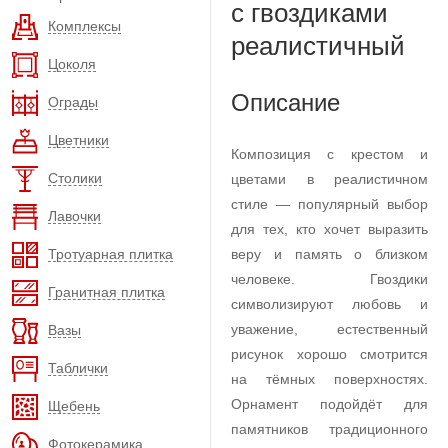
с гвоздиками
Комплексы
реалистичный
Цоколя
Описание
Ограды
Цветники
Композиция с крестом и
Столики
цветами в реалистичном
стиле — популярный выбор
Лавочки
для тех, кто хочет выразить
Тротуарная плитка
веру и память о близком
человеке. Гвоздики
Гранитная плитка
символизируют любовь и
уважение, естественный
Вазы
рисунок хорошо смотрится
Таблички
на тёмных поверхностях.
Орнамент подойдёт для
Щебень
памятников традиционного
Фотокерамика