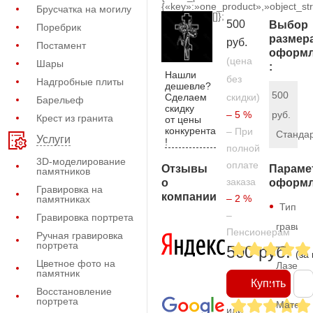
{«key»:»one_product»,»object_str
Брусчатка на могилу
[]};
500
Выбор
Поребрик
размер
руб.
Постамент
оформл
(цена
Шары
:
Нашли
без
Надгробные плиты
дешевле?
500
Сделаем
скидки)
Барельеф
скидку
– 5 %
руб.
Крест из гранита
от цены
конкурента
– При
Станда
Услуги
!
полной
3D-моделирование
оплате
Отзывы
Параме
памятников
заказа
о
оформл
Гравировка на
компании
– 2 %
памятниках
Тип
–
Гравировка портрета
гравиро
Пенсионерам
Ручная гравировка
портрета
—
500 руб.
(за
Цветное фото на
Лазерн
памятник
Купить
Восстановление
портрета
Матери
или