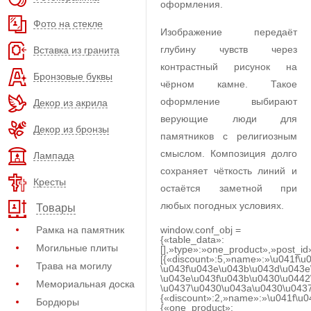
оформления.
Фото на стекле
Изображение передаёт
глубину чувств через
Вставка из гранита
контрастный рисунок на
Бронзовые буквы
чёрном камне. Такое
оформление выбирают
Декор из акрила
верующие люди для
Декор из бронзы
памятников с религиозным
смыслом. Композиция долго
Лампада
сохраняет чёткость линий и
Кресты
остаётся заметной при
любых погодных условиях.
Товары
Рамка на памятник
window.conf_obj =
{«table_data»:
Могильные плиты
[],»type»:»one_product»,»post_id
[{«discount»:5,»name»:»\u041f\u
Трава на могилу
\u043f\u043e\u043b\u043d\u043e
\u043e\u043f\u043b\u0430\u0442
Мемориальная доска
\u0437\u0430\u043a\u0430\u0437
{«discount»:2,»name»:»\u041f\u
Бордюры
{«one_product»: