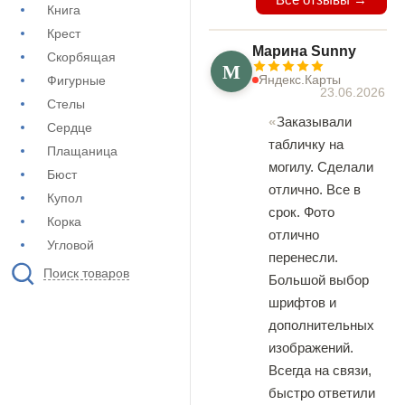
Книга
Крест
Марина Sunny
Скорбящая
М
Яндекс.Карты
Фигурные
23.06.2026
Стелы
Заказывали
Сердце
табличку на
Плащаница
могилу. Сделали
Бюст
отлично. Все в
Купол
срок. Фото
Корка
отлично
Угловой
перенесли.
Поиск товаров
Большой выбор
шрифтов и
дополнительных
изображений.
Всегда на связи,
быстро ответили