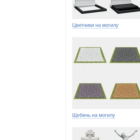
Цветники на могилу
Щебень на могилу