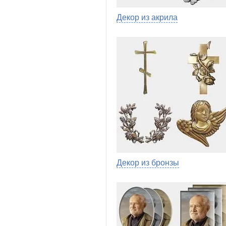
Декор из акрила
Декор из бронзы