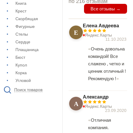
по 216 отзывам
Книга
Все отзывы →
Крест
Скорбящая
Елена Авдеева
Фигурные
Е
Стелы
Яндекс.Карты
11.10.2023
Сердце
Очень довольна
Плащаница
командой! Все
Бюст
слажено , четко и
Купол
ценник отличный !
Корка
Рекомендую !
Угловой
Поиск товаров
Александр
А
Яндекс.Карты
23.09.2020
Отличная
компания.