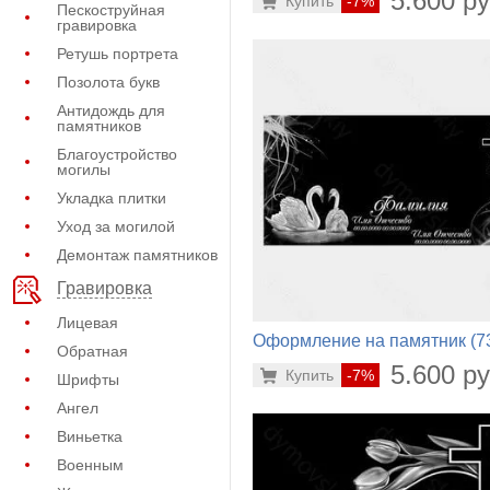
5.600 ру
Купить
-7%
Пескоструйная
гравировка
Ретушь портрета
Позолота букв
Антидождь для
памятников
Благоустройство
могилы
Укладка плитки
Уход за могилой
Демонтаж памятников
Гравировка
Лицевая
Оформление на памятник (7
Обратная
100)
5.600 ру
Купить
-7%
Шрифты
Ангел
Виньетка
Военным