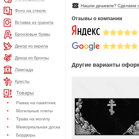
Нашли дешевле? Сделаем с
Фото на стекле
Отзывы о компании
Вставка из гранита
Бронзовые буквы
Декор из акрила
Декор из бронзы
Другие варианты оформ
Лампада
Кресты
Товары
Рамка на памятник
Могильные плиты
Трава на могилу
Мемориальная доска
Бордюры