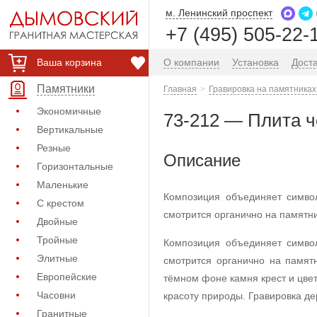
м. Ленинский проспект
+7 (495) 505-22-
Ваша корзина
О компании
Установка
Дост
Памятники
Главная
Гравировка на памятниках
Экономичные
73-212 — Плита ч
Вертикальные
Резные
Описание
Горизонтальные
Маленькие
Композиция объединяет симво
С крестом
смотрится органично на памятн
Двойные
Тройные
Композиция объединяет симво
Элитные
смотрится органично на памят
Европейские
тёмном фоне камня крест и цве
Часовни
красоту природы. Гравировка де
Гранитные