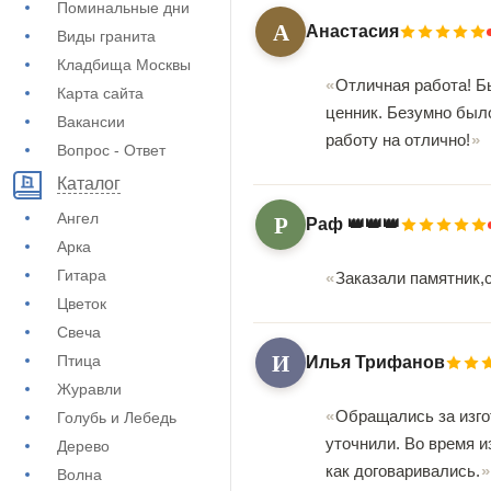
Поминальные дни
А
Анастасия
Виды гранита
Кладбища Москвы
Отличная работа! Б
Карта сайта
ценник. Безумно был
Вакансии
работу на отлично!
Вопрос - Ответ
Каталог
Р
Ангел
Раф 👑👑👑
Арка
Гитара
Заказали памятник,
Цветок
Свеча
И
Птица
Илья Трифанов
Журавли
Обращались за изго
Голубь и Лебедь
уточнили. Во время и
Дерево
как договаривались.
Волна