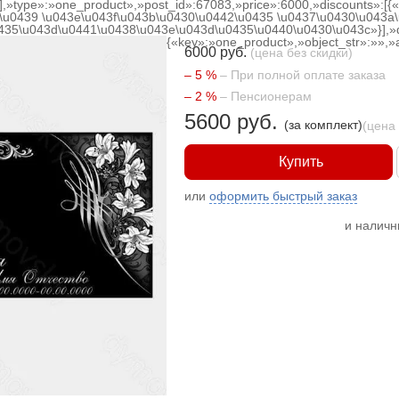
[],»type»:»one_product»,»post_id»:67083,»price»:6000,»discounts»:[
\u0439 \u043e\u043f\u043b\u0430\u0442\u0435 \u0437\u0430\u043a\
0435\u043d\u0441\u0438\u043e\u043d\u0435\u0440\u0430\u043c»}],»
{«key»:»one_product»,»object_str»:»»,»a
6000 руб.
(цена без скидки)
– 5 %
– При полной оплате заказа
– 2 %
– Пенсионерам
5600 руб.
(за комплект)
(цена
Купить
или
оформить быстрый заказ
и налич