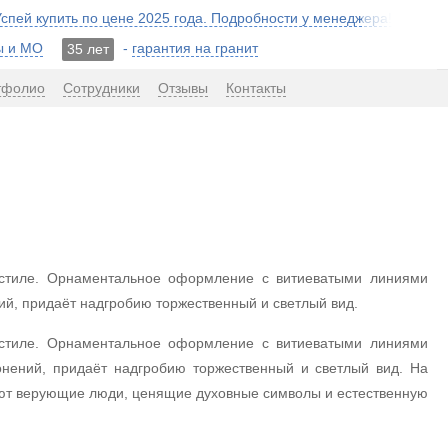
 Успей купить по цене 2025 года. Подробности у менеджера!
ы и МО
-
гарантия на гранит
35 лет
тфолио
Сотрудники
Отзывы
Контакты
 стиле. Орнаментальное оформление с витиеватыми линиями
ий, придаёт надгробию торжественный и светлый вид.
 стиле. Орнаментальное оформление с витиеватыми линиями
онений, придаёт надгробию торжественный и светлый вид. На
ают верующие люди, ценящие духовные символы и естественную