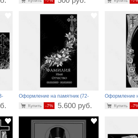
б.
500 руб.
Купить
-7%
Купить
-7
3-
Оформление на памятник (72-
Оформление н
874)
860)
б.
5.600 руб.
Купить
-7%
Купить
-7