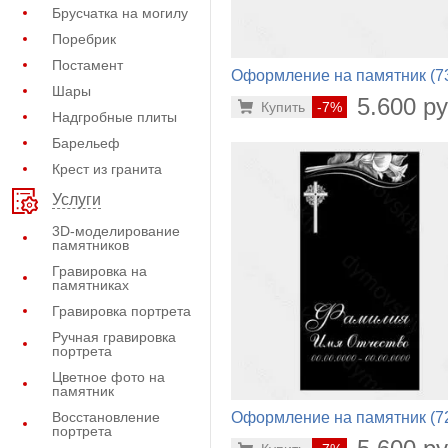
Брусчатка на могилу
Поребрик
Постамент
Оформление на памятник (7
Шары
180)
5.600 ру
Купить
-7%
Надгробные плиты
Барельеф
Крест из гранита
Услуги
3D-моделирование
памятников
Гравировка на
памятниках
Гравировка портрета
Ручная гравировка
портрета
Цветное фото на
памятник
Оформление на памятник (7
Восстановление
портрета
716)