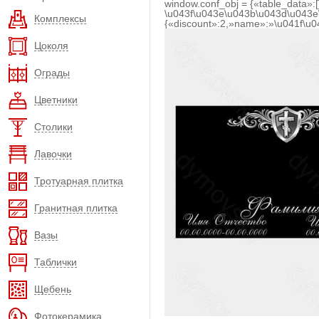
window.conf_obj = {«table_data»:
\u043f\u043e\u043b\u043d\u043e
Комплексы
{«discount»:2,»name»:»\u041f\u
Цоколя
Ограды
Цветники
Столики
Лавочки
Тротуарная плитка
Гранитная плитка
Вазы
Таблички
Щебень
Фотокерамика