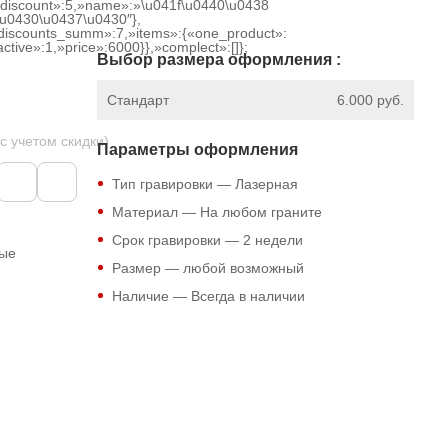
{«discount»:5,»name»:»\u041f\u0440\u0438
u0430\u0437\u0430″},
discounts_summ»:7,»items»:{«one_product»:
ctive»:1,»price»:6000}},»complect»:[]};
Выбор размера оформления :
Стандарт
6.000 руб.
 с учетом скидки)
Параметры оформления
Тип гравировки — Лазерная
Материал — На любом граните
Срок гравировки — 2 недели
ные
Размер — любой возможный
Наличие — Всегда в наличии