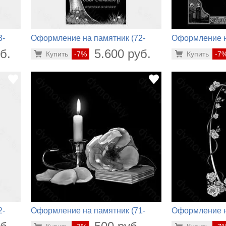
3-
Оформление на памятник (72-
Оформление н
652)
415)
б.
5.600 руб.
Купить
-7%
Купить
-7
2-
Оформление на памятник (71-
Оформление н
187)
822)