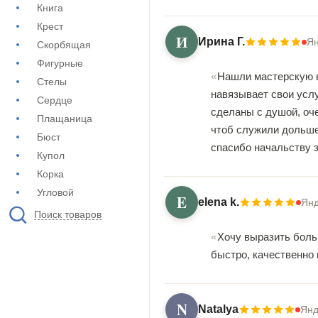
Книга
Крест
И
Ирина Г.
Ян
Скорбящая
Фигурные
Нашли мастерскую в
Стелы
навязывает свои услу
Сердце
сделаны с душой, оче
Плащаница
чтоб служили дольше.
Бюст
спасибо начальству 
Купол
Корка
Угловой
E
elena k.
Янд
Поиск товаров
Хочу выразить боль
быстро, качественно
N
Natalya
Янд