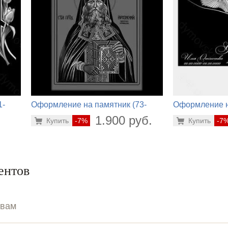
1-
Оформление на памятник (73-
Оформление н
434)
228)
.
1.900 руб.
Купить
-7%
Купить
-7
ентов
ывам