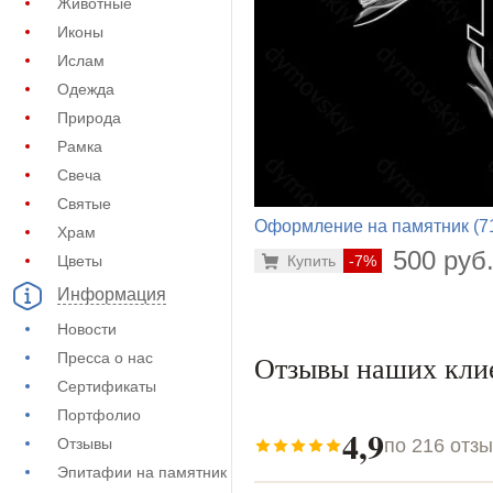
Животные
Иконы
Ислам
Одежда
Природа
Рамка
Свеча
Святые
Оформление на памятник (7
Храм
636)
500 руб
Цветы
Купить
-7%
Информация
Новости
Пресса о нас
Отзывы наших кли
Сертификаты
Портфолио
4,9
по 216 отз
Отзывы
Эпитафии на памятник