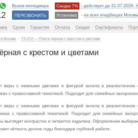
Вызов менеджера
- действует до 31.07.2026.
Скидка 7%
12
-
на всех кладбищах Москв
Установка
ПЕРЕЗВОНИТЬ
авка
Сроки
Гарантия
Оплата
Скидки
Сертификаты
Пор
 в Москве
73-212 — Плита чёрная с крестом и цветами
ёрная с крестом и цветами
л веры с нежными цветами и фигурой ангела в реалистичном
иках с православной тематикой. Подходит для семейных захоронен
л веры с нежными цветами и фигурой ангела в реалистичном
никах с православной тематикой. Подходит для семейных захор
ты выглядят контрастно и читаются издалека. Оформление выбир
ржит чёткость долгие годы благодаря глубокой работе.