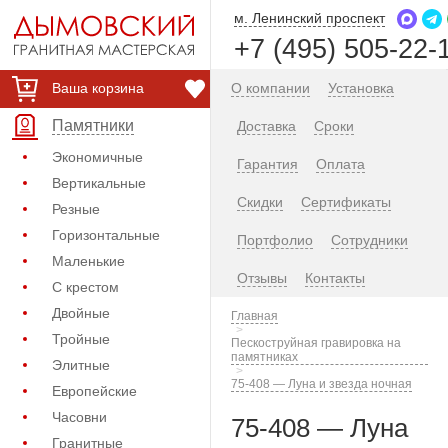
м. Ленинский проспект
+7 (495) 505-22-
Ваша корзина
О компании
Установка
Памятники
Доставка
Сроки
Экономичные
Гарантия
Оплата
Вертикальные
Скидки
Сертификаты
Резные
Горизонтальные
Портфолио
Сотрудники
Маленькие
Отзывы
Контакты
С крестом
Двойные
Главная
Тройные
Пескоструйная гравировка на
памятниках
Элитные
75-408 — Луна и звезда ночная
Европейские
Часовни
75-408 — Луна
Гранитные