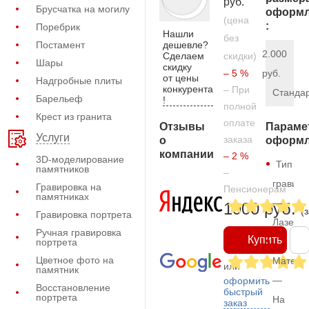
руб.
Брусчатка на могилу
оформл
(цена
:
Поребрик
Нашли
без
дешевле?
Постамент
2.000
Сделаем
скидки)
Шары
скидку
– 5 %
руб.
от цены
Надгробные плиты
конкурента
– При
Станда
Барельеф
!
полной
Крест из гранита
оплате
Отзывы
Параме
Услуги
заказа
о
оформл
компании
– 2 %
3D-моделирование
Тип
памятников
–
гравиро
Гравировка на
Пенсионерам
памятниках
—
1900 руб.
(
Гравировка портрета
Лазерн
Ручная гравировка
Купить
портрета
Цветное фото на
Матери
или
памятник
—
оформить
Восстановление
быстрый
портрета
На
заказ