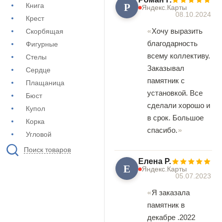
Р
Книга
Яндекс.Карты
08.10.2024
Крест
Хочу выразить
Скорбящая
благодарность
Фигурные
всему коллективу.
Стелы
Заказывал
Сердце
памятник с
Плащаница
установкой. Все
Бюст
сделали хорошо и
Купол
в срок. Большое
Корка
спасибо.
Угловой
Поиск товаров
Елена Р.
Е
Яндекс.Карты
05.07.2023
Я заказала
памятник в
декабре .2022