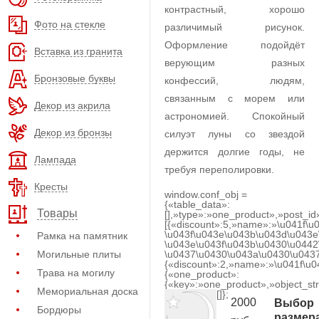
контрастный, хорошо
Фото на стекле
различимый рисунок.
Оформление подойдёт
Вставка из гранита
верующим разных
Бронзовые буквы
конфессий, людям,
связанным с морем или
Декор из акрила
астрономией. Спокойный
Декор из бронзы
силуэт луны со звездой
держится долгие годы, не
Лампада
требуя переполировки.
Кресты
window.conf_obj =
{«table_data»:
Товары
[],»type»:»one_product»,»post_id
[{«discount»:5,»name»:»\u041f\u
\u043f\u043e\u043b\u043d\u043e
Рамка на памятник
\u043e\u043f\u043b\u0430\u0442
Могильные плиты
\u0437\u0430\u043a\u0430\u0437
{«discount»:2,»name»:»\u041f\u
Трава на могилу
{«one_product»:
{«key»:»one_product»,»object_str
Мемориальная доска
[]};
2000
Выбор
Бордюры
размер