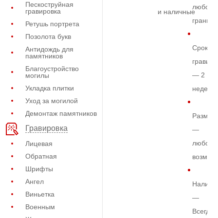
Пескоструйная
любом
гравировка
и наличные
граните
Ретушь портрета
Позолота букв
Срок
Антидождь для
памятников
гравиро
Благоустройство
— 2
могилы
Укладка плитки
недели
Уход за могилой
Демонтаж памятников
Размер
Гравировка
—
любой
Лицевая
Обратная
возмож
Шрифты
Ангел
Наличи
Виньетка
—
Военным
Всегда