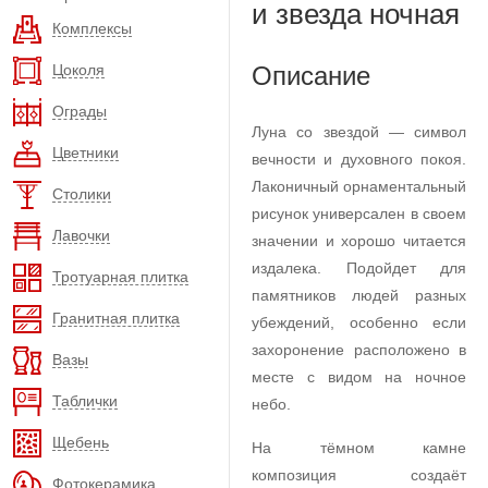
и звезда ночная
Комплексы
Цоколя
Описание
Ограды
Луна со звездой — символ
Цветники
вечности и духовного покоя.
Лаконичный орнаментальный
Столики
рисунок универсален в своем
Лавочки
значении и хорошо читается
издалека. Подойдет для
Тротуарная плитка
памятников людей разных
Гранитная плитка
убеждений, особенно если
захоронение расположено в
Вазы
месте с видом на ночное
Таблички
небо.
Щебень
На тёмном камне
композиция создаёт
Фотокерамика