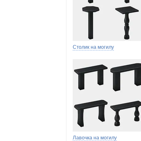
Столик на могилу
Лавочка на могилу