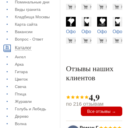
Поминальные дни
на памятник
на памятник
на памятник
на пам
1.900 ру
500
Купить
Купить
-7%
Купить
-7%
Куп
-7
(71-758)
(71-472)
(73-498)
(72-288
Виды гранита
Кладбища Москвы
Карта сайта
Оформление
Оформление
Оформление
Оформ
Вакансии
на памятник
на памятник
на памятник
на пам
500 руб
5.6
Вопрос - Ответ
Купить
Купить
-7%
Купить
-7%
Куп
-7
(71-355)
(72-608)
(71-180)
(72-250
Каталог
Ангел
Арка
Отзывы наших
Гитара
клиентов
Цветок
Свеча
4,9
Птица
Журавли
по 216 отзывам
Голубь и Лебедь
Все отзывы →
Дерево
Волна
Роман Г.