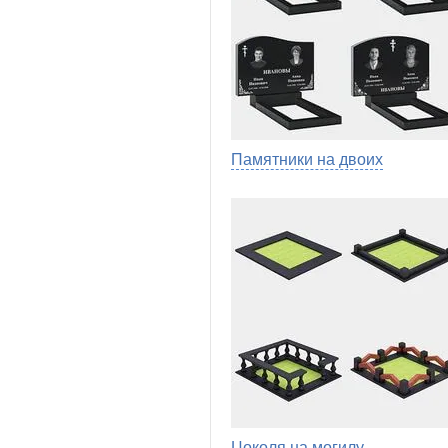
Памятники на двоих
Цоколя на могилу