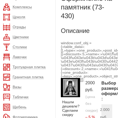
памятник (73-
Комплексы
430)
Цоколя
Ограды
Описание
Цветники
window.conf_obj =
{«table_data»:
Столики
[],»type»:»one_product»,»post_id
[{«discount»:5,»name»:»\u041f\u
Лавочки
\u043f\u043e\u043b\u043d\u043e
\u043e\u043f\u043b\u0430\u0442
\u0437\u0430\u043a\u0430\u0437
Тротуарная плитка
{«discount»:2,»name»:»\u041f\u
{«one_product»:
{«key»:»one_product»,»object_str
Гранитная плитка
[]};
2000
Выбор
Вазы
размер
руб.
оформл
(цена
Таблички
:
Нашли
без
дешевле?
Щебень
2.000
Сделаем
скидки)
скидку
Фотокерамика
– 5 %
руб.