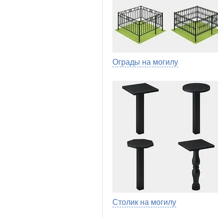
Ограды на могилу
Столик на могилу