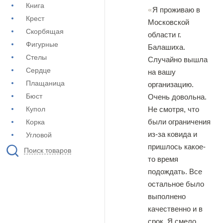
Книга
Я проживаю в
Крест
Московской
Скорбящая
области г.
Фигурные
Балашиха.
Стелы
Случайно вышла
Сердце
на вашу
Плащаница
организацию.
Бюст
Очень довольна.
Купол
Не смотря, что
были ограничения
Корка
из-за ковида и
Угловой
пришлось какое-
Поиск товаров
то время
подождать. Все
остальное было
выполнено
качественно и в
срок. Я смело