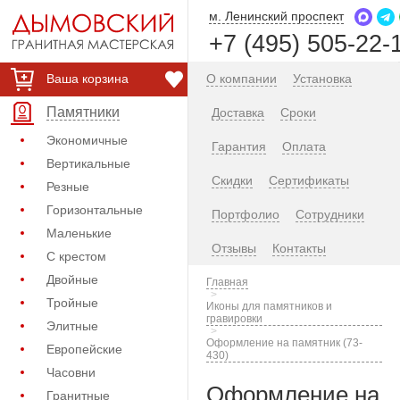
м. Ленинский проспект
+7 (495) 505-22-
Ваша корзина
О компании
Установка
Памятники
Доставка
Сроки
Экономичные
Гарантия
Оплата
Вертикальные
Скидки
Сертификаты
Резные
Горизонтальные
Портфолио
Сотрудники
Маленькие
Отзывы
Контакты
С крестом
Двойные
Главная
Тройные
Иконы для памятников и
гравировки
Элитные
Оформление на памятник (73-
Европейские
430)
Часовни
Оформление на
Гранитные