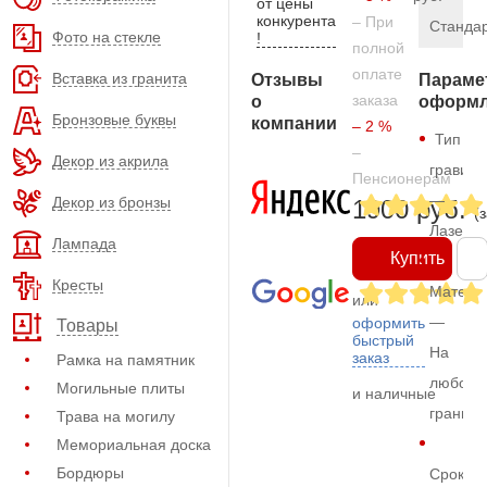
от цены
конкурента
– При
Станда
Фото на стекле
!
полной
оплате
Вставка из гранита
Отзывы
Параме
заказа
о
оформл
Бронзовые буквы
компании
– 2 %
Тип
–
Декор из акрила
гравиро
Пенсионерам
—
Декор из бронзы
1900 руб.
(
Лазерн
Лампада
Купить
Кресты
Матери
или
—
оформить
Товары
быстрый
На
заказ
Рамка на памятник
любом
Могильные плиты
и наличные
граните
Трава на могилу
Мемориальная доска
Бордюры
Срок