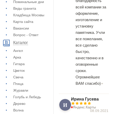
благодарность
Поминальные дни
всей компании за
Виды гранита
оформление,
Кладбища Москвы
изготовление и
Карта сайта
установку
Вакансии
памятника. Учли
Вопрос - Ответ
все пожелания,
Каталог
все сделано
Ангел
быстро,
Арка
качественно и в
Гитара
оговоренные
Цветок
сроки.
Огромнейшее
Свеча
ВАМ спасибо)
Птица
Журавли
Голубь и Лебедь
Ирина Гусева
И
Дерево
Яндекс.Карты
Волна
08.09.2021