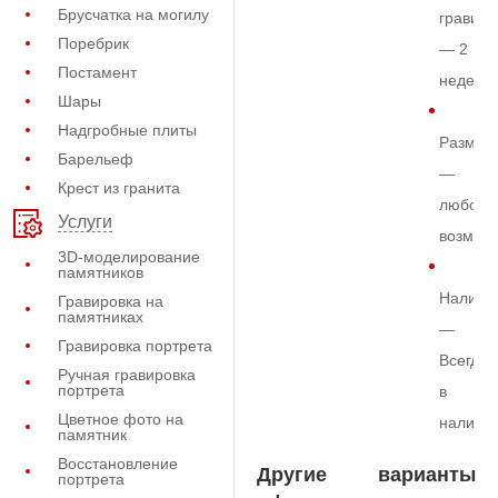
Брусчатка на могилу
гравиро
Поребрик
— 2
Постамент
недели
Шары
Надгробные плиты
Размер
Барельеф
—
Крест из гранита
любой
Услуги
возмож
3D-моделирование
памятников
Наличи
Гравировка на
памятниках
—
Гравировка портрета
Всегда
Ручная гравировка
портрета
в
Цветное фото на
наличи
памятник
Восстановление
Другие варианты
портрета