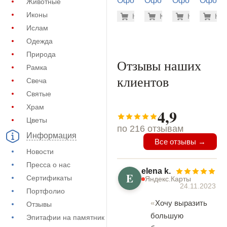
Оформление
Оформление
Оформление
Оформ
Животные
на памятник
на памятник
на памятник
на пам
500 руб
5.6
Иконы
Купить
Купить
-7%
Купить
-7%
Куп
-7
(71-440)
(72-916)
(73-504)
(71-670
Ислам
Одежда
Природа
Отзывы наших
Рамка
клиентов
Свеча
Святые
Храм
4,9
Цветы
по 216 отзывам
Информация
Все отзывы →
Новости
Пресса о нас
elena k.
E
Сертификаты
Яндекс.Карты
24.11.2023
Портфолио
Хочу выразить
Отзывы
большую
Эпитафии на памятник